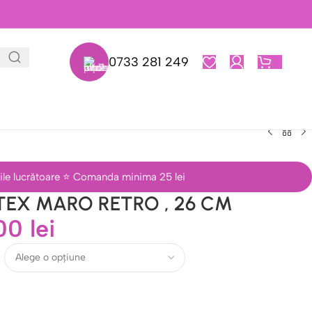
0733 281 249
0,00
L
 zile lucrătoare ⭐ Comanda minima 25 lei
TEX MARO RETRO , 26 CM
,00
lei