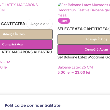
-38%
 CANTITATEA
SELECTEAZA CANTITATEA
Adaugă În Coș
Adaugă În Coș
Cumpără Acum
Cumpără Acum
 LATEX MACARONS ALBASTRU
Set Baloane Latex Macarons G
 26 CM
Decoratiuni Festive
00
lei
Baloane Latex 26 CM
5,00
lei
–
23,00
lei
Politica de confidentialitate