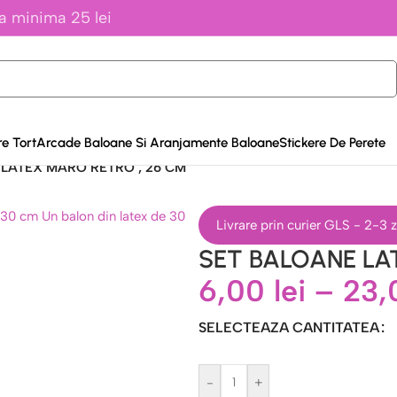
a minima 25 lei
e Tort
Arcade Baloane Si Aranjamente Baloane
Stickere De Perete
LATEX MARO RETRO , 26 CM
Livrare prin curier GLS - 2-3
SET BALOANE LA
6,00
lei
–
23
SELECTEAZA CANTITATEA
-
+