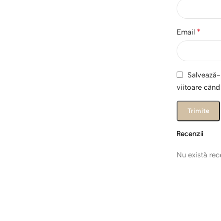
*
Email
Salvează-m
viitoare cân
Recenzii
Nu există re