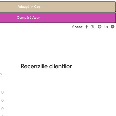
Adaugă În Coș
Cumpără Acum
Share:
Recenziile clientilor
0
0
0