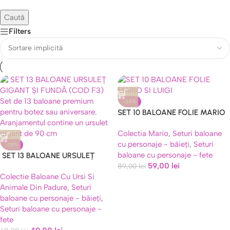
Caută
Filters
-34%
SET 10 BALOANE FOLIE MARIO
SI LUIGI
Colectia Mario
,
Seturi baloane
cu personaje - băieți
,
Seturi
-28%
baloane cu personaje - fete
SET 13 BALOANE URSULEȚ
59,00
lei
GIGANT ȘI FUNDĂ (COD F3)
89,00
lei
Colectie Baloane Cu Ursi Si
Animale Din Padure
,
Seturi
baloane cu personaje - băieți
,
Seturi baloane cu personaje -
fete