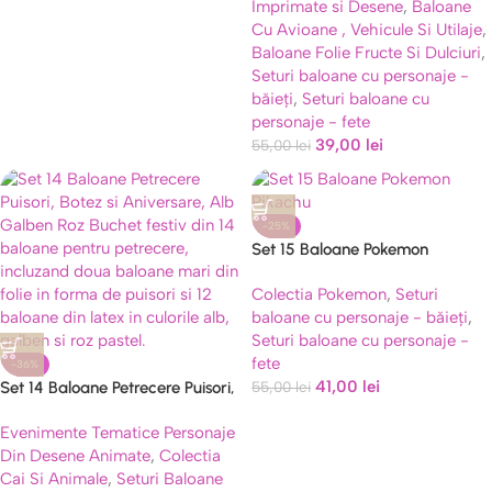
Imprimate si Desene
,
Baloane
Cu Avioane , Vehicule Si Utilaje
,
Baloane Folie Fructe Si Dulciuri
,
Seturi baloane cu personaje -
băieți
,
Seturi baloane cu
personaje - fete
39,00
lei
55,00
lei
-25%
Set 15 Baloane Pokemon
Pikachu, Folie si Latex
Colectia Pokemon
,
Seturi
baloane cu personaje - băieți
,
Seturi baloane cu personaje -
fete
-36%
41,00
lei
Set 14 Baloane Petrecere Puisori,
55,00
lei
Botez si Aniversare, Alb Galben
Evenimente Tematice Personaje
Roz
Din Desene Animate
,
Colectia
Cai Si Animale
,
Seturi Baloane