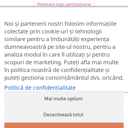
Noi și partenerii noștri folosim informațiile
colectate prin cookie-uri și tehnologii
Politica de confidentialitate
similare pentru a îmbunătăți experiența
Politica de retur
dumneavoastră pe site-ul nostru, pentru a
analiza modul în care îl utilizați și pentru
Politica cookies
scopuri de marketing. Puteți afla mai multe
Politica de livrare
în politica noastră de confidențialitate și
Formular de retur
puteți gestiona consimțământul dvs. oricând.
Formular de contact
Politică de confidențialitate
Termeni si conditii
Mai multe opțiuni
0733 281 249
Luni - Vineri 10:00 > 16:00
Dezactivează totul
Nume utilizator sau Email