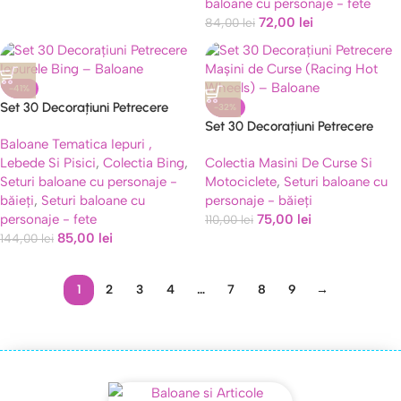
baloane cu personaje - fete
72,00
lei
84,00
lei
-41%
Set 30 Decorațiuni Petrecere
-32%
Iepurele Bing – Baloane, Banner
Set 30 Decorațiuni Petrecere
Baloane Tematica Iepuri ,
și Toppere Tort
Mașini de Curse (Racing / Hot
Lebede Si Pisici
,
Colectia Bing
,
Colectia Masini De Curse Si
Wheels) – Baloane, Banner și
Seturi baloane cu personaje -
Motociclete
,
Seturi baloane cu
Toppere
băieți
,
Seturi baloane cu
personaje - băieți
personaje - fete
75,00
lei
110,00
lei
85,00
lei
144,00
lei
1
2
3
4
…
7
8
9
→