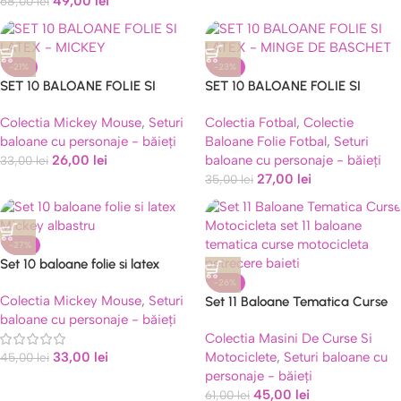
49,00
lei
68,00
lei
-21%
-23%
SET 10 BALOANE FOLIE SI
SET 10 BALOANE FOLIE SI
LATEX – MICKEY
LATEX – MINGE DE BASCHET
Colectia Mickey Mouse
,
Seturi
Colectia Fotbal
,
Colectie
baloane cu personaje - băieți
Baloane Folie Fotbal
,
Seturi
26,00
lei
baloane cu personaje - băieți
33,00
lei
27,00
lei
35,00
lei
-27%
Set 10 baloane folie si latex
Mickey albastru
-26%
Colectia Mickey Mouse
,
Seturi
Set 11 Baloane Tematica Curse
baloane cu personaje - băieți
Motocicleta
Colectia Masini De Curse Si
33,00
lei
Motociclete
,
Seturi baloane cu
45,00
lei
personaje - băieți
45,00
lei
61,00
lei