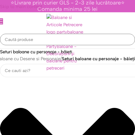
⭐Livrare prin curier GLS - 2-3 zile lucrătoare⭐
Skip to main content
Comanda minima 25 lei
Seturi baloane cu personaje - băieți
Baloane cu Desene si Personaje
/
Seturi baloane cu personaje - băieți