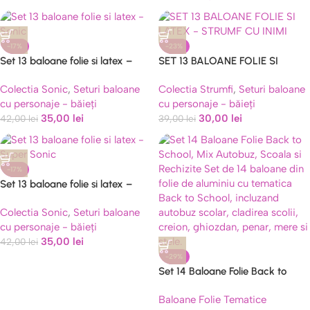
-17%
-23%
Set 13 baloane folie si latex –
SET 13 BALOANE FOLIE SI
Sonic
LATEX – STRUMF CU INIMI
Colectia Sonic
,
Seturi baloane
Colectia Strumfi
,
Seturi baloane
cu personaje - băieți
cu personaje - băieți
35,00
lei
30,00
lei
42,00
lei
39,00
lei
-17%
Set 13 baloane folie si latex –
Super Sonic
Colectia Sonic
,
Seturi baloane
cu personaje - băieți
35,00
lei
42,00
lei
-29%
Set 14 Baloane Folie Back to
School, Mix Autobuz, Scoala si
Baloane Folie Tematice
Rechizite