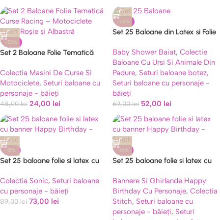
-25%
Set 25 Baloane din Latex si Folie
de Aluminiu , Model Ursulet /
-50%
Baby Shower Baiat
,
Colectie
Set 2 Baloane Folie Tematică
Albastru
Baloane Cu Ursi Si Animale Din
Curse / Racing – Motociclete
Colectia Masini De Curse Si
Padure
,
Seturi baloane botez
,
Sport Roșie și Albastră
Motociclete
,
Seturi baloane cu
Seturi baloane cu personaje -
personaje - băieți
băieți
24,00
lei
52,00
lei
48,00
lei
69,00
lei
-18%
-14%
Set 25 baloane folie si latex cu
Set 25 baloane folie si latex cu
banner Happy Birthday – Sonic
banner Happy Birthday – Stitch
Colectia Sonic
,
Seturi baloane
Bannere Si Ghirlande Happy
cu personaje - băieți
Birthday Cu Personaje
,
Colectia
73,00
lei
Stitch
,
Seturi baloane cu
89,00
lei
personaje - băieți
,
Seturi