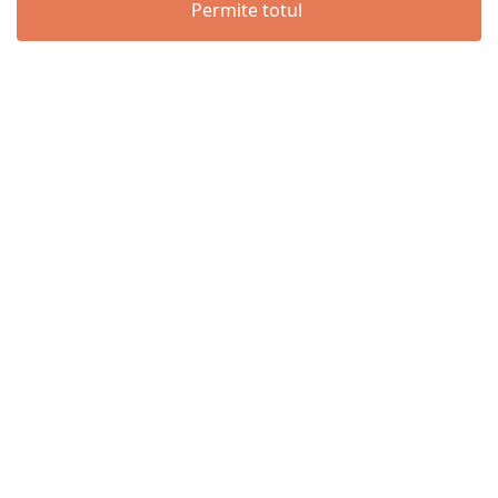
Permite totul
Menu
Wishlist
Cart
Contul meu
Parola
Remember Me
Logare
Lost your password?
© Partybaloane.ro - Toate drepturile rezervate. ™