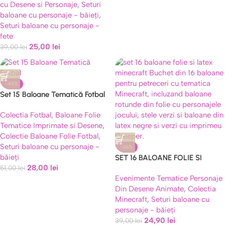
cu Desene si Personaje
,
Seturi
baloane cu personaje - băieți
,
Seturi baloane cu personaje -
fete
25,00
lei
39,00
lei
-45%
Set 15 Baloane Tematică Fotbal
– Balon Folie Jucător Băiat,
Colectia Fotbal
,
Baloane Folie
Mingi și Latex, Aniversare Copii
Tematice Imprimate si Desene
,
Colectie Baloane Folie Fotbal
,
Seturi baloane cu personaje -
-36%
băieți
SET 16 BALOANE FOLIE SI
28,00
lei
51,00
lei
LATEX MINECRAFT
Evenimente Tematice Personaje
Din Desene Animate
,
Colectia
Minecraft
,
Seturi baloane cu
personaje - băieți
24,90
lei
39,00
lei