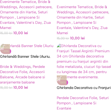
Evenimente Tematice
,
Bride &
Efect Oglindă (4m)
Weddings
,
Accesorii petrecere
,
Evenimente Tematice
,
Bride &
Ornamente din Hartie
,
Seturi
Weddings
,
Accesorii petrecere
,
Pompon , Lampioane Si
Ornamente din Hartie
,
Seturi
Evantaie
,
Valentine’s Day
,
Ziua
Pompon , Lampioane Si
Mamei
Evantaie
,
Valentine’s Day
,
Ziua
10,00
lei
Mamei
15,00
lei
10,00
lei
15,00
lei
-33%
Ghirlandă Banner Stele (Auriu,
Negru, Argintiu) 4m
Bride & Weddings
,
Perdele
Decorative Folie
,
Accesorii
Baloane
,
Arcade baloane si
aranjamente baloane
-24%
10,00
lei
Ghirlanda Decorativa cu Franjuri
15,00
lei
Tassel Argintii Premium 34 cm
Perdele Decorative Folie
,
Seturi
Pompon , Lampioane Si
Evantaie