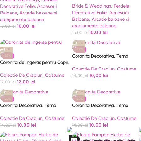
Bride & Weddings
,
Perdele
Decorative Folie
,
Accesorii
Efect Oglindă și Glitter
Decorative Folie
,
Accesorii
Baloane
,
Arcade baloane si
Baloane
,
Arcade baloane si
aranjamente baloane
aranjamente baloane
10,00
lei
15,00
lei
10,00
lei
15,00
lei
-29%
Coronita Decorativa, Tema
-29%
Coronita de Ingeras pentru Copii,
Craciun, 12 x 25 cm, Model
Colectie De Craciun
,
Costume
Bentita cu Aura, Marime
Coarne de Reni, Marime
Colectie De Craciun
,
Costume
10,00
lei
Universala, Alb
Universala, Verde/Rosu
14,00
lei
12,00
lei
17,00
lei
-29%
-29%
Coronita Decorativa, Tema
Coronita Decorativa, Tema
Craciun, 12 x 25 cm, Model Om
Craciun, 12 x 25 cm, Model Reni,
Colectie De Craciun
,
Costume
Colectie De Craciun
,
Costume
de Zapada, Marime Universala,
Marime Universala
10,00
lei
10,00
lei
Rosu/Alb
14,00
lei
14,00
lei