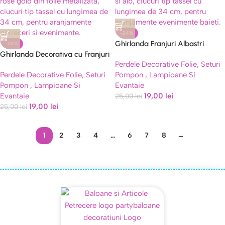
-24%
Ghirlanda Franjuri Albastri
-24%
Ghirlanda Decorativa cu Franjuri
Tassel Premium 34 cm
Perdele Decorative Folie
,
Seturi
Tassel Rose Gold Premium 34 cm
Perdele Decorative Folie
,
Seturi
Pompon , Lampioane Si
Pompon , Lampioane Si
Evantaie
Evantaie
19,00
lei
25,00
lei
19,00
lei
25,00
lei
1
2
3
4
…
6
7
8
→