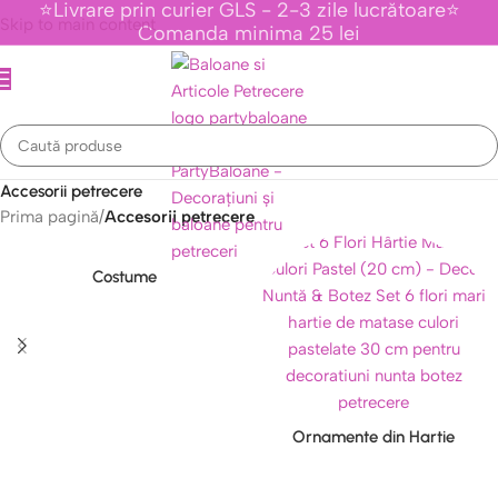
⭐Livrare prin curier GLS - 2-3 zile lucrătoare⭐
Skip to main content
Comanda minima 25 lei
Accesorii petrecere
Prima pagină
/
Accesorii petrecere
Costume
Ornamente din Hartie