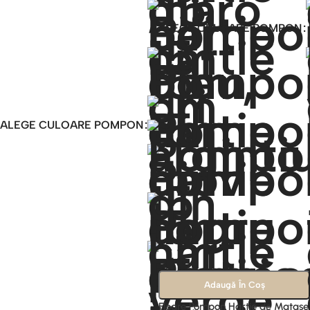
ALEGE CULOARE POMPON
ALEGE CULOARE POMPON
Adaugă În Coș
Floare Pompon Hartie de Matase