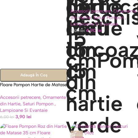
25 cm, Diverse Culori
Accesorii petrecere
,
Ornamente
din Hartie
,
Seturi Pompon ,
Lampioane Si Evantaie
4,90
lei
7,00
lei
Adaugă În Coș
Floare Pompon Hartie de Matase
15 cm, Diverse Culori
Accesorii petrecere
,
Ornamente
din Hartie
,
Seturi Pompon ,
Lampioane Si Evantaie
3,90
lei
6,00
lei