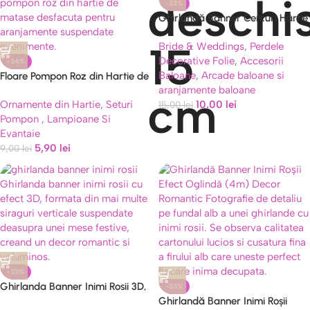
-33%
Ghirlandă Banner Cercuri Hârtie
(Roz, Alb, Auriu Sclipici) 3m
Bride & Weddings
,
Perdele
Decorative Folie
,
Accesorii
-34%
Baloane
,
Arcade baloane si
Floare Pompon Roz din Hartie de
aranjamente baloane
Matase 35 cm
Ornamente din Hartie
,
Seturi
10,00
lei
15,00
lei
Pompon , Lampioane Si
Evantaie
5,90
lei
9,00
lei
-33%
Ghirlanda Banner Inimi Rosii 3D,
-33%
Decor Suspendat 2 Metri
Ghirlandă Banner Inimi Roșii