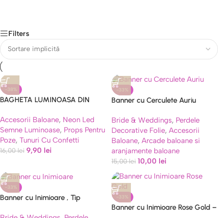
Filters
-38%
-33%
BAGHETA LUMINOASA DIN
Banner cu Cerculete Auriu
SPUMA – 40 CM
Oglinda Tip Franjuri, 4 m, Rola
Accesorii Baloane
,
Neon Led
Bride & Weddings
,
Perdele
de Ata Inclusa
Semne Luminoase
,
Props Pentru
Decorative Folie
,
Accesorii
Poze
,
Tunuri Cu Confetti
Baloane
,
Arcade baloane si
9,90
lei
aranjamente baloane
16,00
lei
10,00
lei
15,00
lei
-33%
Banner cu Inimioare , Tip
-33%
Banner cu Inimioare Rose Gold –
Franjuri, 4 m, Rola de Ata
Bride & Weddings
,
Perdele
Ghirlandă Decorativă 4m cu
Inclusa, Auriu/Alb