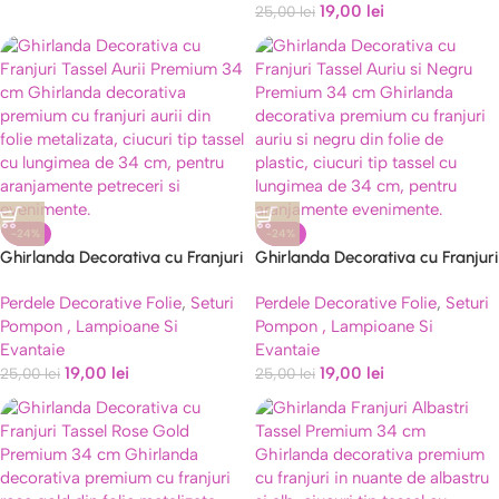
19,00
lei
25,00
lei
-24%
-24%
Ghirlanda Decorativa cu Franjuri
Ghirlanda Decorativa cu Franjuri
Tassel Aurii Premium 34 cm
Tassel Auriu si Negru Premium
Perdele Decorative Folie
,
Seturi
Perdele Decorative Folie
,
Seturi
34 cm
Pompon , Lampioane Si
Pompon , Lampioane Si
Evantaie
Evantaie
19,00
lei
19,00
lei
25,00
lei
25,00
lei