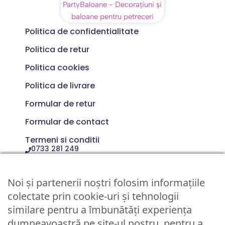
Politica de confidentialitate
Politica de retur
Politica cookies
Politica de livrare
Formular de retur
Formular de contact
Termeni si conditii
0733 281 249
Luni - Vineri 10:00 > 16:00
Noi și partenerii noștri folosim informațiile
colectate prin cookie-uri și tehnologii
Nume utilizator sau Email
similare pentru a îmbunătăți experiența
dumneavoastră pe site-ul nostru, pentru a