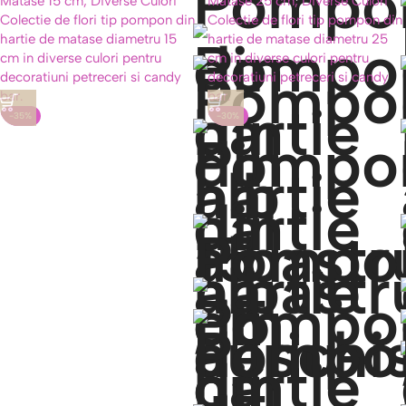
-35%
-30%