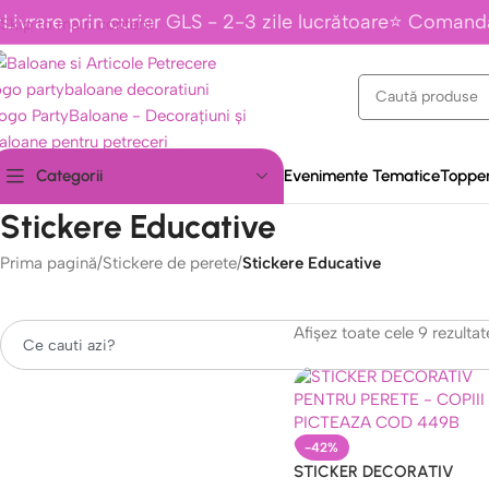
Livrare prin curier GLS - 2-3 zile lucrătoare⭐ Comand
Skip to main content
Evenimente Tematice
Topper
Categorii
Stickere Educative
Prima pagină
/
Stickere de perete
/
Stickere Educative
Afișez toate cele 9 rezultat
Caută
-42%
STICKER DECORATIV