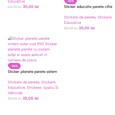
Educative
COD 392
-36%
35,00
lei
Sticker educativ perete cifre
64,00
lei
si culori cod 549
Stickere de perete
,
Stickere
Educative
35,00
lei
55,00
lei
-36%
Sticker planete perete sistem
solar cod 550
Stickere de perete
,
Stickere
Educative
,
Stickere: Spatiu Si
Vehicule
35,00
lei
55,00
lei