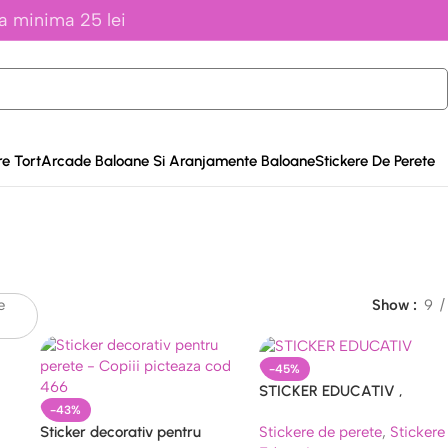
a minima 25 lei
e Tort
Arcade Baloane Si Aranjamente Baloane
Stickere De Perete
e
Show
9
-45%
STICKER EDUCATIV ,
DECORATIV PENTRU PERET
-43%
Stickere de perete
,
Stickere
Sticker decorativ pentru
– COD 391