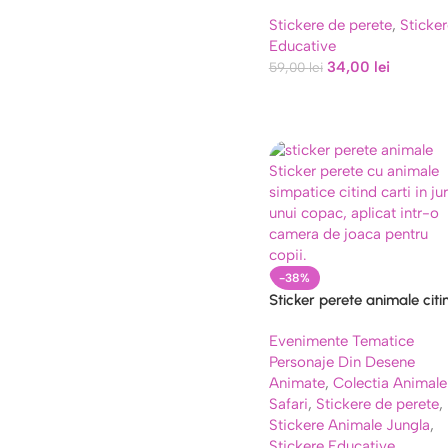
PENTRU PERETE – COPIII
Stickere de perete
,
Sticker
PICTEAZA COD 449B
Educative
34,00
lei
59,00
lei
-38%
Sticker perete animale citi
cod 583B, Repozitionabil
Evenimente Tematice
130×90 cm
Personaje Din Desene
Animate
,
Colectia Animale
Safari
,
Stickere de perete
,
Stickere Animale Jungla
,
Stickere Educative