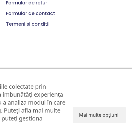
Formular de retur
Formular de contact
Termeni si conditii
© Partybaloane.ro - Toate drepturile rezervate. ™
ile colectate prin
 a îmbunătăți experiența
 a analiza modul în care
g. Puteți afla mai multe
Mai multe opțiuni
i puteți gestiona