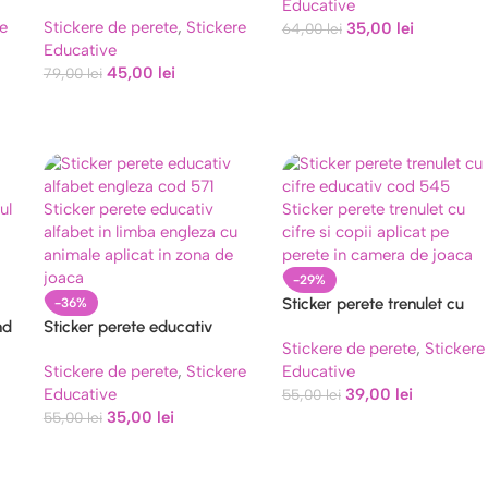
Educative
perete – Copiii picteaza cod
e
Stickere de perete
,
Stickere
35,00
lei
466
64,00
lei
Educative
45,00
lei
79,00
lei
-29%
Sticker perete trenulet cu
-36%
nd
Sticker perete educativ
cifre educativ cod 545
Stickere de perete
,
Stickere
alfabet engleza cod 571
Stickere de perete
,
Stickere
Educative
Educative
39,00
lei
55,00
lei
35,00
lei
55,00
lei