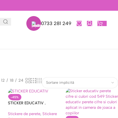
0733 281 249
0,00
L
12
18
24
-45%
STICKER EDUCATIV ,
E
DECORATIV PENTRU PERETE
Stickere de perete
,
Stickere
, ALFABET SI NUMERE –