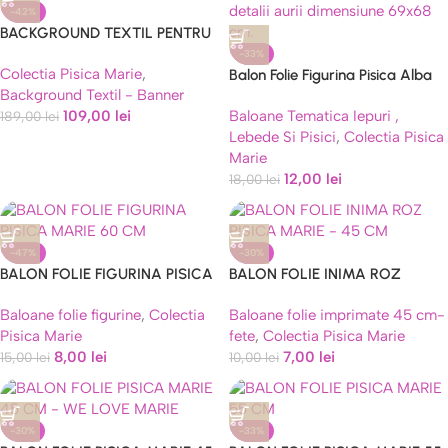
-42%
BACKGROUND TEXTIL PENTRU
ARANJAMENT ARCADA PISICA
-33%
Colectia Pisica Marie
,
MARIE COD 345
Balon Folie Figurina Pisica Alba
Background Textil - Banner
69 cm
109,00
lei
Baloane Tematica Iepuri ,
189,00
lei
Lebede Si Pisici
,
Colectia Pisica
Marie
12,00
lei
18,00
lei
-47%
-30%
BALON FOLIE FIGURINA PISICA
BALON FOLIE INIMA ROZ
MARIE 60 CM
PISICA MARIE – 45 CM
Baloane folie figurine
,
Colectia
Baloane folie imprimate 45 cm-
Pisica Marie
fete
,
Colectia Pisica Marie
8,00
lei
7,00
lei
15,00
lei
10,00
lei
-30%
-33%