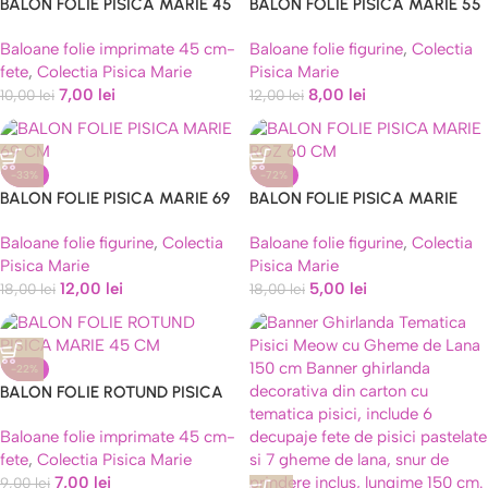
BALON FOLIE PISICA MARIE 45
BALON FOLIE PISICA MARIE 55
CM – WE LOVE MARIE
CM
Baloane folie imprimate 45 cm-
Baloane folie figurine
,
Colectia
fete
,
Colectia Pisica Marie
Pisica Marie
7,00
lei
8,00
lei
10,00
lei
12,00
lei
-33%
-72%
BALON FOLIE PISICA MARIE 69
BALON FOLIE PISICA MARIE
CM
ROZ 60 CM
Baloane folie figurine
,
Colectia
Baloane folie figurine
,
Colectia
Pisica Marie
Pisica Marie
12,00
lei
5,00
lei
18,00
lei
18,00
lei
-22%
BALON FOLIE ROTUND PISICA
MARIE 45 CM
Baloane folie imprimate 45 cm-
fete
,
Colectia Pisica Marie
7,00
lei
9,00
lei