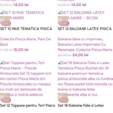
14,00
lei
14,00
lei
19,00
lei
19,00
lei
-41%
-27%
SET 10 PAIE TEMATICA PISICA
SET 12 BALOANE LATEX PISICA
MARIE
MARIE – 30 CM
Colectia Pisica Marie
,
Paie De
Baloane latex cu imprimeu
,
Baut
Baloane Latex Imprimate Cu
10,00
lei
Personaje
,
Colectia Pisica Marie
17,00
lei
24,00
lei
33,00
lei
-14%
-15%
Set 12 Toppere pentru Tort Pisica
Set 18 Baloane Folie si Latex
Marie – Pisicile Aristocrate,
Tematica Pisica 69 cm