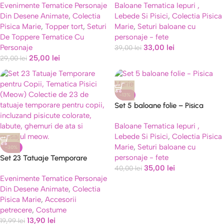
Evenimente Tematice Personaje
Baloane Tematica Iepuri ,
Carton
Din Desene Animate
,
Colectia
Lebede Si Pisici
,
Colectia Pisica
Pisica Marie
,
Topper tort
,
Seturi
Marie
,
Seturi baloane cu
De Toppere Tematice Cu
personaje - fete
Personaje
33,00
lei
39,00
lei
25,00
lei
29,00
lei
-13%
Set 5 baloane folie – Pisica
Marie
Baloane Tematica Iepuri ,
Lebede Si Pisici
,
Colectia Pisica
Marie
,
Seturi baloane cu
-30%
personaje - fete
Set 23 Tatuaje Temporare
35,00
lei
pentru Copii, Tematica Pisici
40,00
lei
Evenimente Tematice Personaje
(Meow)
Din Desene Animate
,
Colectia
Pisica Marie
,
Accesorii
petrecere
,
Costume
13,90
lei
19,99
lei