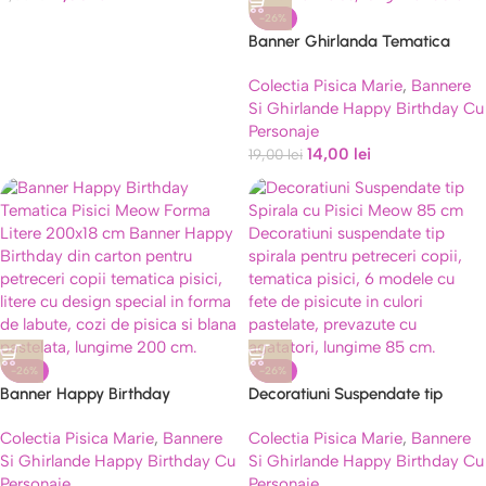
-26%
Banner Ghirlanda Tematica
Pisici Meow cu Gheme de Lana
Colectia Pisica Marie
,
Bannere
150 cm
Si Ghirlande Happy Birthday Cu
Personaje
14,00
lei
19,00
lei
-26%
-26%
Banner Happy Birthday
Decoratiuni Suspendate tip
Tematica Pisici Meow Forma
Spirala cu Pisici Meow 85 cm
Colectia Pisica Marie
,
Bannere
Colectia Pisica Marie
,
Bannere
Litere 200×18 cm
Si Ghirlande Happy Birthday Cu
Si Ghirlande Happy Birthday Cu
Personaje
Personaje