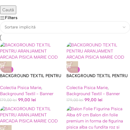
Caută
Filters
-45%
-45%
BACKGROUND TEXTIL PENTRU
BACKGROUND TEXTIL PENTRU
ARANJAMENT ARCADA PISICA
ARANJAMENT ARCADA PISICA
Colectia Pisica Marie
,
Colectia Pisica Marie
,
MARIE COD 168
MARIE COD 183
Background Textil - Banner
Background Textil - Banner
99,00
lei
99,00
lei
179,00
lei
179,00
lei