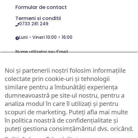
Formular de contact
Termeni si conditii
0733 281 249
Luni - Vineri 10:00 > 16:00
Nume utilizator sau Email
Noi și partenerii noștri folosim informațiile
Parola
colectate prin cookie-uri și tehnologii
similare pentru a îmbunătăți experiența
dumneavoastră pe site-ul nostru, pentru a
Remember Me
analiza modul în care îl utilizați și pentru
scopuri de marketing. Puteți afla mai multe
Logare
în politica noastră de confidențialitate și
puteți gestiona consimțământul dvs. oricând.
Lost your password?