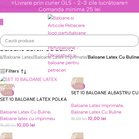
⭐Livrare prin curier GLS - 2-3 zile lucrătoare⭐
Skip to main content
Comanda minima 25 lei
Baloane Latex Cu Buline
ă
/
Baloane Latex
/
Baloane Latex Imprimate
/
Baloane Latex Cu Buline
Filters
-33%
SET 10 BALOANE ALBASTRU CU
-33%
Caută
SET 10 BALOANE LATEX POLKA
BULINE ALBE 30 CM
Baloane Latex Imprimate
,
, ALB CU BULINE NEGRE – 30
Baloane Latex Cu Buline
,
Baloane Latex Cu Buline
CM
Baloane latex cu imprimeu
10,00
lei
15,00
lei
10,00
lei
15,00
lei