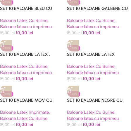
-33%
-33%
SET 10 BALOANE BLEU CU
SET 10 BALOANE GALBENE CU
BULINE ALBE 30 CM
BULINE ALBE 30 CM
Baloane Latex Cu Buline
,
Baloane Latex Cu Buline
,
Baloane latex cu imprimeu
Baloane latex cu imprimeu
10,00
lei
10,00
lei
15,00
lei
15,00
lei
-33%
-33%
SET 10 BALOANE LATEX ,
SET 10 BALOANE LATEX
GALBEN CU BULINE ROSII – 30
GALBEN CU BULINE ROSII ,
Baloane Latex Cu Buline
,
Baloane Latex Cu Buline
,
CM
NEGRU CU BULINE ALBE – 30
Baloane latex cu imprimeu
Baloane latex cu imprimeu
CM
10,00
lei
10,00
lei
15,00
lei
15,00
lei
-33%
-33%
SET 10 BALOANE MOV CU
SET 10 BALOANE NEGRE CU
BULINE ALBE 30 CM
BULINE ROSII 30 CM
Baloane Latex Imprimate
,
Baloane Latex Cu Buline
,
Baloane Latex Cu Buline
Baloane latex cu imprimeu
10,00
lei
10,00
lei
15,00
lei
15,00
lei