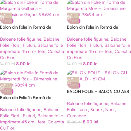
-43%
-43%
Balon din Folie în Formă de
Balon din Folie în Formă de
Margaretă Galbena –
Margaretă Mov – Dimensiune
Baloane folie figurine
,
Baloane
Baloane folie figurine
,
Baloane
Dimensiune Gigant 98×94 cm
Gigant 98×94 cm
Folie Flori , Fluturi
,
Baloane folie
Folie Flori , Fluturi
,
Baloane folie
imprimate 45 cm- fete
,
Colectia
imprimate 45 cm- fete
,
Colectia
Cu Flori
Cu Flori
8,00
lei
8,00
lei
14,00
lei
14,00
lei
-47%
BALON FOLIE – BALON CU AER
-43%
Balon din Folie în Formă de
CALD – 61 CM
Baloane folie figurine
,
Baloane
Margaretă Roz – Dimensiune
Baloane folie figurine
,
Baloane
Folie Luna , Soare , Nori ,
Gigant 98×94 cm
Folie Flori , Fluturi
,
Baloane folie
Curcubee
imprimate 45 cm- fete
,
Colectia
8,00
lei
15,00
lei
Cu Flori