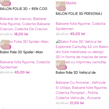
-33%
BALON FOLIE 3D – REN COD
-31%
BALON FOLIE 3D PERSONAJ
C14
Baloane de craciun
,
Baloane
SPIDERMAN AIRWALKER 55×63
Baloane folie figurine
,
Colectia
folie figurine
,
Colectie Baloane
CM
Spiderman
Craciun
,
Colectie De Craciun
45,00
lei
18,00
lei
65,00
lei
27,00
lei
-47%
Balon Folie 3D Spider-Man
Airwalker Gigant – Stă Singur în
Baloane folie figurine
,
Colectia
Picioare
Spiderman
-34%
45,00
lei
Balon Folie 3D Vehicul de
85,00
lei
Explorare Camuflaj 62 cm
Baloane Cu Avioane , Vehicule
Si Utilaje
,
Baloane folie figurine
,
Colectia Pompieri , Politie
,
Colectia Vehicule , Avioane
21,00
lei
32,00
lei