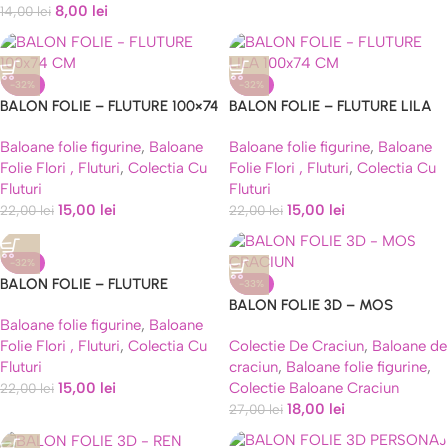
8,00
lei
14,00
lei
-32%
-32%
BALON FOLIE – FLUTURE 100×74
BALON FOLIE – FLUTURE LILA
CM
100×74 CM
Baloane folie figurine
,
Baloane
Baloane folie figurine
,
Baloane
Folie Flori , Fluturi
,
Colectia Cu
Folie Flori , Fluturi
,
Colectia Cu
Fluturi
Fluturi
15,00
lei
15,00
lei
22,00
lei
22,00
lei
-32%
BALON FOLIE – FLUTURE
-33%
TRANSPARENT HOLOGRAFIC
BALON FOLIE 3D – MOS
Baloane folie figurine
,
Baloane
100×74 CM
CRACIUN COD C15
Folie Flori , Fluturi
,
Colectia Cu
Colectie De Craciun
,
Baloane de
Fluturi
craciun
,
Baloane folie figurine
,
15,00
lei
Colectie Baloane Craciun
22,00
lei
18,00
lei
27,00
lei