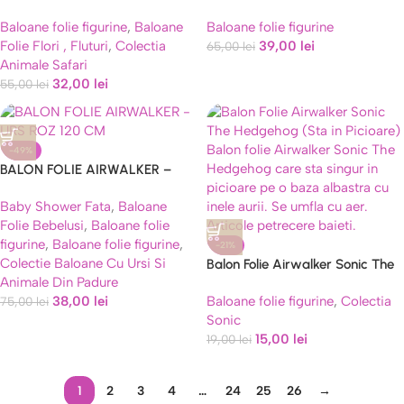
106 cm
132 cm
Baloane folie figurine
,
Baloane
Baloane folie figurine
Folie Flori , Fluturi
,
Colectia
39,00
lei
65,00
lei
Animale Safari
32,00
lei
55,00
lei
-49%
BALON FOLIE AIRWALKER –
URS ROZ 120 CM
Baby Shower Fata
,
Baloane
Folie Bebelusi
,
Baloane folie
figurine
,
Baloane folie figurine
,
-21%
Colectie Baloane Cu Ursi Si
Balon Folie Airwalker Sonic The
Animale Din Padure
Hedgehog (Sta in Picioare)
38,00
lei
Baloane folie figurine
,
Colectia
75,00
lei
Sonic
15,00
lei
19,00
lei
1
2
3
4
…
24
25
26
→