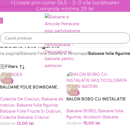
⭐Livrare prin curier GLS - 2-3 zile lucrătoare⭐
Skip to main content
Comanda minima 25 lei
Baloane folie figurine
ma pagină
/
Baloane Folie Desene si Personaje
/
Baloane folie figurine
Filters
-40%
BALOANE FOLIE BOMBOANE ,
Caută
ACADELE 60 CM
-32%
Colectie De Craciun
,
Baloane de
BALON BOBO CU INSTALATIE
craciun
,
Baloane folie figurine
,
MULTICOLORATA LED PE
Baloane BOBO
,
Baloane folie
Baloane Folie Fructe Si Dulciuri
,
BATERII
figurine
,
Accesorii Baloane
Colectie Baloane Craciun
15,00
lei
12,00
lei
22,00
lei
20,00
lei