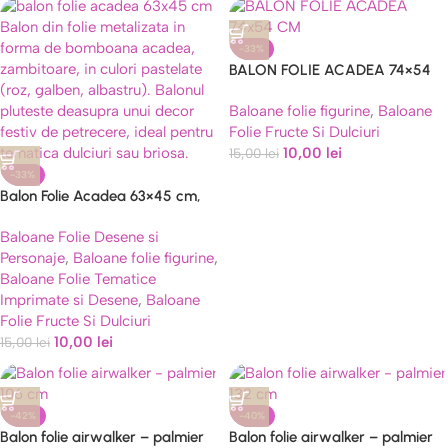
-33%
BALON FOLIE ACADEA 74×54
CM
Baloane folie figurine
,
Baloane
Folie Fructe Si Dulciuri
10,00
lei
15,00
lei
-33%
Balon Folie Acadea 63×45 cm,
Model Bomboana Kawaii Pastel
Baloane Folie Desene si
Personaje
,
Baloane folie figurine
,
Baloane Folie Tematice
Imprimate si Desene
,
Baloane
Folie Fructe Si Dulciuri
10,00
lei
15,00
lei
-42%
-40%
Balon folie airwalker – palmier
Balon folie airwalker – palmier