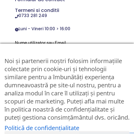
Termeni si conditii
0733 281 249
Luni - Vineri 10:00 > 16:00
Nume utilizator sau Email
Noi și partenerii noștri folosim informațiile
Parola
colectate prin cookie-uri și tehnologii
similare pentru a îmbunătăți experiența
dumneavoastră pe site-ul nostru, pentru a
Remember Me
analiza modul în care îl utilizați și pentru
scopuri de marketing. Puteți afla mai multe
Logare
în politica noastră de confidențialitate și
puteți gestiona consimțământul dvs. oricând.
Lost your password?
Politică de confidențialitate
© Partybaloane.ro - Toate drepturile rezervate. ™