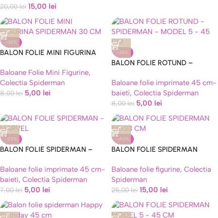
15,00
lei
20,00
lei
-38%
BALON FOLIE MINI FIGURINA
-38%
SPIDERMAN 30 CM
BALON FOLIE ROTUND –
Baloane Folie Mini Figurine
,
SPIDERMAN – MODEL 5 – 45
Colectia Spiderman
Baloane folie imprimate 45 cm-
CM
5,00
lei
baieti
,
Colectia Spiderman
8,00
lei
5,00
lei
8,00
lei
-29%
-40%
BALON FOLIE SPIDERMAN –
BALON FOLIE SPIDERMAN
MARVEL – 45 CM
AIRWALKER 55×33 CM
Baloane folie imprimate 45 cm-
Baloane folie figurine
,
Colectia
baieti
,
Colectia Spiderman
Spiderman
5,00
lei
15,00
lei
7,00
lei
25,00
lei