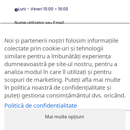
Luni - Vineri 10:00 > 16:00
Nume utilizator sau Email
Noi și partenerii noștri folosim informațiile
Parola
colectate prin cookie-uri și tehnologii
similare pentru a îmbunătăți experiența
dumneavoastră pe site-ul nostru, pentru a
Remember Me
analiza modul în care îl utilizați și pentru
scopuri de marketing. Puteți afla mai multe
Logare
în politica noastră de confidențialitate și
puteți gestiona consimțământul dvs. oricând.
Lost your password?
Politică de confidențialitate
© Partybaloane.ro - Toate drepturile rezervate. ™
Mai multe opțiuni