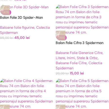
-47%
Balon Folie 3D Spider-Man
Airwalker Gigant – Stă Singur în
Baloane folie figurine
,
Colectia
Picioare
Spiderman
45,00
lei
85,00
lei
-25%
Balon Folie Cifra 3 Spiderman
Rosu 74 cm
Baloane Folie Generice Cifre,
Litere, Inimi, Stele & Orbz
,
Baloane Folie Cifre
,
Colectia
Spiderman
15,00
lei
20,00
lei