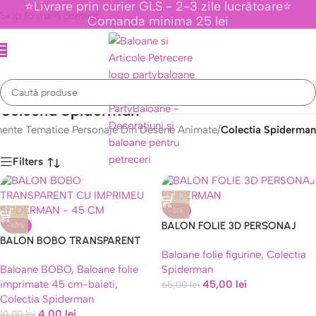
⭐Livrare prin curier GLS - 2-3 zile lucrătoare⭐
Skip to main content
Comanda minima 25 lei
Colectia Spiderman
ente Tematice Personaje Din Desene Animate
/
Colectia Spiderman
Filters
-31%
Caută
BALON FOLIE 3D PERSONAJ
-60%
BALON BOBO TRANSPARENT
SPIDERMAN AIRWALKER 55×63
Baloane folie figurine
,
Colectia
CU IMPRIMEU SPIDERMAN – 45
CM
Baloane BOBO
,
Baloane folie
Spiderman
CM
imprimate 45 cm-baieti
,
45,00
lei
65,00
lei
Colectia Spiderman
4,00
lei
10,00
lei