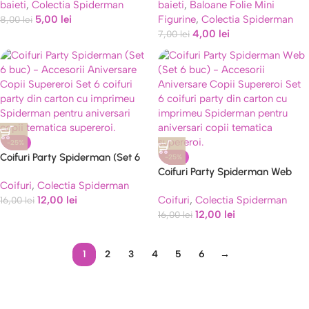
baieti
,
Colectia Spiderman
baieti
,
Baloane Folie Mini
5,00
lei
Figurine
,
Colectia Spiderman
8,00
lei
4,00
lei
7,00
lei
-25%
Coifuri Party Spiderman (Set 6
-25%
buc) – Accesorii Aniversare
Coifuri Party Spiderman Web
Coifuri
,
Colectia Spiderman
Copii Supereroi
(Set 6 buc) – Accesorii
12,00
lei
Coifuri
,
Colectia Spiderman
16,00
lei
Aniversare Copii Supereroi
12,00
lei
16,00
lei
1
2
3
4
5
6
→