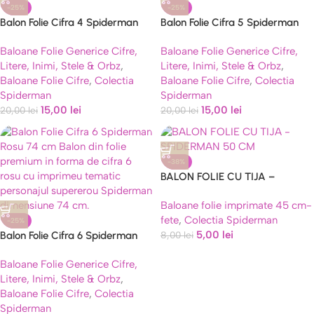
-25%
-25%
Balon Folie Cifra 4 Spiderman
Balon Folie Cifra 5 Spiderman
Rosu 74 cm
Rosu 74 cm
Baloane Folie Generice Cifre,
Baloane Folie Generice Cifre,
Litere, Inimi, Stele & Orbz
,
Litere, Inimi, Stele & Orbz
,
Baloane Folie Cifre
,
Colectia
Baloane Folie Cifre
,
Colectia
Spiderman
Spiderman
15,00
lei
15,00
lei
20,00
lei
20,00
lei
-38%
BALON FOLIE CU TIJA –
SPIDERMAN 50 CM
Baloane folie imprimate 45 cm-
fete
,
Colectia Spiderman
-25%
5,00
lei
Balon Folie Cifra 6 Spiderman
8,00
lei
Rosu 74 cm
Baloane Folie Generice Cifre,
Litere, Inimi, Stele & Orbz
,
Baloane Folie Cifre
,
Colectia
Spiderman