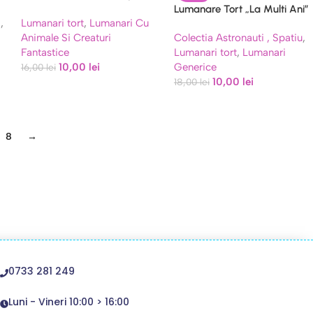
Pisicuțe (9×7 cm) | Decor
Lumanare Tort „La Multi Ani”
i
,
Lumanari tort
,
Lumanari Cu
Aniversare Fete
Spatiu (10×9 cm) Decor
Animale Si Creaturi
Colectia Astronauti , Spatiu
,
Astronaut
Fantastice
Lumanari tort
,
Lumanari
10,00
lei
Generice
16,00
lei
10,00
lei
18,00
lei
8
→
0733 281 249
Luni - Vineri 10:00 > 16:00