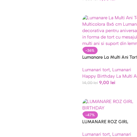
-36%
Lumanare La Multi Ani Tor
Multicolora 8×6 cm
Lumanari tort
,
Lumanari
Happy Birthday La Multi A
9,00
lei
14,00
lei
-47%
LUMANARE ROZ GIRL
BIRTHDAY
Lumanari tort
,
Lumanari