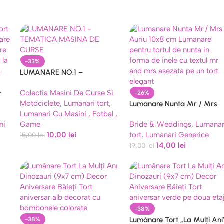
-33%
LUMANARE NO.1 –
TEMATICA MASINA DE
Colectia Masini De Curse Si
t
CURSE
-26%
Motociclete
,
Lumanari tort
,
Lumanare Nunta Mr / Mrs
Lumanari Cu Masini , Fotbal ,
Auriu 10×8 cm
ni
Game
Bride & Weddings
,
Lumanar
10,00
lei
tort
,
Lumanari Generice
15,00
lei
14,00
lei
19,00
lei
-38%
Lumânare Tort „La Mulți Ani
-38%