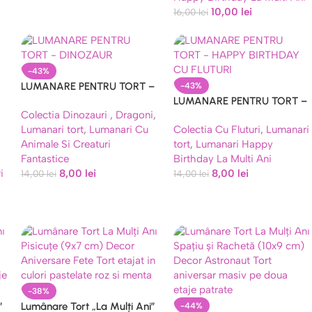
10,00
lei
16,00
lei
-43%
LUMANARE PENTRU TORT –
-43%
DINOZAUR
LUMANARE PENTRU TORT –
Colectia Dinozauri , Dragoni
,
HAPPY BIRTHDAY CU
Lumanari tort
,
Lumanari Cu
Colectia Cu Fluturi
,
Lumanari
FLUTURI
Animale Si Creaturi
tort
,
Lumanari Happy
Fantastice
Birthday La Multi Ani
i
8,00
lei
8,00
lei
14,00
lei
14,00
lei
-38%
”
Lumânare Tort „La Mulți Ani”
-44%