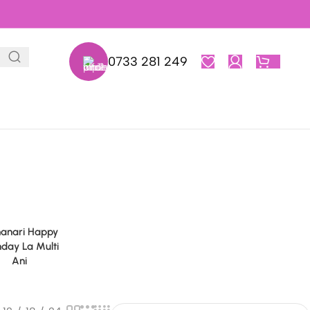
0733 281 249
0,00
L
anari Happy
hday La Multi
Ani