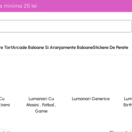
a minima 25 lei
e Tort
Arcade Baloane Si Aranjamente Baloane
Stickere De Perete
Cu
Lumanari Cu
Lumanari Generice
Lum
, Inimi
Masini , Fotbal ,
Birt
Game