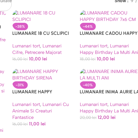
ultate
Show
9
U
-38%
-44%
LUMANARE 18 CU SCLIPICI
LUMANARE CADOU HAPPY
fre
BIRTHDAY 7×6 CM
Lumanari tort
,
Lumanari
Lumanari tort
,
Lumanari
Cifre
,
Petrecere Majorat
Happy Birthday La Multi An
10,00
lei
10,00
lei
16,00
lei
18,00
lei
-31%
-40%
LUMANARE HAPPY
LUMANARE INIMA AURIE L
BIRTHDAY SIRENA
MULTI ANI
Lumanari tort
,
Lumanari Cu
Lumanari tort
,
Lumanari
Animale Si Creaturi
Happy Birthday La Multi An
Fantastice
12,00
lei
20,00
lei
11,00
lei
16,00
lei
ni