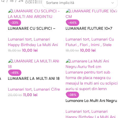
12
18
24
-33%
-44%
LUMANARE CU SCLIPICI –
LUMANARE FLUTURE 10×7
LA MULTI ANI ARGINTIU
CM
Lumanari tort
,
Lumanari
Lumanari tort
,
Lumanari Cu
i
Happy Birthday La Multi Ani
Fluturi , Flori , Inimi , Stele
10,00
lei
10,00
lei
15,00
lei
18,00
lei
-45%
A
LUMANARE LA MULTI ANI 18
Lumanari tort
,
Lumanari Cifre
i
11,00
lei
20,00
lei
-38%
Lumanare La Multi Ani Negru
Auriu 9×4 cm
Lumanari tort
,
Lumanari
Happy Birthday La Multi Ani