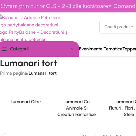
Livrare prin curier GLS - 2-3 zile lucrătoare⭐ Comand
Skip to main content
Evenimente Tematice
Topper
Categorii
Lumanari tort
Prima pagină
/
Lumanari tort
Lumanari Cifre
Lumanari Cu
Lumanari 
Animale Si
Fluturi , Flori 
Creaturi Fantastice
, Stele