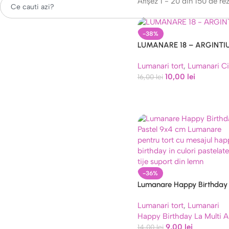
Afișez 1 - 20 din 150 de rez
Caută
-38%
LUMANARE 18 – ARGINTI
Lumanari tort
,
Lumanari Ci
10,00
lei
16,00
lei
-36%
Lumanare Happy Birthday
Pastel 9×4 cm
Lumanari tort
,
Lumanari
Happy Birthday La Multi A
9,00
lei
14,00
lei