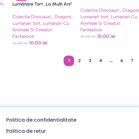
ni
,
Lumânare Tort „La Mulți Ani”
Dinozauri (9×7 cm)
Colectia Dinozauri , Dragon
Dinozauri (9×7 cm)
Colectia Dinozauri , Dragoni
,
Lumanari tort
,
Lumanari Cu
Lumanari tort
,
Lumanari Cu
Animale Si Creaturi
Animale Si Creaturi
Fantastice
Fantastice
10,00
lei
16,00
lei
10,00
lei
16,00
lei
1
2
3
4
…
6
7
Politica de confidentialitate
Politica de retur