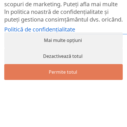
scopuri de marketing. Puteți afla mai multe
în politica noastră de confidențialitate și
Parola
puteți gestiona consimțământul dvs. oricând.
Politică de confidențialitate
Remember Me
Mai multe opțiuni
Logare
Dezactivează totul
Lost your password?
Permite totul
© Partybaloane.ro - Toate drepturile rezervate. ™
Menu
Wishlist
Cart
Contul meu