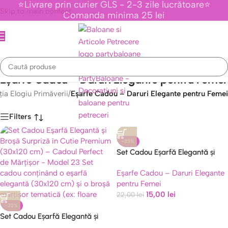
⭐Livrare prin curier GLS - 2-3 zile lucrătoare⭐
Skip to main content
Comanda minima 25 lei
Eșarfe Cadou – Daruri Elegante pentru Femei
ia Elogiu Primăverii
/
Eșarfe Cadou – Daruri Elegante pentru Femei
Filters
-32%
Set Cadou Eșarfă Elegantă și
Caută
Broșă Surpriză în Cutie Premium
Eșarfe Cadou – Daruri Elegante
(30×120 cm) – Cadoul Perfect de
pentru Femei
Mărțișor – Model 26
15,00
lei
22,00
lei
-32%
Set Cadou Eșarfă Elegantă și
Broșă Surpriză în Cutie Premium