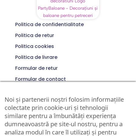
Politica de confidentialitate
Politica de retur
Politica cookies
Politica de livrare
Formular de retur
Formular de contact
Termeni si conditii
0733 281 249
Noi și partenerii noștri folosim informațiile
colectate prin cookie-uri și tehnologii
Luni - Vineri 10:00 > 16:00
similare pentru a îmbunătăți experiența
dumneavoastră pe site-ul nostru, pentru a
Nume utilizator sau Email
analiza modul în care îl utilizați și pentru