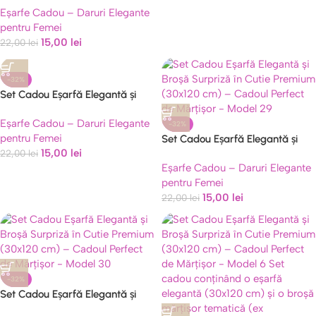
Eșarfe Cadou – Daruri Elegante
(30×120 cm) – Cadoul Perfect de
pentru Femei
Mărțișor – Model 23
15,00
lei
22,00
lei
-32%
Set Cadou Eșarfă Elegantă și
Broșă Surpriză în Cutie Premium
Eșarfe Cadou – Daruri Elegante
(30×120 cm) – Cadoul Perfect de
-32%
pentru Femei
Mărțișor – Model 27
Set Cadou Eșarfă Elegantă și
15,00
lei
22,00
lei
Broșă Surpriză în Cutie Premium
Eșarfe Cadou – Daruri Elegante
(30×120 cm) – Cadoul Perfect de
pentru Femei
Mărțișor – Model 29
15,00
lei
22,00
lei
-32%
Set Cadou Eșarfă Elegantă și
Broșă Surpriză în Cutie Premium