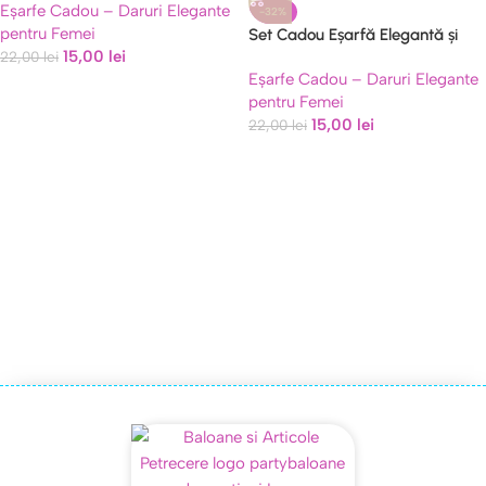
Eșarfe Cadou – Daruri Elegante
(30×120 cm) – Cadoul Perfect de
-32%
pentru Femei
Mărțișor – Model 30
Set Cadou Eșarfă Elegantă și
15,00
lei
22,00
lei
Broșă Surpriză în Cutie Premium
Eșarfe Cadou – Daruri Elegante
(30×120 cm) – Cadoul Perfect de
pentru Femei
Mărțișor – Model 6
15,00
lei
22,00
lei