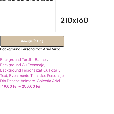
210x160
Adaugă În Coș
Background Personalizat Ariel Mica
Sirena, Panou Foto Party 717B
Background Textil - Banner
,
Background Cu Personaje
,
Background Personalizat Cu Poza Si
Text
,
Evenimente Tematice Personaje
Din Desene Animate
,
Colectia Ariel
149,00
lei
–
250,00
lei