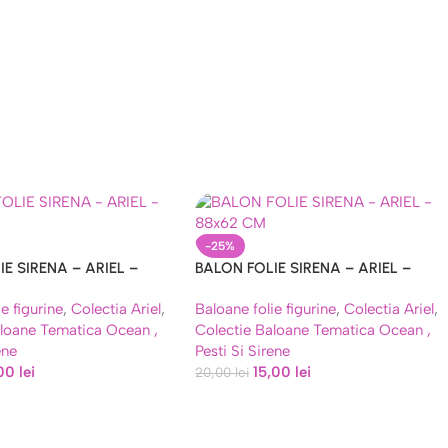
-25%
E SIRENA – ARIEL –
BALON FOLIE SIRENA – ARIEL –
88×62 CM
e figurine
,
Colectia Ariel
,
Baloane folie figurine
,
Colectia Ariel
,
aloane Tematica Ocean ,
Colectie Baloane Tematica Ocean ,
ene
Pesti Si Sirene
,00
lei
15,00
lei
20,00
lei