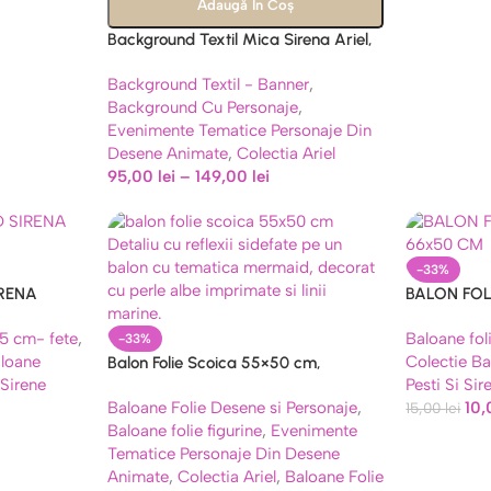
Adaugă În Coș
Background Textil Mica Sirena Ariel,
Panou Foto Aniversare, Cod 624B
Background Textil - Banner
,
Background Cu Personaje
,
Evenimente Tematice Personaje Din
Desene Animate
,
Colectia Ariel
95,00
lei
–
149,00
lei
-33%
IRENA
BALON FOLI
66×50 CM
45 cm- fete
,
Baloane foli
-33%
aloane
Colectie B
Balon Folie Scoica 55×50 cm,
 Sirene
Pesti Si Sir
Tematica Sirena si Ocean
Baloane Folie Desene si Personaje
,
10
15,00
lei
Baloane folie figurine
,
Evenimente
Tematice Personaje Din Desene
Animate
,
Colectia Ariel
,
Baloane Folie