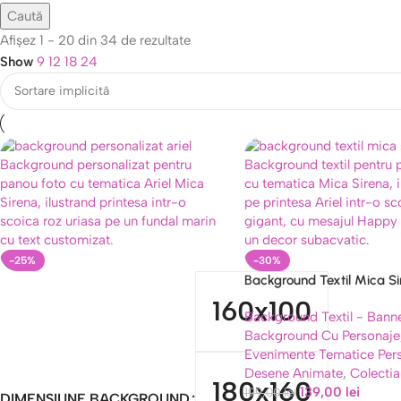
Caută
Afișez 1 - 20 din 34 de rezultate
Show
9
12
18
24
-25%
-30%
Background Textil Mica Si
Happy Birthday, Panou Fot
160x100
Background Textil - Bann
cm COD 623B
Background Cu Personaje
Evenimente Tematice Per
Desene Animate
,
Colectia
180x160
139,00
lei
199,00
lei
DIMENSIUNE BACKGROUND