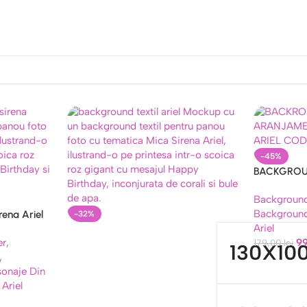
-45%
BACKGROU
ARANJAME
Background
ARIEL COD
Background
rena Ariel
-32%
Ariel
o, 210×160
er
,
9
179,00
lei
130X10
,
sonaje Din
 Ariel