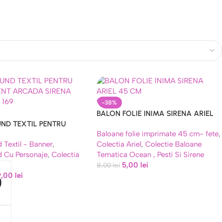
-38%
BALON FOLIE INIMA SIRENA ARIEL
ND TEXTIL PENTRU
45 CM
Baloane folie imprimate 45 cm- fete
,
NT ARCADA SIRENA
 Textil - Banner
,
Colectia Ariel
,
Colectie Baloane
 169B
 Cu Personaje
,
Colectia
Tematica Ocean , Pesti Si Sirene
5,00
lei
8,00
lei
9,00
lei
0