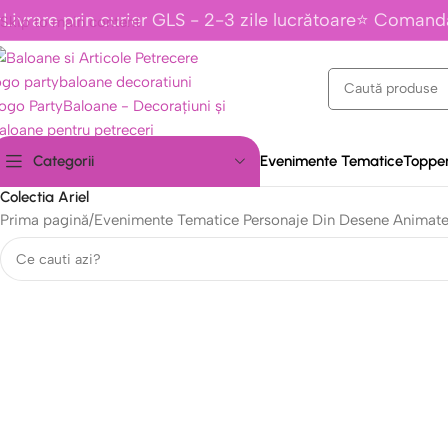
Livrare prin curier GLS - 2-3 zile lucrătoare⭐ Comand
Skip to main content
Evenimente Tematice
Topper
Categorii
Colectia Ariel
Prima pagină
/
Evenimente Tematice Personaje Din Desene Animat