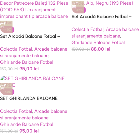
-45%
Set Arcadă Baloane Fotbal –
Verde, Alb, Negru (193 Piese)
Colectia Fotbal
,
Arcade baloane
-40%
si aranjamente baloane
,
Set Arcadă Baloane Fotbal –
Ghirlande Baloane Fotbal
Decor Petrecere Băieți 132 Piese
Colectia Fotbal
,
Arcade baloane
88,00
lei
(COD 563)
159,00
lei
si aranjamente baloane
,
Ghirlande Baloane Fotbal
95,00
lei
159,00
lei
-40%
SET GHIRLANDA BALOANE
VERDE , ALB , NEGRU ,
Colectia Fotbal
,
Arcade baloane
ARGINTIU CHROME – 203
si aranjamente baloane
,
BALOANE
Ghirlande Baloane Fotbal
95,00
lei
159,00
lei