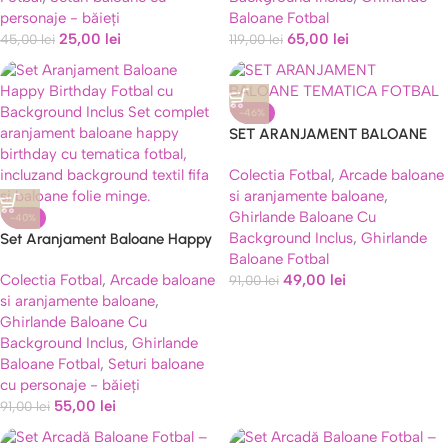
personaje - băieți
Baloane Fotbal
25,00
lei
65,00
lei
45,00
lei
119,00
lei
-46%
SET ARANJAMENT BALOANE
TEMATICA FOTBAL
Colectia Fotbal
,
Arcade baloane
si aranjamente baloane
,
Ghirlande Baloane Cu
-40%
Background Inclus
,
Ghirlande
Set Aranjament Baloane Happy
Baloane Fotbal
Birthday Fotbal cu Background
Colectia Fotbal
,
Arcade baloane
49,00
lei
Inclus
91,00
lei
si aranjamente baloane
,
Ghirlande Baloane Cu
Background Inclus
,
Ghirlande
Baloane Fotbal
,
Seturi baloane
cu personaje - băieți
55,00
lei
91,00
lei