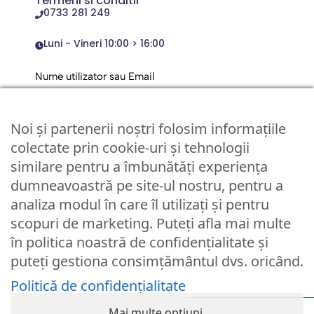
Termeni si conditii
0733 281 249
Luni - Vineri 10:00 > 16:00
Nume utilizator sau Email
Noi și partenerii noștri folosim informațiile
Parola
colectate prin cookie-uri și tehnologii
similare pentru a îmbunătăți experiența
dumneavoastră pe site-ul nostru, pentru a
Remember Me
analiza modul în care îl utilizați și pentru
Logare
scopuri de marketing. Puteți afla mai multe
în politica noastră de confidențialitate și
Lost your password?
puteți gestiona consimțământul dvs. oricând.
Politică de confidențialitate
© Partybaloane.ro - Toate drepturile rezervate. ™
Mai multe opțiuni