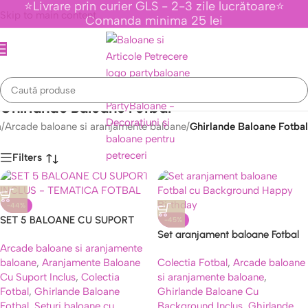
⭐Livrare prin curier GLS - 2-3 zile lucrătoare⭐
Skip to main content
Comanda minima 25 lei
Ghirlande Baloane Fotbal
ă
/
Arcade baloane si aranjamente baloane
/
Ghirlande Baloane Fotbal
Filters
-44%
Caută
SET 5 BALOANE CU SUPORT
-45%
INCLUS – TEMATICA FOTBAL
Set aranjament baloane Fotbal
Arcade baloane si aranjamente
cu Background Happy Birthday
baloane
,
Aranjamente Baloane
Colectia Fotbal
,
Arcade baloane
Cu Suport Inclus
,
Colectia
si aranjamente baloane
,
Fotbal
,
Ghirlande Baloane
Ghirlande Baloane Cu
Fotbal
,
Seturi baloane cu
Background Inclus
,
Ghirlande