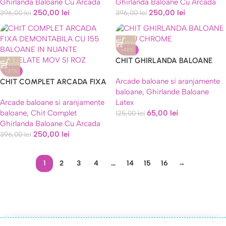
Ghirlanda Baloane Cu Arcada
Ghirlanda Baloane Cu Arcada
TRANSPARENTE CU CONFETTI
250,00
lei
250,00
lei
AURII SI FRUNZE
396,00
lei
396,00
lei
-48%
CHIT GHIRLANDA BALOANE
AURIU CHROME , ALB , NEGRU
-37%
Arcade baloane si aranjamente
CHIT COMPLET ARCADA FIXA
MARMORAT
baloane
,
Ghirlande Baloane
DEMONTABILA CU 155
Arcade baloane si aranjamente
Latex
BALOANE IN NUANTE
baloane
,
Chit Complet
65,00
lei
PASTELATE MOV SI ROZ
125,00
lei
Ghirlanda Baloane Cu Arcada
250,00
lei
396,00
lei
1
2
3
4
…
14
15
16
→