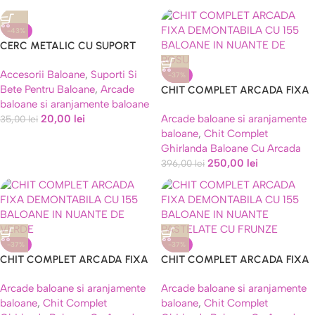
-43%
CERC METALIC CU SUPORT
PENTRU ARANJAMENT MASA
Accesorii Baloane
,
Suporti Si
-37%
Bete Pentru Baloane
,
Arcade
CHIT COMPLET ARCADA FIXA
baloane si aranjamente baloane
DEMONTABILA CU 155
20,00
lei
Arcade baloane si aranjamente
35,00
lei
BALOANE IN NUANTE DE ROSU
baloane
,
Chit Complet
, AURIU CHROME ,
Ghirlanda Baloane Cu Arcada
TRANSPARENTE CU CONFETTI
250,00
lei
AURII
396,00
lei
-37%
-37%
CHIT COMPLET ARCADA FIXA
CHIT COMPLET ARCADA FIXA
DEMONTABILA CU 155
DEMONTABILA CU 155
Arcade baloane si aranjamente
Arcade baloane si aranjamente
BALOANE IN NUANTE DE VERDE
BALOANE IN NUANTE
baloane
,
Chit Complet
baloane
,
Chit Complet
, BEJ , AURIU CHROME ,
PASTELATE CU FRUNZE