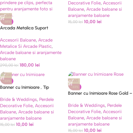
Decorative Folie
,
Accesorii
Baloane
,
Arcade baloane si
aranjamente baloane
10,00
lei
15,00
lei
-38%
Arcada Metalica Suport
Baloane Auriu Premium 80×180
Accesorii Baloane
,
Arcade
cm
Metalice Si Arcade Plastic
,
Arcade baloane si aranjamente
baloane
180,00
lei
290,00
lei
-33%
Banner cu Inimioare , Tip
-33%
Banner cu Inimioare Rose Gold –
Franjuri, 4 m, Rola de Ata
Bride & Weddings
,
Perdele
Ghirlandă Decorativă 4m cu
Inclusa, Auriu/Alb
Bride & Weddings
,
Perdele
Decorative Folie
,
Accesorii
Efect Oglindă și Glitter
Decorative Folie
,
Accesorii
Baloane
,
Arcade baloane si
Baloane
,
Arcade baloane si
aranjamente baloane
aranjamente baloane
10,00
lei
15,00
lei
10,00
lei
15,00
lei