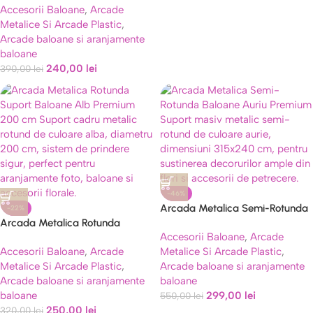
Accesorii Baloane
,
Arcade
Auriu Premium 160×210 cm
Metalice Si Arcade Plastic
,
Arcade baloane si aranjamente
baloane
240,00
lei
390,00
lei
-46%
Arcada Metalica Semi-Rotunda
-22%
Arcada Metalica Rotunda
Baloane Auriu Premium 315×240
Accesorii Baloane
,
Arcade
Suport Baloane Alb Premium
cm
Accesorii Baloane
,
Arcade
Metalice Si Arcade Plastic
,
200 cm
Metalice Si Arcade Plastic
,
Arcade baloane si aranjamente
Arcade baloane si aranjamente
baloane
baloane
299,00
lei
550,00
lei
250,00
lei
320,00
lei