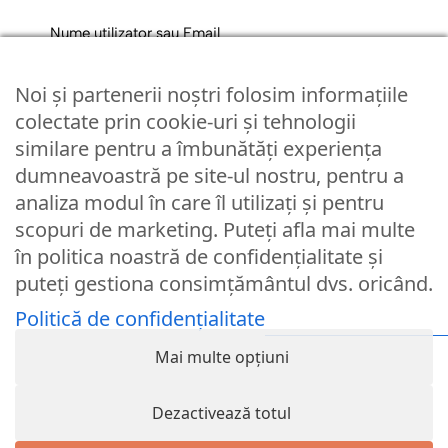
Nume utilizator sau Email
Noi și partenerii noștri folosim informațiile
Parola
colectate prin cookie-uri și tehnologii
similare pentru a îmbunătăți experiența
dumneavoastră pe site-ul nostru, pentru a
Remember Me
analiza modul în care îl utilizați și pentru
scopuri de marketing. Puteți afla mai multe
Logare
în politica noastră de confidențialitate și
puteți gestiona consimțământul dvs. oricând.
Lost your password?
Politică de confidențialitate
© Partybaloane.ro - Toate drepturile rezervate. ™
Mai multe opțiuni
Dezactivează totul