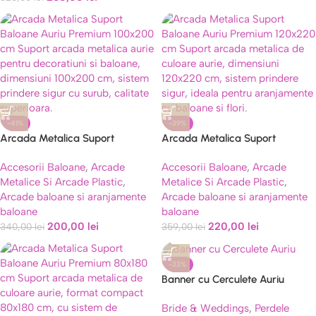
-41%
-39%
Arcada Metalica Suport
Arcada Metalica Suport
Baloane Auriu Premium 100×200
Baloane Auriu Premium 120×220
Accesorii Baloane
,
Arcade
Accesorii Baloane
,
Arcade
cm
cm
Metalice Si Arcade Plastic
,
Metalice Si Arcade Plastic
,
Arcade baloane si aranjamente
Arcade baloane si aranjamente
baloane
baloane
200,00
lei
220,00
lei
340,00
lei
359,00
lei
-33%
Banner cu Cerculete Auriu
Oglinda Tip Franjuri, 4 m, Rola
Bride & Weddings
,
Perdele
de Ata Inclusa