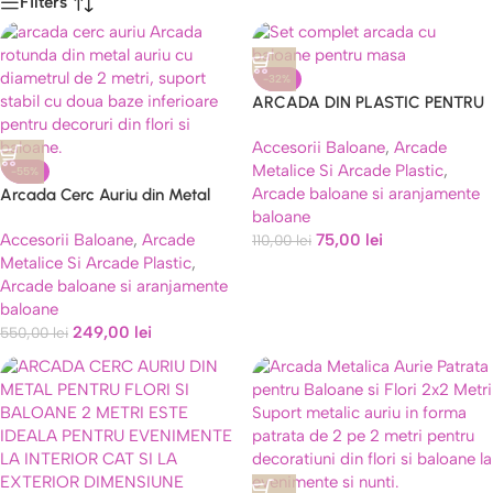
Filters
-32%
Caută
ARCADA DIN PLASTIC PENTRU
MASA , CANDY BAR
Accesorii Baloane
,
Arcade
Metalice Si Arcade Plastic
,
-55%
Arcade baloane si aranjamente
Arcada Cerc Auriu din Metal
baloane
pentru Flori si Baloane, 2 Metri
Accesorii Baloane
,
Arcade
75,00
lei
110,00
lei
Metalice Si Arcade Plastic
,
Arcade baloane si aranjamente
baloane
249,00
lei
550,00
lei