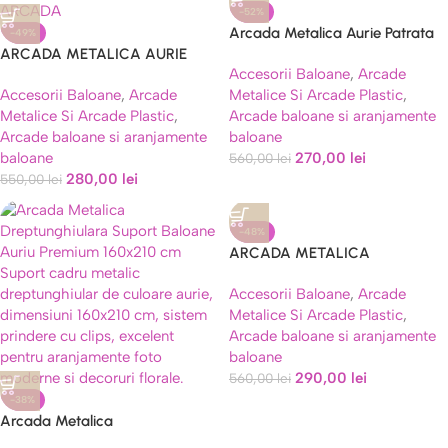
-52%
Arcada Metalica Aurie Patrata
-49%
ARCADA METALICA AURIE
pentru Baloane si Flori 2×2 Metri
Accesorii Baloane
,
Arcade
2,40×2,10 METRI
Accesorii Baloane
,
Arcade
Metalice Si Arcade Plastic
,
Metalice Si Arcade Plastic
,
Arcade baloane si aranjamente
Arcade baloane si aranjamente
baloane
baloane
270,00
lei
560,00
lei
280,00
lei
550,00
lei
-48%
ARCADA METALICA
REGLABILA PENTRU FLORI SI
Accesorii Baloane
,
Arcade
BALOANE MAXIM 3M x 2M
Metalice Si Arcade Plastic
,
Arcade baloane si aranjamente
baloane
290,00
lei
560,00
lei
-38%
Arcada Metalica
Dreptunghiulara Suport Baloane