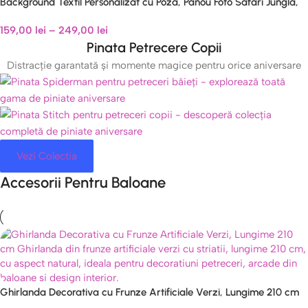
Background Textil Personalizat cu Poza, Panou Foto Safari Jungla,
Cod 750B
159,00
lei
–
249,00
lei
Pinata Petrecere Copii
Distracție garantată și momente magice pentru orice aniversare
Vezi Colectia
Accesorii Pentru Baloane
Ghirlanda Decorativa cu Frunze Artificiale Verzi, Lungime 210 cm