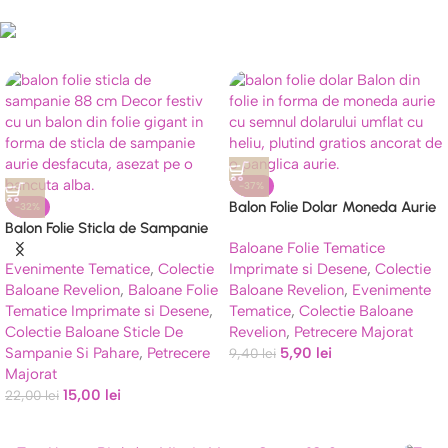
Cumpara acum
-37%
Balon Folie Dolar Moneda Aurie
-32%
Balon Folie Sticla de Sampanie
45 cm, Petreceri si Succes
Baloane Folie Tematice
88 cm, Let’s Party
Evenimente Tematice
,
Colectie
Imprimate si Desene
,
Colectie
Baloane Revelion
,
Baloane Folie
Baloane Revelion
,
Evenimente
Tematice Imprimate si Desene
,
Tematice
,
Colectie Baloane
Colectie Baloane Sticle De
Revelion
,
Petrecere Majorat
Sampanie Si Pahare
,
Petrecere
5,90
lei
9,40
lei
Majorat
15,00
lei
22,00
lei