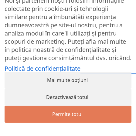
Noi și partenerii noștri folosim informațiile
colectate prin cookie-uri și tehnologii
similare pentru a îmbunătăți experiența
dumneavoastră pe site-ul nostru, pentru a
analiza modul în care îl utilizați și pentru
scopuri de marketing. Puteți afla mai multe
Politica de confidentialitate
în politica noastră de confidențialitate și
Politica de retur
puteți gestiona consimțământul dvs. oricând.
Politica cookies
Politică de confidențialitate
Politica de livrare
Mai multe opțiuni
Formular de retur
Dezactivează totul
Formular de contact
Termeni si conditii
Permite totul
0733 281 249
Luni - Vineri 10:00 > 16:00
Menu
Wishlist
Cart
Contul meu