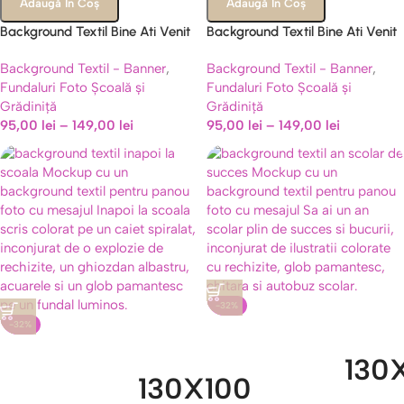
Adaugă În Coș
Adaugă În Coș
Background Textil Bine Ati Venit
Background Textil Bine Ati Venit
Inapoi La Scoala, Panou Foto
La Scoala, Panou Foto Zbor Spre
Background Textil - Banner
,
Background Textil - Banner
,
Autobuz Scolar, Cod 730B
Cunoastere, Cod 734B
Fundaluri Foto Școală și
Fundaluri Foto Școală și
Grădiniță
Grădiniță
95,00
lei
–
149,00
lei
95,00
lei
–
149,00
lei
-32%
-32%
130
130X100