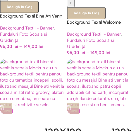
+
Adaugă În Coș
Adaugă În Coș
Background Textil Bine Ati Venit
La Scoala, Panou Foto Lumea
Background Textil Welcome
Background Textil - Banner
,
Creativitatii, Cod 726B
Back To School, Panou Foto
Fundaluri Foto Școală și
Background Textil - Banner
,
Clasa Vesela, Cod 735B
Grădiniță
Fundaluri Foto Școală și
95,00
lei
–
149,00
lei
Grădiniță
95,00
lei
–
149,00
lei
-32%
-32%