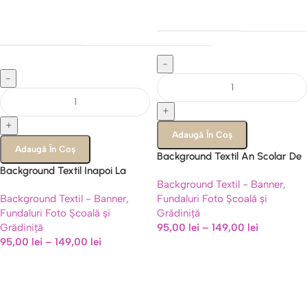
-
-
+
+
Adaugă În Coș
Adaugă În Coș
Background Textil An Scolar De
Background Textil Inapoi La
Succes, Panou Foto Mesaj
Background Textil - Banner
,
Scoala, Panou Foto Caiet si
Motivational, Cod 729B
Background Textil - Banner
,
Fundaluri Foto Școală și
Rechizite, Cod 737B
Fundaluri Foto Școală și
Grădiniță
Grădiniță
95,00
lei
–
149,00
lei
95,00
lei
–
149,00
lei
Majorat de Neuitat
Descoperă colecția noastră de baloane și decoruri premium pentru
cea mai tare petrecere de 18 ani!