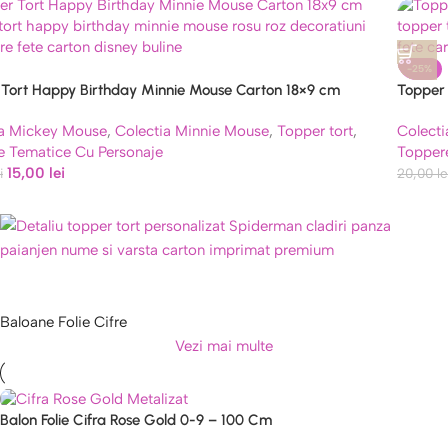
-25%
Tort Happy Birthday Minnie Mouse Carton 18×9 cm
Topper 
ia Mickey Mouse
,
Colectia Minnie Mouse
,
Topper tort
,
Colect
e Tematice Cu Personaje
Topper
15,00
lei
i
20,00
le
Baloane Folie Cifre
Vezi mai multe
Balon Folie Cifra Rose Gold 0-9 – 100 Cm