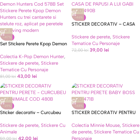
-46%
STICKER DECORATIV – CASA
DE PAPUSI A LUI GABI COD
Stickere de perete
,
Stickere
490B
-47%
Tematice Cu Personaje
Set Stickere Perete Kpop Demon
39,00
lei
Hunters Cod 578B
72,00
lei
Colectia K-Pop Demon Hunter
,
Stickere de perete
,
Stickere
Tematice Cu Personaje
43,00
lei
81,00
lei
-29%
-48%
Sticker decorativ – Curcubeu
STICKER DECORATIV PENTRU
colorat cu animale pentru perete
PERETE – BABY BOSS COD
Stickere de perete
,
Stickere Cu
Colectia Minnie Mouse
,
Stickere
(Cod 480B)
471B
Animale
de perete
,
Stickere Tematice Cu
42,00
lei
Personaje
59,00
lei