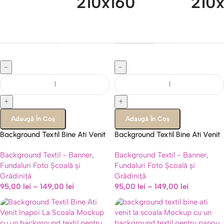
210x160
210
-
-
+
+
Adaugă În Coș
Adaugă În Coș
Background Textil Bine Ati Venit
Background Textil Bine Ati Venit
La Scoala, Panou Foto Groovy,
La Scoala, Panou Foto Elevi si
Background Textil - Banner
,
Background Textil - Banner
,
Cod 725B
Lectura, Cod 727B
Fundaluri Foto Școală și
Fundaluri Foto Școală și
Grădiniță
Grădiniță
95,00
lei
–
149,00
lei
95,00
lei
–
149,00
lei