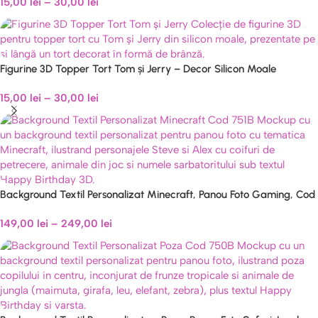
15,00
lei
–
30,00
lei
Figurine 3D Topper Tort Tom și Jerry – Decor Silicon Moale
Necasant
15,00
lei
–
30,00
lei
Background Textil Personalizat Minecraft, Panou Foto Gaming, Cod
751B
149,00
lei
–
249,00
lei