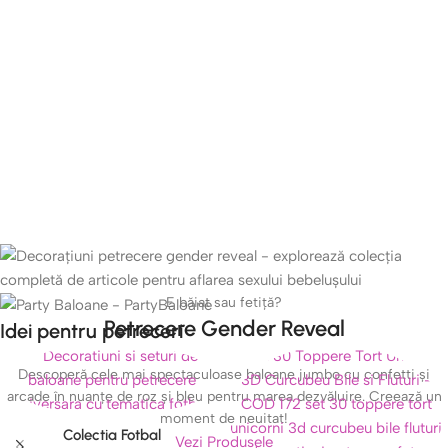
E băiat sau fetiță?
Petrecere Gender Reveal
Idei pentru petreceri
Descoperă cele mai spectaculoase baloane jumbo cu confetti și
arcade în nuanțe de roz și bleu pentru marea dezvăluire. Creează un
moment de neuitat!
Colectia Fotbal
Vezi Produsele