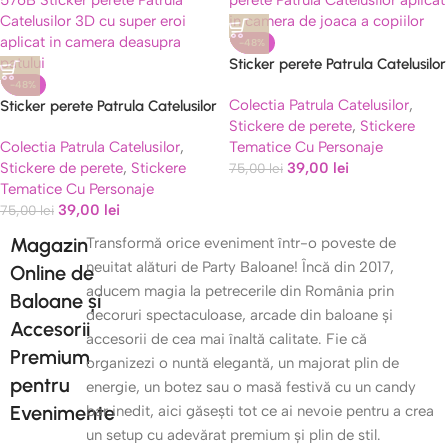
-48%
Sticker perete Patrula Catelusilor
cod 574B
-48%
Colectia Patrula Catelusilor
,
Sticker perete Patrula Catelusilor
Stickere de perete
,
Stickere
3D super eroi cod 576B
Colectia Patrula Catelusilor
,
Tematice Cu Personaje
Stickere de perete
,
Stickere
39,00
lei
75,00
lei
Tematice Cu Personaje
39,00
lei
75,00
lei
Magazin
Transformă orice eveniment într-o poveste de
neuitat alături de Party Baloane! Încă din 2017,
Online de
aducem magia la petrecerile din România prin
Baloane și
decoruri spectaculoase, arcade din baloane și
Accesorii
accesorii de cea mai înaltă calitate. Fie că
Premium
organizezi o nuntă elegantă, un majorat plin de
pentru
energie, un botez sau o masă festivă cu un candy
Evenimente
bar inedit, aici găsești tot ce ai nevoie pentru a crea
un setup cu adevărat premium și plin de stil.