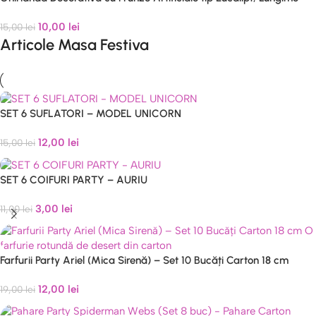
210 cm
10,00
lei
15,00
lei
Articole Masa Festiva
SET 6 SUFLATORI – MODEL UNICORN
12,00
lei
15,00
lei
SET 6 COIFURI PARTY – AURIU
3,00
lei
11,00
lei
Farfurii Party Ariel (Mica Sirenă) – Set 10 Bucăți Carton 18 cm
12,00
lei
19,00
lei