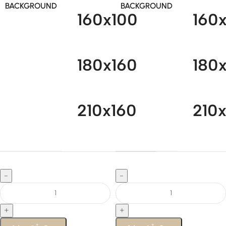
BACKGROUND
BACKGROUND
160x100
160
180x160
180
210x160
210
-
-
+
+