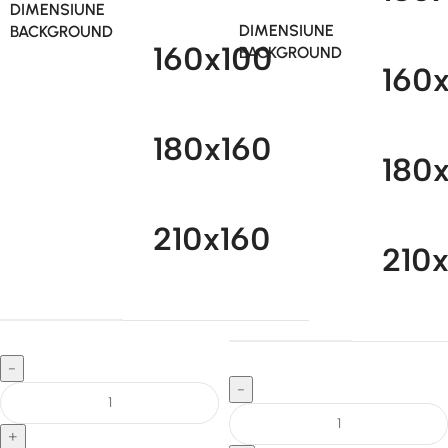
DIMENSIUNE
DIMENSIUNE
BACKGROUND
160x100
BACKGROUND
160
180x160
180
210x160
210
-
-
+