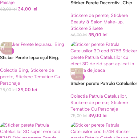
Peisaje
Sticker Perete Decorativ „Chip
34,00
lei
Colorat Stilizat” – Autocolant
62,00
lei
Stickere de perete
,
Stickere
Modern Profil Femeie COD 500B
Beauty & Salon Make-up
,
Stickere Siluete
35,00
lei
66,00
lei
-48%
Sticker Perete Iepurașul Bing,
Sula și Flop – Decor Premium
Colectia Bing
,
Stickere de
Repoziționabil COD 529B
perete
,
Stickere Tematice Cu
-48%
Personaje
Sticker perete Patrula Catelusilor
39,00
lei
3D cod 575B
75,00
lei
Colectia Patrula Catelusilor
,
Stickere de perete
,
Stickere
Tematice Cu Personaje
39,00
lei
75,00
lei