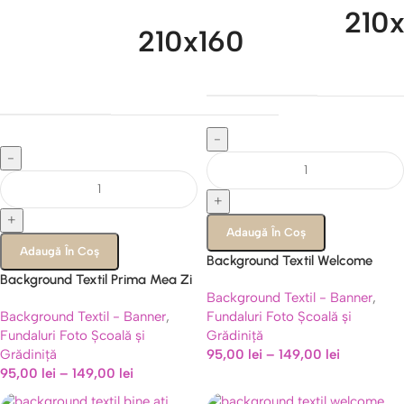
210
210x160
-
-
+
+
Adaugă În Coș
Adaugă În Coș
Background Textil Welcome
Background Textil Prima Mea Zi
Back To School, Panou Foto
Background Textil - Banner
,
La Gradinita, Panou Foto
Aspect Fetru, Cod 731B
Background Textil - Banner
,
Fundaluri Foto Școală și
Educativ, Cod 738B
Fundaluri Foto Școală și
Grădiniță
Grădiniță
95,00
lei
–
149,00
lei
95,00
lei
–
149,00
lei