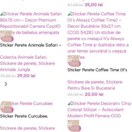
35,00
lei
67,00
lei
-48%
Sticker Perete Animale Safari –
Decor Premium Repozitionabil
Colectia Animale Safari
,
Camera Copil 513B
Stickere de perete
,
Stickere
-57%
Animale Jungla
Sticker Perete Coffee Time (It’s
39,00
lei
75,00
lei
Always Coffee Time) – Decor
Stickere de perete
,
Stickere
Bucătărie (COD 542B)
Pentru Baie Si Bucatarie
20,00
lei
46,00
lei
-45%
Sticker Perete Curcubee,
Baloane si LOVE cod 508B
Stickere de perete
,
Stickere
-47%