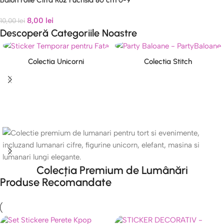
8,00
lei
10,00
lei
Descoperă Categoriile Noastre
Colectia Unicorni
Colectia Stitch
Colecția Premium de Lumânări
Produse Recomandate
Transformă orice tort și aranjament cu cele mai rafinate detalii
pentru evenimentul tău.
Vezi Colecția