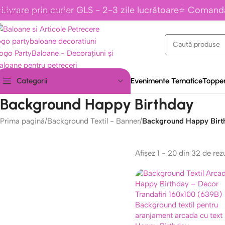
Livrare prin curier GLS - 2-3 zile lucrătoare⭐ Comand
Skip to main content
Evenimente Tematice
Topper
Categorii
Background Happy Birthday
Prima pagină
/
Background Textil - Banner
/
Background Happy Birt
Afișez 1 - 20 din 32 de rez