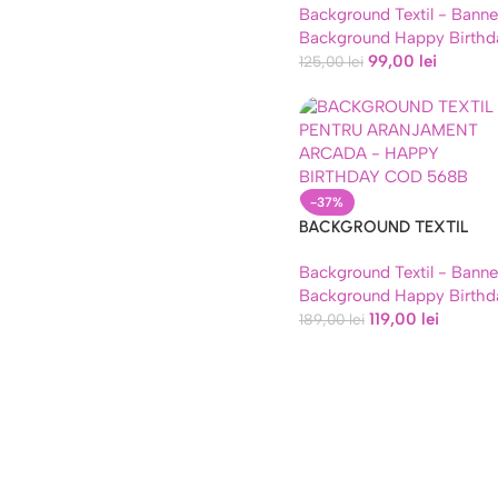
Background Textil - Banne
cm, Cod 117B
Background Happy Birthd
99,00
lei
125,00
lei
-37%
BACKGROUND TEXTIL
PENTRU ARANJAMENT
Background Textil - Banne
ARCADA – HAPPY BIRTH
Background Happy Birthd
COD 568B
119,00
lei
189,00
lei