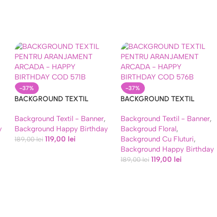
-37%
-37%
BACKGROUND TEXTIL
BACKGROUND TEXTIL
PENTRU ARANJAMENT
PENTRU ARANJAMENT
Background Textil - Banner
,
Background Textil - Banner
,
AY
ARCADA – HAPPY BIRTHDAY
ARCADA – HAPPY BIRTHDAY
y
Background Happy Birthday
Backgroud Floral
,
COD 571B
COD 574B
119,00
lei
Background Cu Fluturi
,
189,00
lei
Background Happy Birthday
119,00
lei
189,00
lei