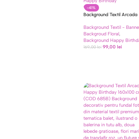
-41%
Background Textil Arcada
Happy Birthday – Decor
Background Textil - Banne
Trandafiri 160×100 (639B)
Backgroud Floral
,
Background Happy Birthd
99,00
lei
169,00
lei