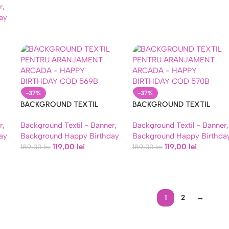
r
,
ay
-37%
-37%
BACKGROUND TEXTIL
BACKGROUND TEXTIL
PENTRU ARANJAMENT
PENTRU ARANJAMENT
r
,
Background Textil - Banner
,
Background Textil - Banner
,
DAY
ARCADA – HAPPY BIRTHDAY
ARCADA – HAPPY BIRTHD
ay
Background Happy Birthday
Background Happy Birthda
COD 569B
COD 570B
119,00
lei
119,00
lei
189,00
lei
189,00
lei
1
2
→