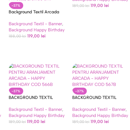
119,00
lei
189,00
lei
-37%
Background Textil Arcada
Princess 210×130 cm (COD
Background Textil - Banner
,
688B)
Background Happy Birthday
119,00
lei
188,00
lei
-37%
-37%
BACKGROUND TEXTIL
BACKGROUND TEXTIL
PENTRU ARANJAMENT
PENTRU ARANJAMENT
Background Textil - Banner
,
Background Textil - Banner
,
AY
ARCADA – HAPPY BIRTHDAY
ARCADA – HAPPY BIRTHDAY
y
Background Happy Birthday
Background Happy Birthday
COD 566B
COD 567B
119,00
lei
119,00
lei
189,00
lei
189,00
lei