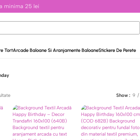
a minima 25 lei
e Tort
Arcade Baloane Si Aranjamente Baloane
Stickere De Perete
hday
ultate
Show
9