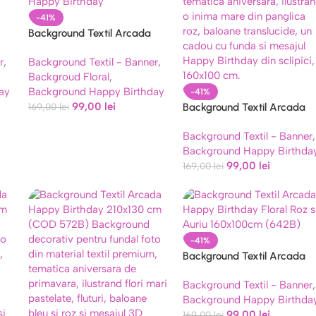
-41%
Background Textil Arcada
Happy Birthday – Decor
r
,
Background Textil - Banner
,
Trandafiri 160×100 (640B)
Backgroud Floral
,
ay
Background Happy Birthday
-41%
99,00
lei
169,00
lei
Background Textil Arcada
Happy Birthday 160×100 cm
Background Textil - Banner
,
(COD 682B)
Background Happy Birthda
99,00
lei
169,00
lei
-41%
Background Textil Arcada
Happy Birthday Floral Roz si
Background Textil - Banner
,
Auriu 160x100cm (642B)
Background Happy Birthda
99,00
lei
169,00
lei