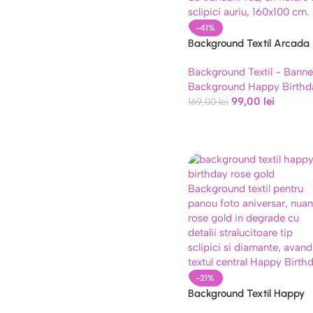
-41%
Background Textil Arcada
Happy Birthday 160×100 
Background Textil - Banne
(COD 685B)
Background Happy Birthd
99,00
lei
169,00
lei
-21%
Background Textil Happy
Birthday Rose Gold, 160×1