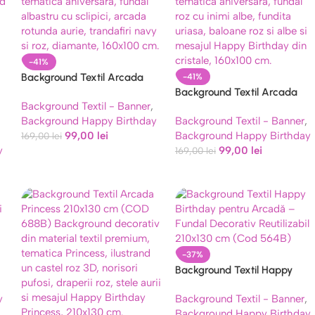
-41%
Background Textil Arcada
-41%
Happy Birthday 160×100 cm
Background Textil Arcada
Background Textil - Banner
,
(COD 683B)
Happy Birthday 160×100 cm
Background Happy Birthday
Background Textil - Banner
,
(COD 684B)
99,00
lei
Background Happy Birthday
169,00
lei
y
99,00
lei
169,00
lei
-37%
Background Textil Happy
Birthday pentru Arcadă –
y
Background Textil - Banner
,
Fundal Decorativ Reutilizabil
Background Happy Birthday
210×130 cm (Cod 564B)