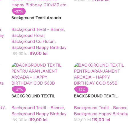
-37%
Background Textil Arcada
cm
Happy Birthday 210×130 cm
r
,
Background Textil - Banner
,
(COD 572B)
ay
Backgroud Floral
,
Background Cu Fluturi
,
Background Happy Birthday
119,00
lei
189,00
lei
-37%
-37%
BACKGROUND TEXTIL
BACKGROUND TEXTIL
PENTRU ARANJAMENT
PENTRU ARANJAMENT
Background Textil - Banner
,
Background Textil - Banner
,
ARCADA – HAPPY BIRTHDAY
ARCADA – HAPPY BIRTHD
Background Happy Birthday
Background Happy Birthda
COD 563B
COD 565B
119,00
lei
119,00
lei
189,00
lei
189,00
lei
00