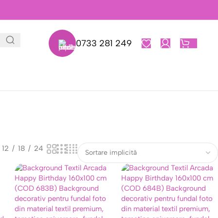
0733 281 249
0,00
L
12
18
24