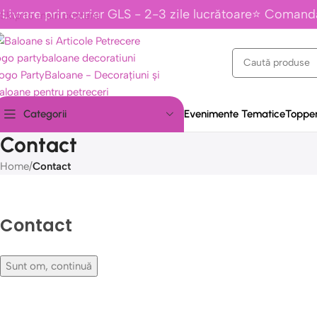
Livrare prin curier GLS - 2-3 zile lucrătoare⭐ Comand
Skip to main content
Evenimente Tematice
Topper
Categorii
Contact
Home
/
Contact
Contact
Sunt om, continuă