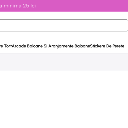
a minima 25 lei
e Tort
Arcade Baloane Si Aranjamente Baloane
Stickere De Perete