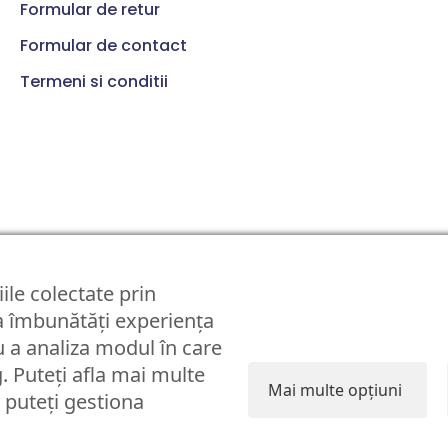
Formular de retur
Formular de contact
Termeni si conditii
© Partybaloane.ro - Toate drepturile rezervate. ™
ile colectate prin
 a îmbunătăți experiența
 a analiza modul în care
g. Puteți afla mai multe
Mai multe opțiuni
i puteți gestiona