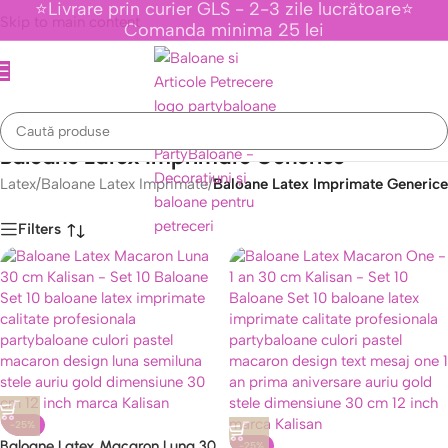
⭐Livrare prin curier GLS - 2-3 zile lucrătoare⭐
Skip to main content
Comanda minima 25 lei
Baloane Latex Imprimate Generice
Latex
/
Baloane Latex Imprimate
/
Baloane Latex Imprimate Generice
Filters
Caută
-25%
Baloane Latex Macaron Luna 30
-25%