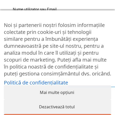
Nume utilizator sau Email
Noi și partenerii noștri folosim informațiile
Parola
colectate prin cookie-uri și tehnologii
similare pentru a îmbunătăți experiența
dumneavoastră pe site-ul nostru, pentru a
Remember Me
analiza modul în care îl utilizați și pentru
scopuri de marketing. Puteți afla mai multe
Logare
în politica noastră de confidențialitate și
puteți gestiona consimțământul dvs. oricând.
Lost your password?
Politică de confidențialitate
© Partybaloane.ro - Toate drepturile rezervate. ™
Mai multe opțiuni
Dezactivează totul