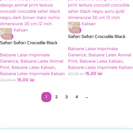
-25%
Safari Safari Crocodile Black
-25%
Safari Safari Crocodile Black
Gold Kalisan 30 cm – Set 10
Baloane Latex Imprimate
Darck Brown Kalisan 30 cm –
Baloane
Baloane Latex Imprimate
Generice
,
Baloane Latex Animal
Set 10 Baloane
Generice
,
Baloane Latex Animal
Print
,
Baloane Latex Kalisan
,
Print
,
Baloane Latex Kalisan
,
Baloane Latex Imprimate Kalisan
Baloane Latex Imprimate Kalisan
15,00
lei
20,00
lei
15,00
lei
20,00
lei
1
2
3
4
→