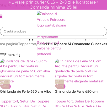
⭐Livrare prin curier GLS - 2-3 zile lucrătoare⭐
Skip to main content
Comanda minima 25 lei
Seturi De Toppere Si Ornamente Cupcakes
ima pagină
/
Topper tort
/
Seturi De Toppere Si Ornamente Cupcakes
Filters
Caută
-25%
-25%
Ghirlanda de Perle 650 cm Alba
Ghirlanda de Perle 650 cm
pentru Decoratiuni
Argintie pentru Decoratiuni
Topper tort
,
Seturi De Toppere
Topper tort
,
Seturi De Toppere
3D Cu Flori Si Bile
,
Seturi De
3D Cu Flori Si Bile
,
Seturi De