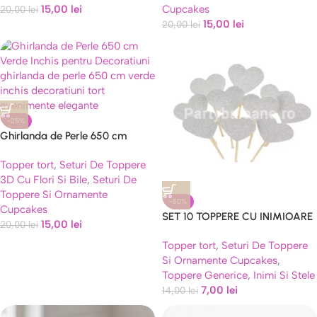
15,00
lei
Cupcakes
20,00
lei
15,00
lei
20,00
lei
-25%
Ghirlanda de Perle 650 cm
Verde Inchis pentru Decoratiuni
Topper tort
,
Seturi De Toppere
3D Cu Flori Si Bile
,
Seturi De
Toppere Si Ornamente
-50%
Cupcakes
SET 10 TOPPERE CU INIMIOARE
15,00
lei
20,00
lei
– ARGINTII GLITTER
Topper tort
,
Seturi De Toppere
Si Ornamente Cupcakes
,
Toppere Generice, Inimi Si Stele
7,00
lei
14,00
lei