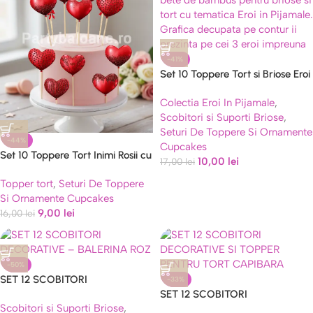
-41%
Set 10 Toppere Tort si Briose Eroi
in Pijamale
Colectia Eroi In Pijamale
,
Scobitori si Suporti Briose
,
Seturi De Toppere Si Ornamente
-44%
Cupcakes
Set 10 Toppere Tort Inimi Rosii cu
10,00
lei
17,00
lei
Sclipici (Modele Variate)
Topper tort
,
Seturi De Toppere
Si Ornamente Cupcakes
9,00
lei
16,00
lei
-50%
SET 12 SCOBITORI
-33%
DECORATIVE – BALERINA ROZ
SET 12 SCOBITORI
Scobitori si Suporti Briose
,
DECORATIVE SI TOPPER