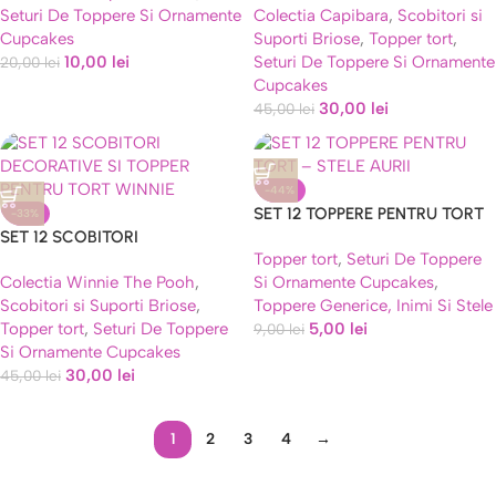
Seturi De Toppere Si Ornamente
Colectia Capibara
,
Scobitori si
PENTRU TORT CAPIBARA
Cupcakes
Suporti Briose
,
Topper tort
,
10,00
lei
Seturi De Toppere Si Ornamente
20,00
lei
Cupcakes
30,00
lei
45,00
lei
-44%
SET 12 TOPPERE PENTRU TORT
-33%
SET 12 SCOBITORI
– STELE AURII
Topper tort
,
Seturi De Toppere
DECORATIVE SI TOPPER
Colectia Winnie The Pooh
,
Si Ornamente Cupcakes
,
PENTRU TORT WINNIE
Scobitori si Suporti Briose
,
Toppere Generice, Inimi Si Stele
Topper tort
,
Seturi De Toppere
5,00
lei
9,00
lei
Si Ornamente Cupcakes
30,00
lei
45,00
lei
1
2
3
4
→