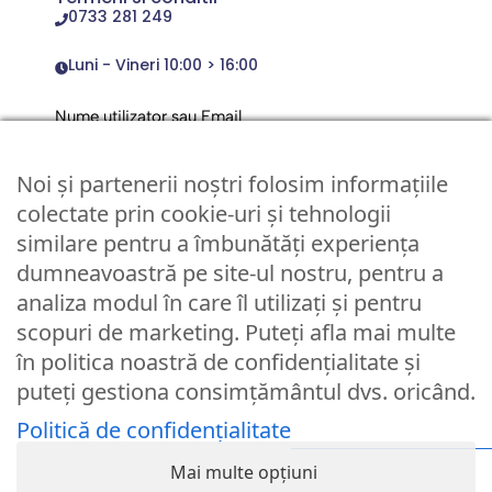
0733 281 249
Luni - Vineri 10:00 > 16:00
Nume utilizator sau Email
Noi și partenerii noștri folosim informațiile
Parola
colectate prin cookie-uri și tehnologii
similare pentru a îmbunătăți experiența
dumneavoastră pe site-ul nostru, pentru a
Remember Me
analiza modul în care îl utilizați și pentru
scopuri de marketing. Puteți afla mai multe
Logare
în politica noastră de confidențialitate și
puteți gestiona consimțământul dvs. oricând.
Lost your password?
Politică de confidențialitate
© Partybaloane.ro - Toate drepturile rezervate. ™
Mai multe opțiuni