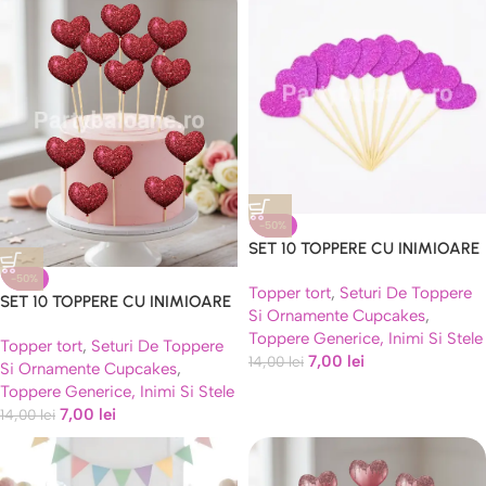
-50%
SET 10 TOPPERE CU INIMIOARE
– ROZ GLITTER
-50%
Topper tort
,
Seturi De Toppere
SET 10 TOPPERE CU INIMIOARE
Si Ornamente Cupcakes
,
– ROSII GLITTER
Toppere Generice, Inimi Si Stele
Topper tort
,
Seturi De Toppere
7,00
lei
14,00
lei
Si Ornamente Cupcakes
,
Toppere Generice, Inimi Si Stele
7,00
lei
14,00
lei