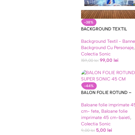
-38%
BACKGROUND TEXTIL
PENTRU ARANJAMENT
Background Textil - Banne
ARCADA SUPER SONIC –
Background Cu Personaje
,
COD 229B
Colectia Sonic
99,00
lei
159,00
lei
-44%
BALON FOLIE ROTUND –
SUPER SONIC 45 CM
Baloane folie imprimate 4
cm- fete
,
Baloane folie
imprimate 45 cm-baieti
,
Colectia Sonic
5,00
lei
9,00
lei