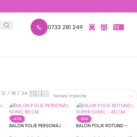
0733 281 249
0,00
L
12
18
24
-47%
-33%
BALON FOLIE PERSONAJ
BALON FOLIE ROTUND –
SONIC 80 CM
SUPER SONIC – 45 CM