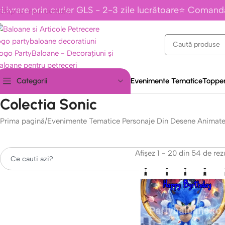
Livrare prin curier GLS - 2-3 zile lucrătoare⭐ Comand
Skip to main content
Evenimente Tematice
Topper
Categorii
Colectia Sonic
Prima pagină
/
Evenimente Tematice Personaje Din Desene Animat
Afișez 1 - 20 din 54 de rez
Caută