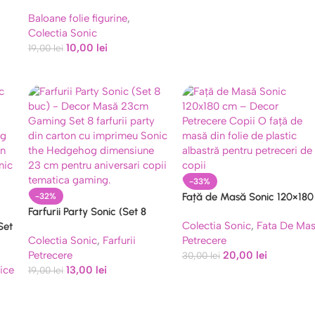
Cm
Baloane folie figurine
,
Colectia Sonic
10,00
lei
19,00
lei
-33%
Față de Masă Sonic 120×180
-32%
Farfurii Party Sonic (Set 8
cm – Decor Petrecere Copii
Colectia Sonic
,
Fata De Ma
Set
buc) – Decor Masă 23cm
Colectia Sonic
,
Farfurii
Petrecere
e
Gaming
Petrecere
20,00
lei
30,00
lei
ice
13,00
lei
19,00
lei