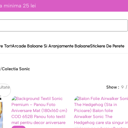
a minima 25 lei
e Tort
Arcade Baloane Si Aranjamente Baloane
Stickere De Perete
e
/
Colectia Sonic
ultate
Show
9