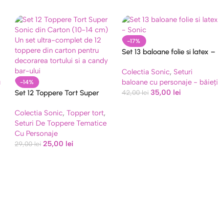
-17%
Set 13 baloane folie si latex –
Sonic
Colectia Sonic
,
Seturi
u
baloane cu personaje - băieți
-14%
35,00
lei
Set 12 Toppere Tort Super
42,00
lei
Sonic din Carton
Colectia Sonic
,
Topper tort
,
Seturi De Toppere Tematice
Cu Personaje
25,00
lei
29,00
lei