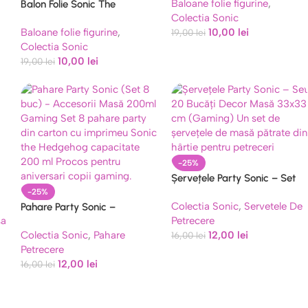
Baloane folie figurine
,
Balon Folie Sonic The
Colectia Sonic
Hedgehog in Actiune 69 Cm
Baloane folie figurine
,
10,00
lei
19,00
lei
Colectia Sonic
10,00
lei
19,00
lei
-25%
Șervețele Party Sonic – Set
20 Bucăți Decor Masă 33×33
-25%
Colectia Sonic
,
Servetele De
Pahare Party Sonic –
cm (Gaming)
sa
Petrecere
Accesorii Masă 200ml
Colectia Sonic
,
Pahare
12,00
lei
Gaming
16,00
lei
Petrecere
12,00
lei
16,00
lei