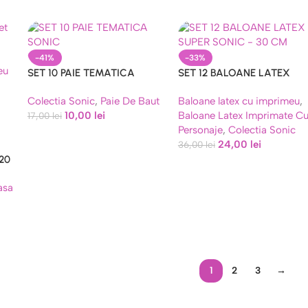
-41%
-33%
SET 10 PAIE TEMATICA
SET 12 BALOANE LATEX
SONIC
SUPER SONIC – 30 CM
Colectia Sonic
,
Paie De Baut
Baloane latex cu imprimeu
,
10,00
lei
Baloane Latex Imprimate C
17,00
lei
Personaje
,
Colectia Sonic
24,00
lei
36,00
lei
 20
cm
asa
1
2
3
→