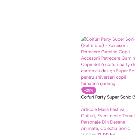
-25%
Coifuri Party Super Sonic (
6 buc) – Accesorii Petrecer
Articole Masa Festiva
,
Gaming Copii
Coifuri
,
Evenimente Temat
Personaje Din Desene
Animate
,
Colectia Sonic
12,00
lei
16,00
lei