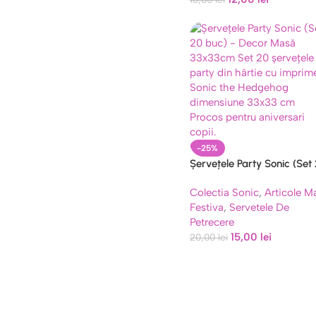
-25%
Șervețele Party Sonic (Set
buc) – Decor Masă 33x33
Colectia Sonic
,
Articole M
Festiva
,
Servetele De
Petrecere
15,00
lei
20,00
lei