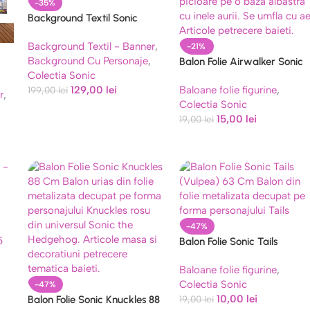
-35%
Background Textil Sonic
Premium – Panou Foto
Background Textil - Banner
,
Aniversare Mat (180×160 cm)
-21%
Background Cu Personaje
,
COD 652B
Balon Folie Airwalker Sonic
Colectia Sonic
The Hedgehog (Sta in
129,00
lei
Baloane folie figurine
,
199,00
lei
Picioare)
r
,
Colectia Sonic
15,00
lei
19,00
lei
-47%
5
Balon Folie Sonic Tails
(Vulpea) 63 Cm
Baloane folie figurine
,
Colectia Sonic
-47%
10,00
lei
Balon Folie Sonic Knuckles 88
19,00
lei