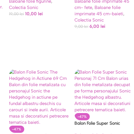
Baloane folie figurine
,
Baloane folie imprimate 45
Colectia Sonic
cm- fete
,
Baloane folie
10,00
lei
imprimate 45 cm-baieti
,
19,00
lei
Colectia Sonic
6,00
lei
9,00
lei
-47%
Balon Folie Super Sonic
Personaj 71 Cm
-47%