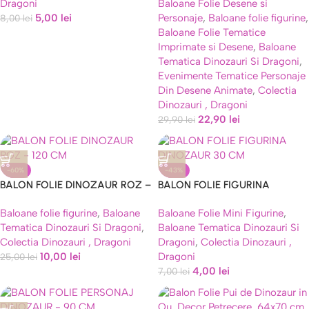
Dragoni
Baloane Folie Desene si
Up
5,00
lei
Personaje
,
Baloane folie figurine
,
8,00
lei
Baloane Folie Tematice
Imprimate si Desene
,
Baloane
Tematica Dinozauri Si Dragoni
,
Evenimente Tematice Personaje
Din Desene Animate
,
Colectia
Dinozauri , Dragoni
22,90
lei
29,90
lei
-60%
-43%
BALON FOLIE DINOZAUR ROZ –
BALON FOLIE FIGURINA
120 CM
DINOZAUR 30 CM
Baloane folie figurine
,
Baloane
Baloane Folie Mini Figurine
,
Tematica Dinozauri Si Dragoni
,
Baloane Tematica Dinozauri Si
Colectia Dinozauri , Dragoni
Dragoni
,
Colectia Dinozauri ,
10,00
lei
Dragoni
25,00
lei
4,00
lei
7,00
lei