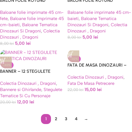
BALON FOLIE ROTUND
BALON FOLIE ROTUND
DINOZAUR MODEL 3 – 45 CM
DINOZAURI 45 CM – MODEL 2
Baloane folie imprimate 45 cm-
Baloane folie imprimate 45 cm-
fete
,
Baloane folie imprimate 45
baieti
,
Baloane Tematica
cm-baieti
,
Baloane Tematica
Dinozauri Si Dragoni
,
Colectia
Dinozauri Si Dragoni
,
Colectia
Dinozauri , Dragoni
Dinozauri , Dragoni
5,00
lei
8,00
lei
5,00
lei
8,00
lei
-32%
FATA DE MASA DINOZAURI –
-40%
BANNER – 12 STEGULETE
180×108 CM
Colectia Dinozauri , Dragoni
,
TEMATICA DINOZAURI
Colectia Dinozauri , Dragoni
,
Fata De Masa Petrecere
Bannere si Ghirlande
,
Stegulete
15,00
lei
22,00
lei
Tematice Si Cu Personaje
12,00
lei
20,00
lei
1
2
3
4
→