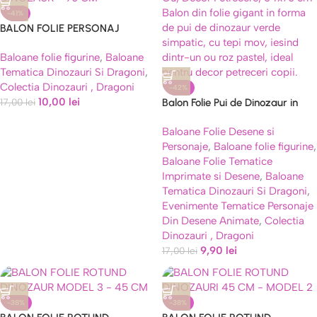
-41%
BALON FOLIE PERSONAJ
DINOZAUR – 90 CM
Baloane folie figurine
,
Baloane
Tematica Dinozauri Si Dragoni
,
Colectia Dinozauri , Dragoni
-42%
10,00
lei
17,00
lei
Balon Folie Pui de Dinozaur in
Ou, Decor Petrecere, 64×70 cm
Baloane Folie Desene si
Personaje
,
Baloane folie figurine
,
Baloane Folie Tematice
Imprimate si Desene
,
Baloane
Tematica Dinozauri Si Dragoni
,
Evenimente Tematice Personaje
Din Desene Animate
,
Colectia
Dinozauri , Dragoni
9,90
lei
17,00
lei
-38%
-38%