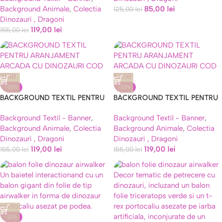
Background Animale
,
Colectia
85,00
lei
125,00
lei
Dinozauri , Dragoni
119,00
lei
155,00
lei
-23%
-23%
BACKGROUND TEXTIL PENTRU
BACKGROUND TEXTIL PENTRU
ARANJAMENT ARCADA CU
ARANJAMENT ARCADA CU
Background Textil - Banner
,
Background Textil - Banner
,
DINOZAURI COD 318B
DINOZAURI COD 525B
Background Animale
,
Colectia
Background Animale
,
Colectia
Dinozauri , Dragoni
Dinozauri , Dragoni
119,00
lei
119,00
lei
155,00
lei
155,00
lei
-23%