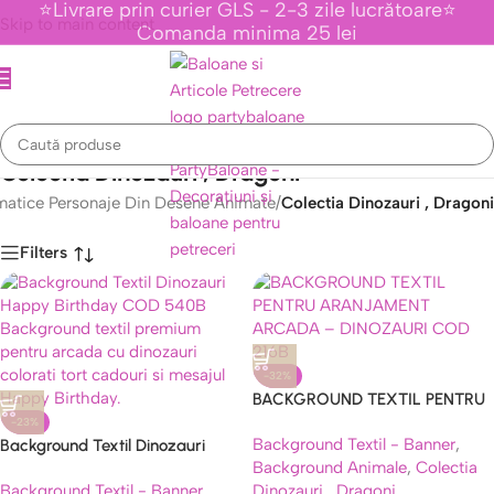
⭐Livrare prin curier GLS - 2-3 zile lucrătoare⭐
Skip to main content
Comanda minima 25 lei
Colectia Dinozauri , Dragoni
atice Personaje Din Desene Animate
/
Colectia Dinozauri , Dragoni
Filters
Caută
-32%
BACKGROUND TEXTIL PENTRU
ARANJAMENT ARCADA –
-23%
Background Textil - Banner
,
Background Textil Dinozauri
DINOZAURI COD 216B
Background Animale
,
Colectia
Happy Birthday COD 540B
Background Textil - Banner
,
Dinozauri , Dragoni