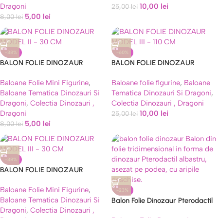
Dragoni
10,00
lei
25,00
lei
5,00
lei
8,00
lei
-38%
-60%
BALON FOLIE DINOZAUR
BALON FOLIE DINOZAUR
MODEL II – 30 CM
MODEL III – 110 CM
Baloane Folie Mini Figurine
,
Baloane folie figurine
,
Baloane
Baloane Tematica Dinozauri Si
Tematica Dinozauri Si Dragoni
,
Dragoni
,
Colectia Dinozauri ,
Colectia Dinozauri , Dragoni
Dragoni
10,00
lei
25,00
lei
5,00
lei
8,00
lei
-38%
BALON FOLIE DINOZAUR
MODEL III – 30 CM
Baloane Folie Mini Figurine
,
-23%
Baloane Tematica Dinozauri Si
Balon Folie Dinozaur Pterodactil
Dragoni
,
Colectia Dinozauri ,
Albastru 3D 80×66 cm, Stand-