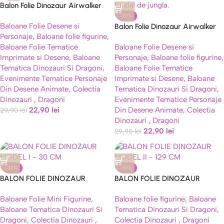
Balon Folie Dinozaur Airwalker
Portocaliu 72×60 cm, Stand-Up
-23%
Baloane Folie Desene si
Balon Folie Dinozaur Airwalker
Personaje
,
Baloane folie figurine
,
Triceratops Verde 92×57 cm
Baloane Folie Tematice
Baloane Folie Desene si
Imprimate si Desene
,
Baloane
Personaje
,
Baloane folie figurine
,
Tematica Dinozauri Si Dragoni
,
Baloane Folie Tematice
Evenimente Tematice Personaje
Imprimate si Desene
,
Baloane
Din Desene Animate
,
Colectia
Tematica Dinozauri Si Dragoni
,
Dinozauri , Dragoni
Evenimente Tematice Personaje
22,90
lei
Din Desene Animate
,
Colectia
29,90
lei
Dinozauri , Dragoni
22,90
lei
29,90
lei
-38%
-60%
BALON FOLIE DINOZAUR
BALON FOLIE DINOZAUR
MODEL I – 30 CM
MODEL II – 129 CM
Baloane Folie Mini Figurine
,
Baloane folie figurine
,
Baloane
Baloane Tematica Dinozauri Si
Tematica Dinozauri Si Dragoni
,
Dragoni
,
Colectia Dinozauri ,
Colectia Dinozauri , Dragoni