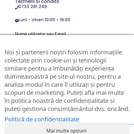
Termeni si conditii
0733 281 249
Luni - Vineri 10:00 > 16:00
Nume utilizator sau Email
Noi și partenerii noștri folosim informațiile
Parola
colectate prin cookie-uri și tehnologii
similare pentru a îmbunătăți experiența
dumneavoastră pe site-ul nostru, pentru a
Remember Me
analiza modul în care îl utilizați și pentru
scopuri de marketing. Puteți afla mai multe
Logare
în politica noastră de confidențialitate și
puteți gestiona consimțământul dvs. oricând.
Lost your password?
Politică de confidențialitate
© Partybaloane.ro - Toate drepturile rezervate. ™
Mai multe opțiuni