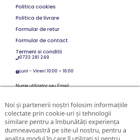
Politica cookies
Politica de livrare
Formular de retur
Formular de contact
Termeni si conditii
0733 281 249
Luni - Vineri 10:00 > 16:00
Nume utilizator sau Email
Noi și partenerii noștri folosim informațiile
Parola
colectate prin cookie-uri și tehnologii
similare pentru a îmbunătăți experiența
dumneavoastră pe site-ul nostru, pentru a
Remember Me
analiza modul în care îl utilizați și pentru