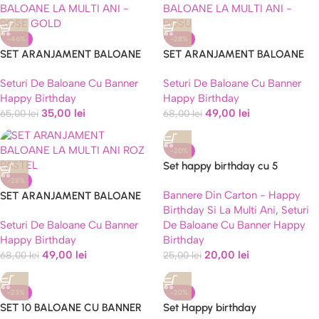
-46%
-28%
SET ARANJAMENT BALOANE
SET ARANJAMENT BALOANE
LA MULTI ANI – ROSE GOLD
LA MULTI ANI – ROSU
Seturi De Baloane Cu Banner
Seturi De Baloane Cu Banner
Happy Birthday
Happy Birthday
35,00
lei
49,00
lei
65,00
lei
68,00
lei
-20%
Set happy birthday cu 5
baloane cu confetti
-28%
Bannere Din Carton - Happy
SET ARANJAMENT BALOANE
Birthday Si La Multi Ani
,
Seturi
LA MULTI ANI ROZ PASTEL
Seturi De Baloane Cu Banner
De Baloane Cu Banner Happy
Happy Birthday
Birthday
49,00
lei
20,00
lei
68,00
lei
25,00
lei
-23%
-20%
SET 10 BALOANE CU BANNER
Set Happy birthday