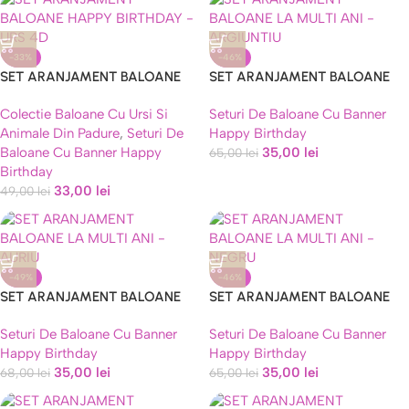
-33%
-46%
SET ARANJAMENT BALOANE
SET ARANJAMENT BALOANE
HAPPY BIRTHDAY – URS 4D
LA MULTI ANI –
Colectie Baloane Cu Ursi Si
Seturi De Baloane Cu Banner
ARGIUNTIU,ROZ,NEGRU
Animale Din Padure
,
Seturi De
Happy Birthday
Baloane Cu Banner Happy
35,00
lei
65,00
lei
Birthday
33,00
lei
49,00
lei
-49%
-46%
SET ARANJAMENT BALOANE
SET ARANJAMENT BALOANE
LA MULTI ANI – AURIU,ALB
LA MULTI ANI –
Seturi De Baloane Cu Banner
Seturi De Baloane Cu Banner
NEGRU,ARGINTIU,AURIU
Happy Birthday
Happy Birthday
35,00
lei
35,00
lei
68,00
lei
65,00
lei