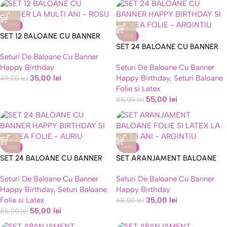
-29%
SET 12 BALOANE CU BANNER
-35%
LA MULTI ANI – ROSU
SET 24 BALOANE CU BANNER
Seturi De Baloane Cu Banner
HAPPY BIRTHDAY SI PERDEA
Happy Birthday
Seturi De Baloane Cu Banner
FOLIE – ARGINTIU
35,00
lei
Happy Birthday
,
Seturi Baloane
49,00
lei
Folie si Latex
55,00
lei
85,00
lei
-35%
-49%
SET 24 BALOANE CU BANNER
SET ARANJAMENT BALOANE
HAPPY BIRTHDAY SI PERDEA
FOLIE SI LATEX LA MULTI ANI –
Seturi De Baloane Cu Banner
Seturi De Baloane Cu Banner
FOLIE – AURIU
ARGINTIU
Happy Birthday
,
Seturi Baloane
Happy Birthday
Folie si Latex
35,00
lei
68,00
lei
55,00
lei
85,00
lei