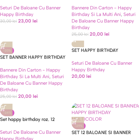
HAPPY BIRTHDAY
Seturi De Baloane Cu Banner
Bannere Din Carton - Happy
Happy Birthday
Birthday Si La Multi Ani
,
Seturi
23,00
lei
De Baloane Cu Banner Happy
30,00
lei
Birthday
20,00
lei
25,00
lei
SET HAPPY BIRTHDAY
-20%
SET BANNER HAPPY BIRTHDAY
Seturi De Baloane Cu Banner
NEGRU CU BALOANE AURII
Happy Birthday
Bannere Din Carton - Happy
20,00
lei
Birthday Si La Multi Ani
,
Seturi
De Baloane Cu Banner Happy
Birthday
20,00
lei
25,00
lei
-24%
Set happy birthday roz, 12
baloane si banner
-29%
Seturi De Baloane Cu Banner
SET 12 BALOANE SI BANNER
Happy Birthday
HAPPY BIRTHDAY MULTICOLOR