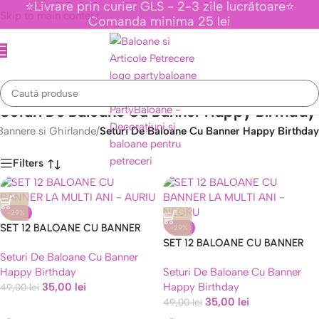
⭐Livrare prin curier GLS - 2-3 zile lucrătoare⭐
Skip to main content
Comanda minima 25 lei
Seturi De Baloane Cu Banner Happy Birthday
Bannere si Ghirlande
/
Seturi De Baloane Cu Banner Happy Birthday
Filters
-29%
Caută
SET 12 BALOANE CU BANNER
-29%
LA MULTI ANI – AURIU
SET 12 BALOANE CU BANNER
Seturi De Baloane Cu Banner
LA MULTI ANI – NEGRU
Happy Birthday
Seturi De Baloane Cu Banner
35,00
lei
Happy Birthday
49,00
lei
35,00
lei
49,00
lei