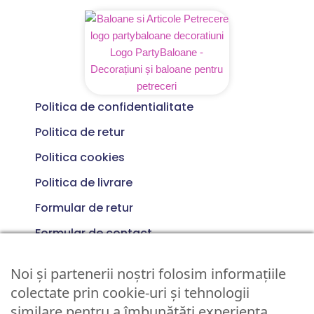
Politica de confidentialitate
Politica de retur
Politica cookies
Politica de livrare
Formular de retur
Formular de contact
Termeni si conditii
0733 281 249
Noi și partenerii noștri folosim informațiile
colectate prin cookie-uri și tehnologii
Luni - Vineri 10:00 > 16:00
similare pentru a îmbunătăți experiența