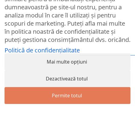
dumneavoastră pe site-ul nostru, pentru a
Nume utilizator sau Email
analiza modul în care îl utilizați și pentru
scopuri de marketing. Puteți afla mai multe
în politica noastră de confidențialitate și
Parola
puteți gestiona consimțământul dvs. oricând.
Politică de confidențialitate
Remember Me
Mai multe opțiuni
Logare
Dezactivează totul
Lost your password?
Permite totul
© Partybaloane.ro - Toate drepturile rezervate. ™
Menu
Wishlist
Contul meu
Cart