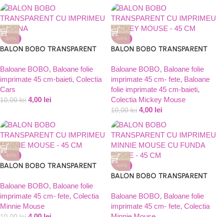
-60%
-60%
BALON BOBO TRANSPARENT
BALON BOBO TRANSPARENT
CU IMPRIMEU MASINA , CARS
CU IMPRIMEU MICKEY MOUSE
– 45 CM
Baloane BOBO
,
Baloane folie
– 45 CM
Baloane BOBO
,
Baloane folie
imprimate 45 cm-baieti
,
Colectia
imprimate 45 cm- fete
,
Baloane
Cars
folie imprimate 45 cm-baieti
,
4,00
lei
Colectia Mickey Mouse
10,00
lei
4,00
lei
10,00
lei
-60%
BALON BOBO TRANSPARENT
-60%
CU IMPRIMEU MINNIE MOUSE –
BALON BOBO TRANSPARENT
45 CM
Baloane BOBO
,
Baloane folie
CU IMPRIMEU MINNIE MOUSE
imprimate 45 cm- fete
,
Colectia
CU FUNDA ROSIE – 45 CM
Baloane BOBO
,
Baloane folie
Minnie Mouse
imprimate 45 cm- fete
,
Colectia
4,00
lei
Minnie Mouse
10,00
lei