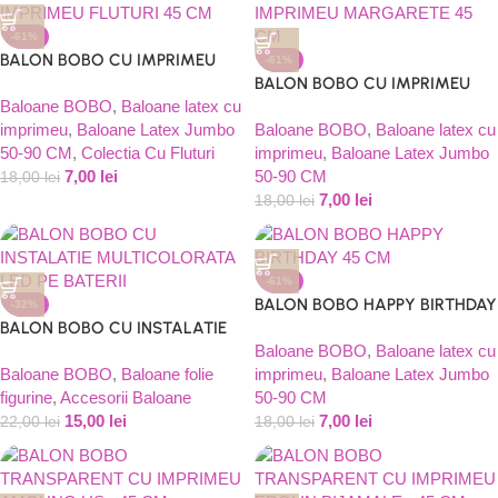
-61%
BALON BOBO CU IMPRIMEU
-61%
FLUTURI 45 CM
BALON BOBO CU IMPRIMEU
Baloane BOBO
,
Baloane latex cu
MARGARETE 45 CM
imprimeu
,
Baloane Latex Jumbo
Baloane BOBO
,
Baloane latex cu
50-90 CM
,
Colectia Cu Fluturi
imprimeu
,
Baloane Latex Jumbo
7,00
lei
50-90 CM
18,00
lei
7,00
lei
18,00
lei
-61%
BALON BOBO HAPPY BIRTHDAY
-32%
BALON BOBO CU INSTALATIE
45 CM
MULTICOLORATA LED PE
Baloane BOBO
,
Baloane latex cu
BATERII
Baloane BOBO
,
Baloane folie
imprimeu
,
Baloane Latex Jumbo
figurine
,
Accesorii Baloane
50-90 CM
15,00
lei
7,00
lei
22,00
lei
18,00
lei