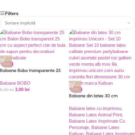
Filters
-40%
Baloane Bobo transparente 25
cm
Baloane BOBO
3,00
lei
5,00
lei
-25%
Baloane din latex 30 cm
imprimeu Unicorn – Set 10
Baloane
Baloane latex cu imprimeu
,
Baloane Latex Animal Print
,
Baloane Latex Imprimate Cu
Personaje
,
Baloane Latex
Kalisan
,
Baloane Latex Imprimate