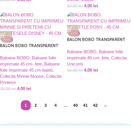
4,00
lei
10,00
lei
-60%
BALON BOBO TRANSPARENT
-60%
BALON BOBO TRANSPARENT
CU IMPRIMEU MY LITTLE PONY
CU IMPRIMEU MINNIE SI
– 45 CM
Baloane BOBO
,
Baloane folie
PRIETENII CU PRINTESELE
Baloane BOBO
,
Baloane folie
imprimate 45 cm- fete
,
Colectia
DISNEY – 45 CM
imprimate 45 cm- fete
,
Baloane
Unicorni
folie imprimate 45 cm-baieti
,
4,00
lei
10,00
lei
Colectia Minnie Mouse
,
Colectia
Printese
4,00
lei
10,00
lei
1
2
3
4
…
40
41
42
→