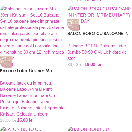
-51%
BALON BOBO CU BALOANE IN
INTERIOR IMRIMEU HAPPY
BIRTHDAY,FRANJURI – BLEU
Baloane BOBO
,
Baloane Latex
Jumbo 50-90 CM
,
Lichidare de
stoc
19,00
lei
39,00
lei
-25%
Baloane Latex Unicorn Mix
30cm Kalisan – Set 10 Baloane
Baloane latex cu imprimeu
,
Baloane Latex Animal Print
,
Baloane Latex Imprimate Cu
Personaje
,
Baloane Latex
Kalisan
,
Baloane Latex Imprimate
Kalisan
,
Colectia Unicorni
15,00
lei
20,00
lei