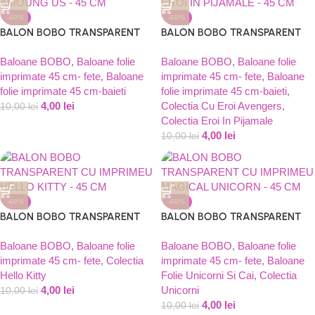
-60%
-60%
BALON BOBO TRANSPARENT
BALON BOBO TRANSPARENT
CU IMPRIMEU AMONG US – 45
CU IMPRIMEU EROI IN
CM
Baloane BOBO
,
Baloane folie
PIJAMALE – 45 CM
Baloane BOBO
,
Baloane folie
imprimate 45 cm- fete
,
Baloane
imprimate 45 cm- fete
,
Baloane
folie imprimate 45 cm-baieti
folie imprimate 45 cm-baieti
,
4,00
lei
Colectia Cu Eroi Avengers
,
10,00
lei
Colectia Eroi In Pijamale
4,00
lei
10,00
lei
-60%
-60%
BALON BOBO TRANSPARENT
BALON BOBO TRANSPARENT
CU IMPRIMEU HELLO KITTY –
CU IMPRIMEU MAGICAL
45 CM
Baloane BOBO
,
Baloane folie
UNICORN – 45 CM
Baloane BOBO
,
Baloane folie
imprimate 45 cm- fete
,
Colectia
imprimate 45 cm- fete
,
Baloane
Hello Kitty
Folie Unicorni Si Cai
,
Colectia
4,00
lei
Unicorni
10,00
lei
4,00
lei
10,00
lei