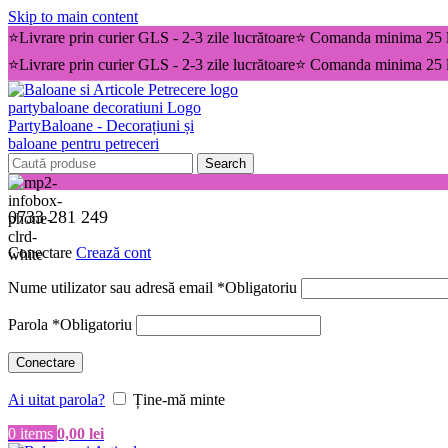
Skip to main content
⭐Livrare prin curier GLS - 2-3 zile lucrătoare⭐ Comanda minima 25 l
⭐Livrare prin curier GLS - 2-3 zile lucrătoare⭐ Comanda minima 25 l
Search
0733 281 249
Conectare
Crează cont
Nume utilizator sau adresă email
*
Obligatoriu
Parola
*
Obligatoriu
Conectare
Ai uitat parola?
Ține-mă minte
0
items
0,00
lei