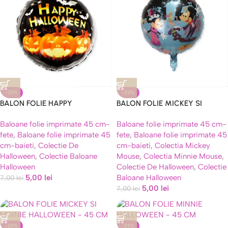
-29%
-29%
BALON FOLIE HAPPY
BALON FOLIE MICKEY SI
HALLOWEEN – 45 CM
MINNIE HALLOWEEN – 45 CM
Baloane folie imprimate 45 cm-
Baloane folie imprimate 45 cm-
fete
,
Baloane folie imprimate 45
fete
,
Baloane folie imprimate 45
cm-baieti
,
Colectie De
cm-baieti
,
Colectia Mickey
Halloween
,
Colectie Baloane
Mouse
,
Colectia Minnie Mouse
,
Halloween
Colectie De Halloween
,
Colectie
5,00
lei
Baloane Halloween
7,00
lei
5,00
lei
7,00
lei
-29%
-29%