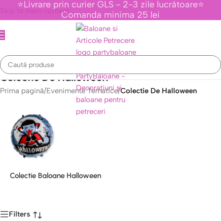
⭐Livrare prin curier GLS - 2-3 zile lucrătoare⭐
Skip to main content
Comanda minima 25 lei
Colectie De Halloween
Prima pagină
/
Evenimente Tematice
/
Colectie De Halloween
Colectie Baloane Halloween
Filters