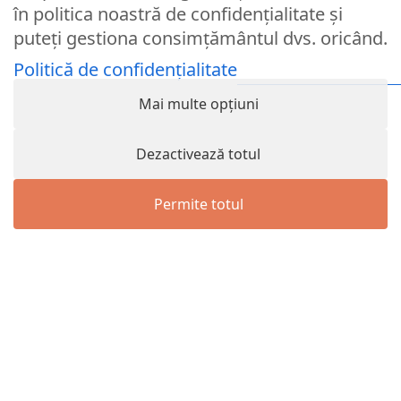
în politica noastră de confidențialitate și
puteți gestiona consimțământul dvs. oricând.
Parola
Politică de confidențialitate
Mai multe opțiuni
Remember Me
Logare
Dezactivează totul
Lost your password?
Permite totul
© Partybaloane.ro - Toate drepturile rezervate. ™
Menu
Wishlist
Cart
Contul meu