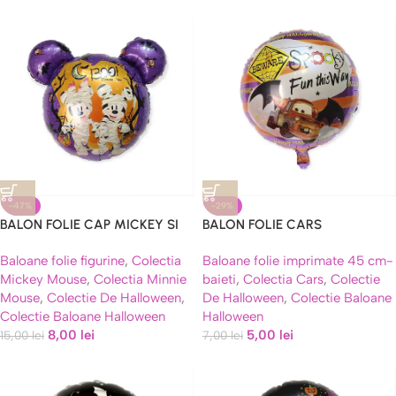
Caută
-47%
-29%
BALON FOLIE CAP MICKEY SI
BALON FOLIE CARS
MINNIE HALLOWEEN -68 CM
HALLOWEEN – 45 CM
Baloane folie figurine
,
Colectia
Baloane folie imprimate 45 cm-
Mickey Mouse
,
Colectia Minnie
baieti
,
Colectia Cars
,
Colectie
Mouse
,
Colectie De Halloween
,
De Halloween
,
Colectie Baloane
Colectie Baloane Halloween
Halloween
8,00
lei
5,00
lei
15,00
lei
7,00
lei