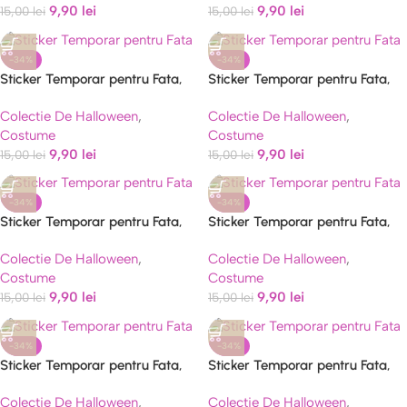
9,90
lei
9,90
lei
15,00
lei
15,00
lei
-34%
-34%
Sticker Temporar pentru Fata,
Sticker Temporar pentru Fata,
pentru Machiaj, Face Art,
pentru Machiaj, Face Art,
Colectie De Halloween
,
Colectie De Halloween
,
Halloween, Teatru, Model Girafa
Halloween, Teatru, Model
Costume
Costume
Leopard
9,90
lei
9,90
lei
15,00
lei
15,00
lei
-34%
-34%
Sticker Temporar pentru Fata,
Sticker Temporar pentru Fata,
pentru Machiaj, Face Art,
pentru Machiaj, Face Art,
Colectie De Halloween
,
Colectie De Halloween
,
Halloween, Teatru, Model Leu
Halloween, Teatru, Model Pisica,
Costume
Costume
Mov
9,90
lei
9,90
lei
15,00
lei
15,00
lei
-34%
-34%
Sticker Temporar pentru Fata,
Sticker Temporar pentru Fata,
pentru Machiaj, Face Art,
pentru Machiaj, Face Art,
Colectie De Halloween
,
Colectie De Halloween
,
Halloween, Teatru, Model Tigru,
Halloween, Teatru, Model