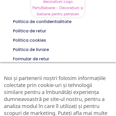
Politica de confidentialitate
Politica de retur
Politica cookies
Politica de livrare
Formular de retur
Formular de contact
Noi și partenerii noștri folosim informațiile
Termeni si conditii
0733 281 249
colectate prin cookie-uri și tehnologii
similare pentru a îmbunătăți experiența
Luni - Vineri 10:00 > 16:00
dumneavoastră pe site-ul nostru, pentru a
analiza modul în care îl utilizați și pentru
Nume utilizator sau Email
scopuri de marketing. Puteți afla mai multe