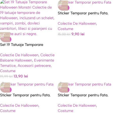
-34%
Sticker Temporar pentru Fata,
pentru Machiaj, Face Art,
Colectie De Halloween
,
Halloween, Teatru, Model
Costume
Caprioara
9,90
lei
15,00
lei
-30%
Set 19 Tatuaje Temporare
Halloween, Monstri si Paianjeni
Colectie De Halloween
,
Colectie
Aurii
Baloane Halloween
,
Evenimente
Tematice
,
Accesorii petrecere
,
Costume
13,90
lei
19,99
lei
-34%
-34%
Sticker Temporar pentru Fata,
Sticker Temporar pentru Fata,
pentru Machiaj, Face Art,
pentru Machiaj, Face Art,
Colectie De Halloween
,
Colectie De Halloween
,
Halloween, Teatru, Model cu
Halloween, Teatru, Model Fluture
Costume
Costume
Inimioare