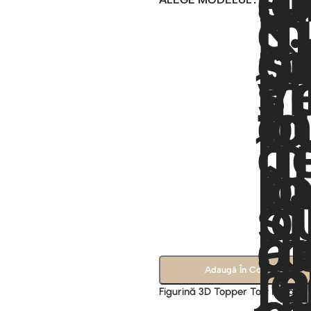
Adaugă În Coș
Figurină 3D Topper Tort Hello
Kitty – Silicon Moale Necasant,