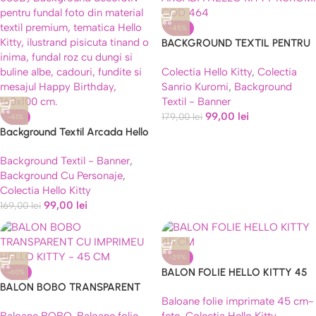
-45%
BACKGROUND TEXTIL PENTRU
ARANJAMENT ARCADA HELLO
Colectia Hello Kitty
,
Colectia
KITTY KUROMI COD 464
Sanrio Kuromi
,
Background
Textil - Banner
99,00
lei
179,00
lei
-41%
Background Textil Arcada Hello
Kitty 160×100 cm (COD 686B)
Background Textil - Banner
,
Background Cu Personaje
,
Colectia Hello Kitty
99,00
lei
169,00
lei
-29%
BALON FOLIE HELLO KITTY 45
-60%
BALON BOBO TRANSPARENT
CM
Baloane folie imprimate 45 cm-
CU IMPRIMEU HELLO KITTY –