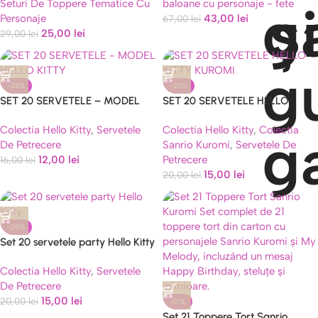
Seturi De Toppere Tematice Cu
baloane cu personaje - fete
Personaje
43,00
lei
67,00
lei
25,00
lei
29,00
lei
-25%
-25%
SET 20 SERVETELE – MODEL
SET 20 SERVETELE HELLO
HELLO KITTY
KITTY KUROMI
Colectia Hello Kitty
,
Servetele
Colectia Hello Kitty
,
Colectia
De Petrecere
Sanrio Kuromi
,
Servetele De
12,00
lei
Petrecere
16,00
lei
15,00
lei
20,00
lei
-25%
Set 20 servetele party Hello Kitty
Colectia Hello Kitty
,
Servetele
De Petrecere
15,00
lei
20,00
lei
-17%
Set 21 Toppere Tort Sanrio