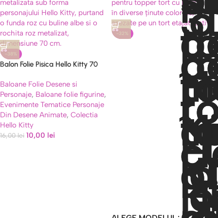
-32%
-38%
Balon Folie Pisica Hello Kitty 70
cm, Figurina Gigant
Baloane Folie Desene si
Personaje
,
Baloane folie figurine
,
Evenimente Tematice Personaje
Din Desene Animate
,
Colectia
Hello Kitty
10,00
lei
16,00
lei
ALEGE MODELUL