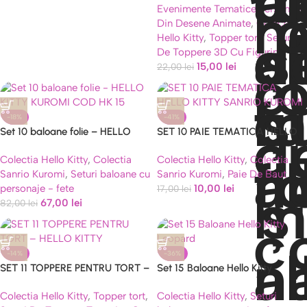
Evenimente Tematice Personaje
5.5 cm
Din Desene Animate
,
Colectia
Hello Kitty
,
Topper tort
,
Seturi
De Toppere 3D Cu Figurine
15,00
lei
22,00
lei
-18%
-41%
Set 10 baloane folie – HELLO
SET 10 PAIE TEMATICA HELLO
KITTY KUROMI COD HK 15
KITTY SANRIO KUROMI
Colectia Hello Kitty
,
Colectia
Colectia Hello Kitty
,
Colectia
Sanrio Kuromi
,
Seturi baloane cu
Sanrio Kuromi
,
Paie De Baut
personaje - fete
10,00
lei
17,00
lei
67,00
lei
82,00
lei
-14%
-36%
SET 11 TOPPERE PENTRU TORT –
Set 15 Baloane Hello Kitty
HELLO KITTY
Leopard, Bej si Maro (Folie si
Colectia Hello Kitty
,
Topper tort
,
Colectia Hello Kitty
,
Seturi
Latex)