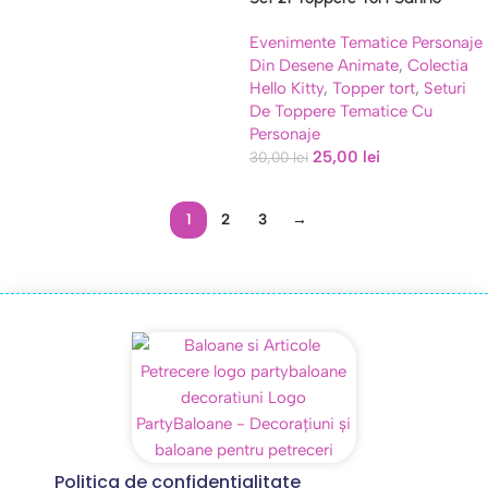
Kuromi & My Melody, Carton
Evenimente Tematice Personaje
Din Desene Animate
,
Colectia
Hello Kitty
,
Topper tort
,
Seturi
De Toppere Tematice Cu
Personaje
25,00
lei
30,00
lei
1
2
3
→
Politica de confidentialitate