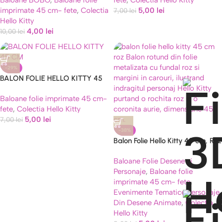
Baloane BOBO
,
Baloane folie
fete
,
Colectia Hello Kitty
45 CM
imprimate 45 cm- fete
,
Colectia
5,00
lei
7,00
lei
Hello Kitty
4,00
lei
10,00
lei
-29%
BALON FOLIE HELLO KITTY 45
CM
Baloane folie imprimate 45 cm-
fete
,
Colectia Hello Kitty
5,00
lei
7,00
lei
-38%
Balon Folie Hello Kitty 45 cm, Roz
cu Coronita
Baloane Folie Desene si
Personaje
,
Baloane folie
imprimate 45 cm- fete
,
Evenimente Tematice Personaje
Din Desene Animate
,
Colectia
Hello Kitty