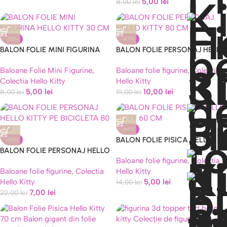
5,00
lei
8,00
lei
-38%
-47%
BALON FOLIE MINI FIGURINA
BALON FOLIE PERSONAJ HELLO
HELLO KITTY 30 CM
KITTY 80 CM
Baloane Folie Mini Figurine
,
Baloane folie figurine
,
Colectia
Colectia Hello Kitty
Hello Kitty
5,00
lei
10,00
lei
8,00
lei
19,00
lei
-64%
BALON FOLIE PISICA HELLO
-68%
BALON FOLIE PERSONAJ HELLO
KITTY 60 CM
Baloane folie figurine
,
Colectia
KITTY PE BICICLETA 80 CM
Baloane folie figurine
,
Colectia
Hello Kitty
Hello Kitty
5,00
lei
14,00
lei
7,00
lei
22,00
lei