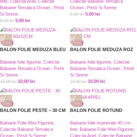
fete
,
Colectia Ariel
,
Colectie
Colectie Baloane Tematica
Baloane Tematica Ocean , Pesti
Ocean , Pesti Si Sirene
Si Sirene
5,00
lei
8,00
lei
5,00
lei
8,00
lei
-33%
-33%
BALON FOLIE MEDUZA BLEU
BALON FOLIE MEDUZA ROZ
60x52CM
60×52 CM
Baloane folie figurine
,
Colectie
Baloane folie figurine
,
Colectie
Baloane Tematica Ocean , Pesti
Baloane Tematica Ocean , Pesti
Si Sirene
Si Sirene
10,00
lei
10,00
lei
15,00
lei
15,00
lei
-38%
-43%
BALON FOLIE PESTE – 30 CM
BALON FOLIE ROTUND
SIRENA ARIEL
Baloane Folie Mini Figurine
,
Baloane folie imprimate 45 cm-
Colectie Baloane Tematica
fete
,
Baloane Folie Mini Figurine
,
Ocean , Pesti Si Sirene
Colectia Ariel
,
Colectie Baloane