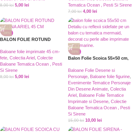
5,00
lei
Tematica Ocean , Pesti Si Sirene
8,00
lei
4,00
lei
7,00
lei
-38%
BALON FOLIE ROTUND
SIRENA ARIEL 45 CM
Baloane folie imprimate 45 cm-
-33%
fete
,
Colectia Ariel
,
Colectie
Balon Folie Scoica 55×50 cm,
Baloane Tematica Ocean , Pesti
Tematica Sirena si Ocean
Si Sirene
Baloane Folie Desene si
5,00
lei
Personaje
,
Baloane folie figurine
,
8,00
lei
Evenimente Tematice Personaje
Din Desene Animate
,
Colectia
Ariel
,
Baloane Folie Tematice
Imprimate si Desene
,
Colectie
Baloane Tematica Ocean , Pesti
Si Sirene
10,00
lei
15,00
lei