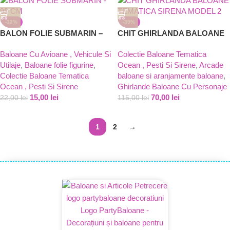
-32%
-39%
BALON FOLIE SUBMARIN –
CHIT GHIRLANDA BALOANE
98 CM
TEMATICA SIRENA MODEL 2
Baloane Cu Avioane , Vehicule Si
Colectie Baloane Tematica
Utilaje
,
Baloane folie figurine
,
Ocean , Pesti Si Sirene
,
Arcade
Colectie Baloane Tematica
baloane si aranjamente baloane
,
Ocean , Pesti Si Sirene
Ghirlande Baloane Cu Personaje
15,00
lei
70,00
lei
22,00
lei
115,00
lei
1
2
→