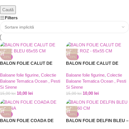
Caută
Filters
-33%
-33%
BALON FOLIE CALUT DE
BALON FOLIE CALUT DE
MARE BLEU 65×55 CM
MARE ROZ – 65×55 CM
Baloane folie figurine
,
Colectie
Baloane folie figurine
,
Colectie
Baloane Tematica Ocean , Pesti
Baloane Tematica Ocean , Pesti
Si Sirene
Si Sirene
10,00
lei
10,00
lei
15,00
lei
15,00
lei
-44%
-40%
BALON FOLIE COADA DE
BALON FOLIE DELFIN BLEU –
SIRENA 82 CM
118×60 CM