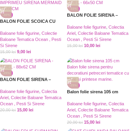
-33%
BALON FOLIE SIRENA –
-40%
BALON FOLIE SCOICA CU
ARIEL – 66×50 CM
Baloane folie figurine
,
Colectia
IMPRIMEU SIRENA MERMAID
Baloane folie figurine
,
Colectie
Ariel
,
Colectie Baloane Tematica
72x66CM
Baloane Tematica Ocean , Pesti
Ocean , Pesti Si Sirene
Si Sirene
10,00
lei
15,00
lei
9,00
lei
15,00
lei
-25%
BALON FOLIE SIRENA –
ARIEL – 88×62 CM
-25%
Baloane folie figurine
,
Colectia
Balon folie sirena 105 cm
Ariel
,
Colectie Baloane Tematica
Ocean , Pesti Si Sirene
Baloane folie figurine
,
Colectia
15,00
lei
Ariel
,
Colectie Baloane Tematica
20,00
lei
Ocean , Pesti Si Sirene
15,00
lei
20,00
lei