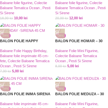
Baloane folie figurine
,
Colectie
Baloane folie figurine
,
Colectie
Baloane Tematica Ocean , Pesti
Baloane Tematica Ocean , Pesti
Si Sirene
Si Sirene
10,00
lei
12,00
lei
18,00
lei
20,00
lei
-29%
-38%
BALON FOLIE HAPPY
BALON FOLIE HOMAR – 30
BIRTHDAY -SIRENA 45 CM
CM
Baloane Folie Happy Birthday
,
Baloane Folie Mini Figurine
,
Baloane folie imprimate 45 cm-
Colectie Baloane Tematica
fete
,
Colectie Baloane Tematica
Ocean , Pesti Si Sirene
Ocean , Pesti Si Sirene
5,00
lei
8,00
lei
5,00
lei
7,00
lei
-38%
-38%
BALON FOLIE INIMA SIRENA
BALON FOLIE MEDUZA – 30
ARIEL 45 CM
CM
Baloane folie imprimate 45 cm-
Baloane Folie Mini Figurine
,