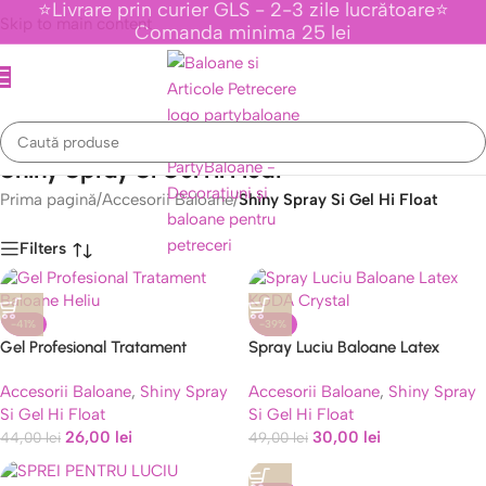
⭐Livrare prin curier GLS - 2-3 zile lucrătoare⭐
Skip to main content
Comanda minima 25 lei
Shiny Spray Si Gel Hi Float
Prima pagină
/
Accesorii Baloane
/
Shiny Spray Si Gel Hi Float
Filters
-41%
-39%
Caută
Gel Profesional Tratament
Spray Luciu Baloane Latex
Baloane Heliu, KODA Float 80g
KODA Crystal, Tratament Anti-
Accesorii Baloane
,
Shiny Spray
Accesorii Baloane
,
Shiny Spray
Oxidare 30 ml
Si Gel Hi Float
Si Gel Hi Float
26,00
lei
30,00
lei
44,00
lei
49,00
lei