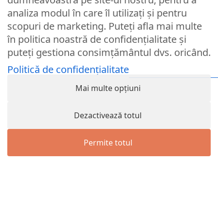
Formular de retur
analiza modul în care îl utilizați și pentru
scopuri de marketing. Puteți afla mai multe
Formular de contact
în politica noastră de confidențialitate și
Termeni si conditii
puteți gestiona consimțământul dvs. oricând.
0733 281 249
Politică de confidențialitate
Luni - Vineri 10:00 > 16:00
Mai multe opțiuni
Nume utilizator sau Email
Dezactivează totul
Parola
Permite totul
Menu
Wishlist
Cart
Contul meu
Remember Me
Logare
Lost your password?