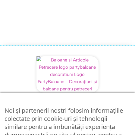
Politica de confidentialitate
Politica de retur
Noi și partenerii noștri folosim informațiile
colectate prin cookie-uri și tehnologii
Politica cookies
similare pentru a îmbunătăți experiența
Politica de livrare
dumneavoastră pe site-ul nostru, pentru a