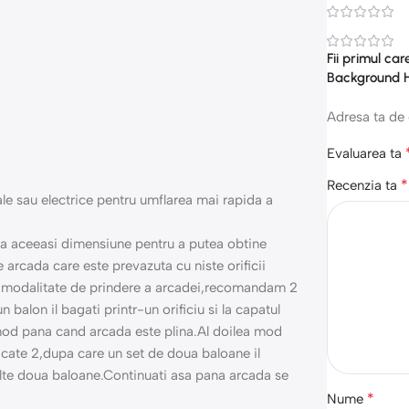
Fii primul ca
Background 
Adresa ta de 
Evaluarea ta
*
Recenzia ta
 sau electrice pentru umflarea mai rapida a
 la aceeasi dimensiune pentru a putea obtine
arcada care este prevazuta cu niste orificii
si modalitate de prindere a arcadei,recomandam 2
 balon il bagati printr-un orificiu si la capatul
t mod pana cand arcada este plina.Al doilea mod
2 cate 2,dupa care un set de doua baloane il
i alte doua baloane.Continuati asa pana arcada se
*
Nume