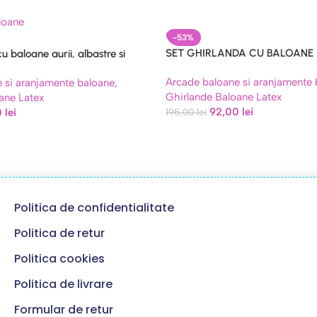
-53%
SET GHIRLANDA CU BALOANE
u baloane aurii, albastre si
AURII,KAKI,ALB,SAND WHITE
Arcade baloane si aranjamente
 si aranjamente baloane
,
Ghirlande Baloane Latex
ane Latex
92,00
lei
0
lei
195,00
lei
Politica de confidentialitate
Politica de retur
Politica cookies
Politica de livrare
Formular de retur