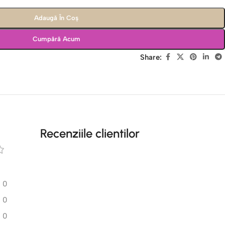
Adaugă În Coș
Cumpără Acum
Share:
Recenziile clientilor
0
0
0