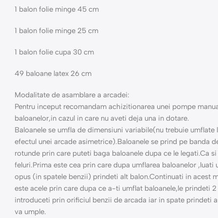
1 balon folie minge 45 cm
1 balon folie minge 25 cm
1 balon folie cupa 30 cm
49 baloane latex 26 cm
Modalitate de asamblare a arcadei:
Pentru inceput recomandam achizitionarea unei pompe manuale
baloanelor,in cazul in care nu aveti deja una in dotare.
Baloanele se umfla de dimensiuni variabile(nu trebuie umflate
efectul unei arcade asimetrice).Baloanele se prind pe banda de 
rotunde prin care puteti baga baloanele dupa ce le legati.Ca 
feluri.Prima este cea prin care dupa umflarea baloanelor ,luati un
opus (in spatele benzii) prindeti alt balon.Continuati in aces
este acele prin care dupa ce a-ti umflat baloanele,le prindeti 
introduceti prin orificiul benzii de arcada iar in spate prindet
va umple.