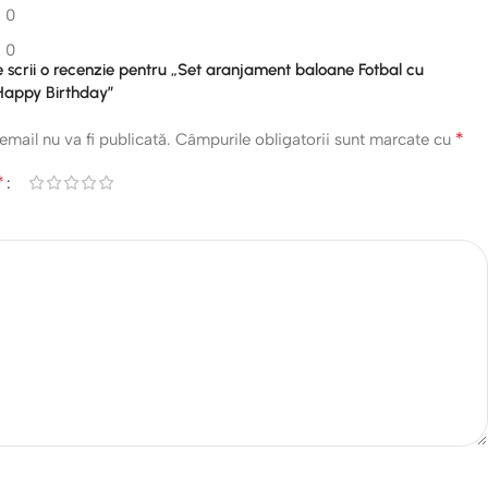
0
0
re scrii o recenzie pentru „Set aranjament baloane Fotbal cu
Happy Birthday”
*
email nu va fi publicată.
Câmpurile obligatorii sunt marcate cu
*