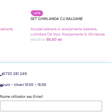
-67%
SET GHIRLANDA CU BALOANE
MULTICOLORATE , MACARONS – 123 PIESE
 baloane
,
Arcade baloane si aranjamente baloane
,
Lichidare De Stoc Aranjamente Si Ghirlande
55,00
lei
168,00
lei
0733 281 249
Luni - Vineri 10:00 > 16:00
Nume utilizator sau Email