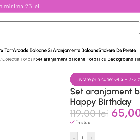
a minima 25 lei
e Tort
Arcade Baloane Si Aranjamente Baloane
Stickere De Perete
e
/
Colectia Fotbal
/
Set aranjament baloane Fotbal cu Background H
Livrare prin curier GLS - 2-3
Set aranjament b
Happy Birthday
65,0
119,00
lei
În stoc
-
+