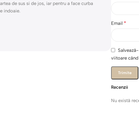
rtea de sus si de jos, iar pentru a face curba
se indoaie.
*
Email
Salvează-m
viitoare cân
Recenzii
Nu există re