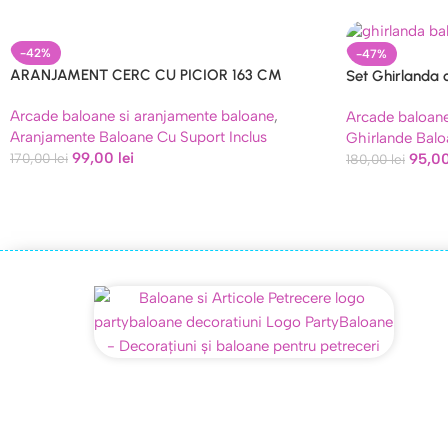
-42%
-47%
ARANJAMENT CERC CU PICIOR 163 CM
Set Ghirlanda c
turcoaz
Arcade baloane si aranjamente baloane
,
Arcade baloane
Aranjamente Baloane Cu Suport Inclus
Ghirlande Balo
99,00
lei
95,0
170,00
lei
180,00
lei