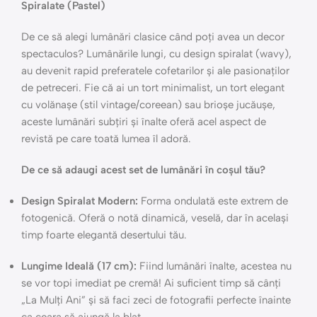
Spiralate (Pastel)
De ce să alegi lumânări clasice când poți avea un decor
spectaculos? Lumânările lungi, cu design spiralat (wavy),
au devenit rapid preferatele cofetarilor și ale pasionaților
de petreceri. Fie că ai un tort minimalist, un tort elegant
cu volănașe (stil vintage/coreean) sau brioșe jucăușe,
aceste lumânări subțiri și înalte oferă acel aspect de
revistă pe care toată lumea îl adoră.
De ce să adaugi acest set de lumânări în coșul tău?
Design Spiralat Modern:
Forma ondulată este extrem de
fotogenică. Oferă o notă dinamică, veselă, dar în același
timp foarte elegantă desertului tău.
Lungime Ideală (17 cm):
Fiind lumânări înalte, acestea nu
se vor topi imediat pe cremă! Ai suficient timp să cânți
„La Mulți Ani” și să faci zeci de fotografii perfecte înainte