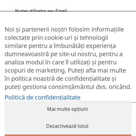
Nume utilizator sau Email
Noi și partenerii noștri folosim informațiile
Parola
colectate prin cookie-uri și tehnologii
similare pentru a îmbunătăți experiența
dumneavoastră pe site-ul nostru, pentru a
Remember Me
analiza modul în care îl utilizați și pentru
scopuri de marketing. Puteți afla mai multe
Logare
în politica noastră de confidențialitate și
puteți gestiona consimțământul dvs. oricând.
Lost your password?
Politică de confidențialitate
© Partybaloane.ro - Toate drepturile rezervate. ™
Mai multe opțiuni
Dezactivează totul