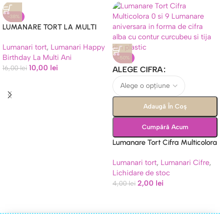
-38%
LUMANARE TORT LA MULTI
ANI – ROZ
Lumanari tort
,
Lumanari Happy
Birthday La Multi Ani
-50%
10,00
lei
16,00
lei
ALEGE CIFRA
Adaugă În Coș
Cumpără Acum
Lumanare Tort Cifra Multicolora
0 si 9
Lumanari tort
,
Lumanari Cifre
,
Lichidare de stoc
2,00
lei
4,00
lei