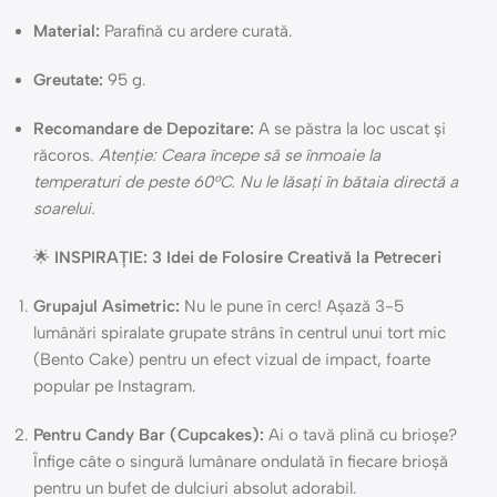
Material:
Parafină cu ardere curată.
Greutate:
95 g.
Recomandare de Depozitare:
A se păstra la loc uscat și
răcoros.
Atenție: Ceara începe să se înmoaie la
temperaturi de peste 60°C. Nu le lăsați în bătaia directă a
soarelui.
🌟
INSPIRAȚIE: 3 Idei de Folosire Creativă la Petreceri
Grupajul Asimetric:
Nu le pune în cerc! Așază 3-5
lumânări spiralate grupate strâns în centrul unui tort mic
(Bento Cake) pentru un efect vizual de impact, foarte
popular pe Instagram.
Pentru Candy Bar (Cupcakes):
Ai o tavă plină cu brioșe?
Înfige câte o singură lumânare ondulată în fiecare brioșă
pentru un bufet de dulciuri absolut adorabil.