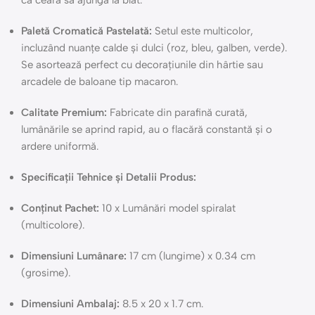
ca ceara să ajungă la blat.
Paletă Cromatică Pastelată:
Setul este multicolor,
incluzând nuanțe calde și dulci (roz, bleu, galben, verde).
Se asortează perfect cu decorațiunile din hârtie sau
arcadele de baloane tip macaron.
Calitate Premium:
Fabricate din parafină curată,
lumânările se aprind rapid, au o flacără constantă și o
ardere uniformă.
Specificații Tehnice și Detalii Produs:
Conținut Pachet:
10 x Lumânări model spiralat
(multicolore).
Dimensiuni Lumânare:
17 cm (lungime) x 0.34 cm
(grosime).
Dimensiuni Ambalaj:
8.5 x 20 x 1.7 cm.