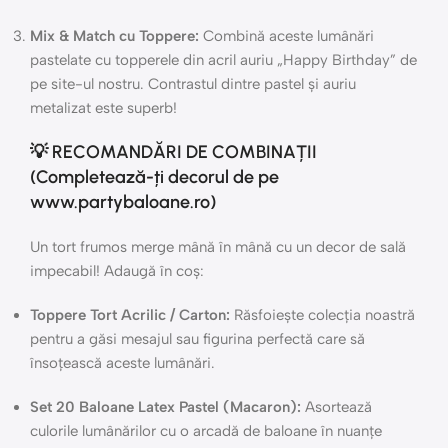
Mix & Match cu Toppere:
Combină aceste lumânări
pastelate cu topperele din acril auriu „Happy Birthday” de
pe site-ul nostru. Contrastul dintre pastel și auriu
metalizat este superb!
💡 RECOMANDĂRI DE COMBINAȚII
(Completează-ți decorul de pe
www.partybaloane.ro)
Un tort frumos merge mână în mână cu un decor de sală
impecabil! Adaugă în coș:
Toppere Tort Acrilic / Carton:
Răsfoiește colecția noastră
pentru a găsi mesajul sau figurina perfectă care să
însoțească aceste lumânări.
Set 20 Baloane Latex Pastel (Macaron):
Asortează
culorile lumânărilor cu o arcadă de baloane în nuanțe