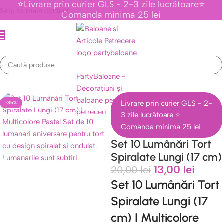
⭐Livrare prin curier GLS - 2-3 zile lucrătoare⭐
Skip to main content
Comanda minima 25 lei
Prima pagină
/
Lumanari tort
/
Lumanari Generice
Livrare prin curier GLS - 2-
-35%
3 zile lucrătoare ⭐
Comanda minima 25 lei
Set 10 Lumânări Tort
Spiralate Lungi (17 cm)
13,00
lei
20,00
lei
Set 10 Lumânări Tort
Spiralate Lungi (17
cm) | Multicolore