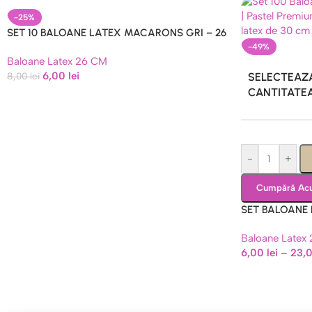
-25%
SET 10 BALOANE LATEX MACARONS GRI – 26
CM
-49%
Baloane Latex 26 CM
6,00
lei
8,00
lei
SELECTEAZ
CANTITATE
-
+
Cumpără Ac
SET BALOANE
CM
Baloane Latex
6,00
lei
–
23,