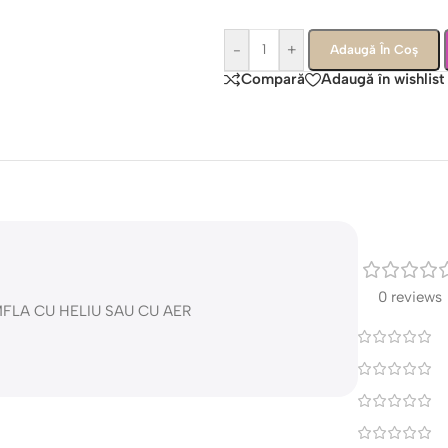
-
+
Adaugă În Coș
Compară
Adaugă în wishlist
0 reviews
FLA CU HELIU SAU CU AER