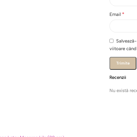
*
Email
Salvează-m
viitoare cân
Recenzii
Nu există re