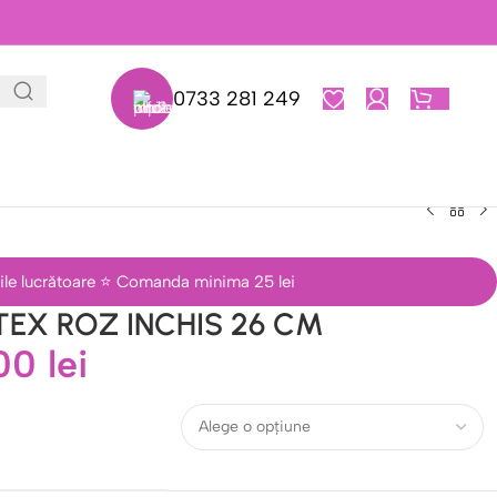
0733 281 249
0,00
L
 zile lucrătoare ⭐ Comanda minima 25 lei
TEX ROZ INCHIS 26 CM
,00
lei