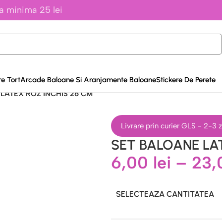
a minima 25 lei
e Tort
Arcade Baloane Si Aranjamente Baloane
Stickere De Perete
LATEX ROZ INCHIS 26 CM
Livrare prin curier GLS - 2-3
SET BALOANE LA
6,00
lei
–
23
SELECTEAZA CANTITATEA