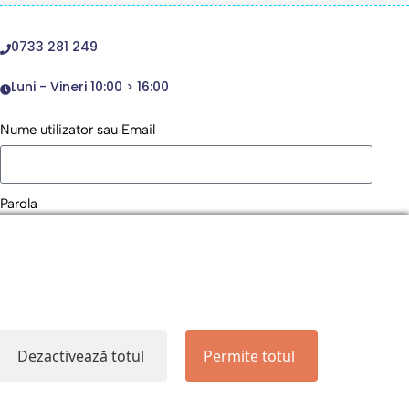
0733 281 249
Luni - Vineri 10:00 > 16:00
Nume utilizator sau Email
Parola
Remember Me
Logare
Dezactivează totul
Permite totul
Lost your password?