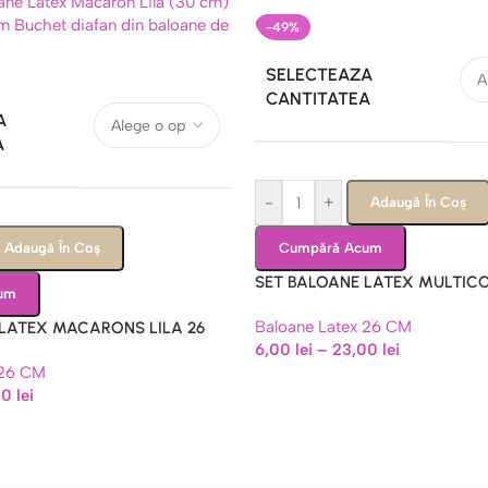
-49%
SELECTEAZA
CANTITATEA
A
A
-
+
Adaugă În Coș
Adaugă În Coș
Cumpără Acum
SET BALOANE LATEX MULTIC
um
CM
Baloane Latex 26 CM
 LATEX MACARONS LILA 26
6,00
lei
–
23,00
lei
 26 CM
00
lei