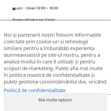
Luni - Vineri 10:00 > 16:00
Nume utilizator sau Email
Noi și partenerii noștri folosim informațiile
Parola
colectate prin cookie-uri și tehnologii
similare pentru a îmbunătăți experiența
dumneavoastră pe site-ul nostru, pentru a
Remember Me
analiza modul în care îl utilizați și pentru
scopuri de marketing. Puteți afla mai multe
Logare
în politica noastră de confidențialitate și
puteți gestiona consimțământul dvs. oricând.
Lost your password?
Politică de confidențialitate
© Partybaloane.ro - Toate drepturile rezervate. ™
Mai multe opțiuni