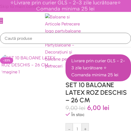
⭐Livrare prin curier GLS - 2-3 zile lucrătoare⭐
Skip to main content
Comanda minima 25 lei
Prima pagină
/
Baloane Latex
/
Baloane Latex 26 CM
Livrare prin curier GLS - 2-
-33%
3 zile lucrătoare ⭐
Comanda minima 25 lei
SET 10 BALOANE
LATEX ROZ DESCHIS
– 26 CM
6,00
lei
9,00
lei
În stoc
-
+