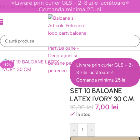
⭐Livrare prin curier GLS - 2-3 zile lucrătoare⭐
Skip to main content
Comanda minima 25 lei
Prima pagină
/
Baloane Latex
/
Baloane latex 30 cm
Livrare prin curier GLS - 2-
-30%
3 zile lucrătoare ⭐
Comanda minima 25 lei
SET 10 BALOANE
LATEX IVORY 30 CM
7,00
lei
10,00
lei
În stoc
-
+