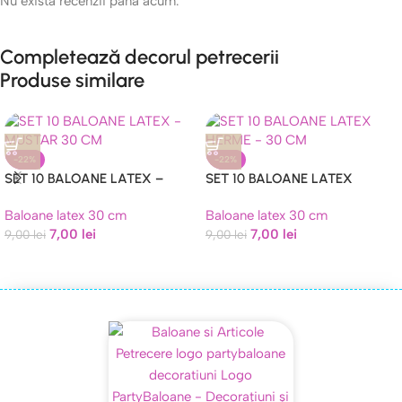
Nu există recenzii până acum.
Completează decorul petrecerii
Produse similare
-22%
-22%
SET 10 BALOANE LATEX –
SET 10 BALOANE LATEX
MUSTAR 30 CM
HERME – 30 CM
Baloane latex 30 cm
Baloane latex 30 cm
7,00
lei
7,00
lei
9,00
lei
9,00
lei