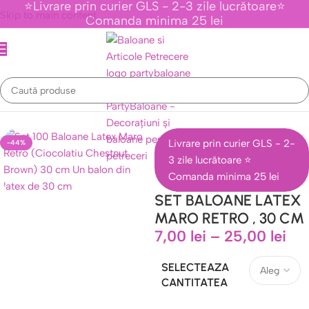
⭐Livrare prin curier GLS - 2-3 zile lucrătoare⭐
Skip to main content
Comanda minima 25 lei
Prima pagină
/
Baloane Latex
/
Baloane latex 30 cm
Livrare prin curier GLS - 2-
-44%
3 zile lucrătoare ⭐
Comanda minima 25 lei
SET BALOANE LATEX
MARO RETRO , 30 CM
7,00
lei
–
25,00
lei
SELECTEAZA
CANTITATEA