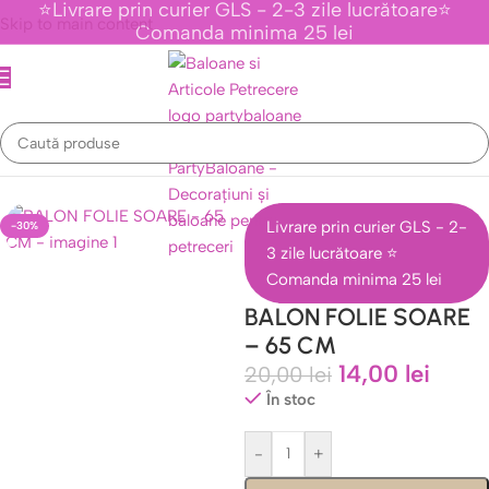
⭐Livrare prin curier GLS - 2-3 zile lucrătoare⭐
Skip to main content
Comanda minima 25 lei
e Imprimate si Desene
/
Baloane Folie Luna , Soare , Nori , Curcubee
Livrare prin curier GLS - 2-
-30%
3 zile lucrătoare ⭐
Comanda minima 25 lei
BALON FOLIE SOARE
– 65 CM
14,00
lei
20,00
lei
În stoc
-
+