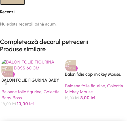
Recenzii
Nu există recenzii până acum.
Completează decorul petrecerii
Produse similare
-33%
Balon folie cap mickey Mouse,
-44%
BALON FOLIE FIGURINA BABY
60 cm
Baloane folie figurine
,
Colectia
BOSS 60 CM
Baloane folie figurine
,
Colectia
Mickey Mouse
Baby Boss
8,00
lei
12,00
lei
10,00
lei
18,00
lei