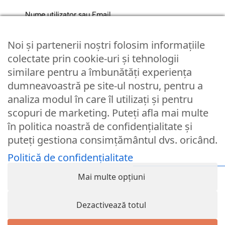
Nume utilizator sau Email
Noi și partenerii noștri folosim informațiile
Parola
colectate prin cookie-uri și tehnologii
similare pentru a îmbunătăți experiența
dumneavoastră pe site-ul nostru, pentru a
Remember Me
analiza modul în care îl utilizați și pentru
scopuri de marketing. Puteți afla mai multe
Logare
în politica noastră de confidențialitate și
puteți gestiona consimțământul dvs. oricând.
Lost your password?
Politică de confidențialitate
© Partybaloane.ro - Toate drepturile rezervate. ™
Mai multe opțiuni
Dezactivează totul