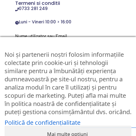
Termeni si conditii
0733 281 249
Luni - Vineri 10:00 > 16:00
Nume utilizator sau Email
Noi și partenerii noștri folosim informațiile
Parola
colectate prin cookie-uri și tehnologii
similare pentru a îmbunătăți experiența
dumneavoastră pe site-ul nostru, pentru a
Remember Me
analiza modul în care îl utilizați și pentru
scopuri de marketing. Puteți afla mai multe
Logare
în politica noastră de confidențialitate și
puteți gestiona consimțământul dvs. oricând.
Lost your password?
Politică de confidențialitate
© Partybaloane.ro - Toate drepturile rezervate. ™
Mai multe opțiuni