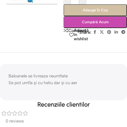
Adaugă În Coș
Cumpără Acum
Adaugă
Compară
Share:
în
wishlist
Baloanele se livreaza neumflate
Se pot umfla și cu heliu dar și cu aer
Recenziile clientilor
0 reviews