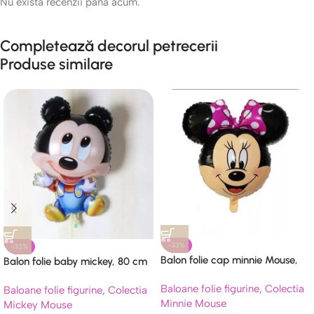
Nu există recenzii până acum.
Completează decorul petrecerii
Produse similare
-33%
-33%
Balon folie cap minnie Mouse,
Balon folie baby mickey, 80 cm
funda roz, 60 cm
Baloane folie figurine
,
Colectia
Baloane folie figurine
,
Colectia
Minnie Mouse
Mickey Mouse