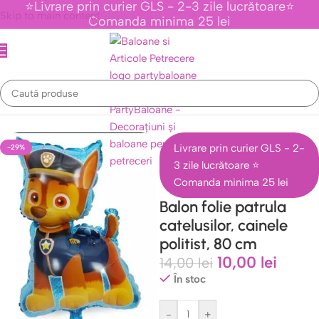
⭐Livrare prin curier GLS - 2-3 zile lucrătoare⭐
Skip to main content
Comanda minima 25 lei
ematice Personaje Din Desene Animate
/
Colectia Patrula Catelusilor
Livrare prin curier GLS - 2-
-29%
3 zile lucrătoare ⭐
Comanda minima 25 lei
Balon folie patrula
catelusilor, cainele
politist, 80 cm
10,00
lei
14,00
lei
În stoc
-
+