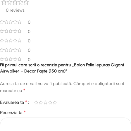
0 reviews
0
0
0
0
0
Fii primul care scrii o recenzie pentru „Balon Folie Iepuraș Gigant
Airwalker – Decor Paște (150 cm)”
Adresa ta de email nu va fi publicată.
Câmpurile obligatorii sunt
*
marcate cu
*
Evaluarea ta
*
Recenzia ta