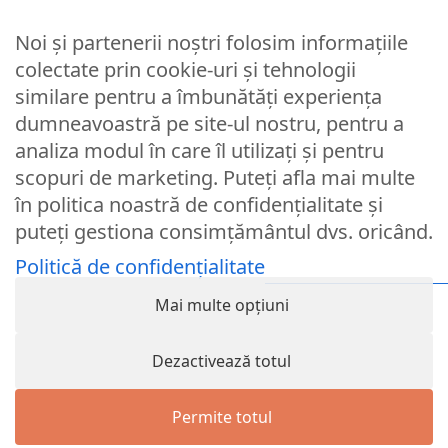
Noi și partenerii noștri folosim informațiile
Parola
colectate prin cookie-uri și tehnologii
similare pentru a îmbunătăți experiența
dumneavoastră pe site-ul nostru, pentru a
Remember Me
analiza modul în care îl utilizați și pentru
scopuri de marketing. Puteți afla mai multe
Logare
în politica noastră de confidențialitate și
puteți gestiona consimțământul dvs. oricând.
Lost your password?
Politică de confidențialitate
© Partybaloane.ro - Toate drepturile rezervate. ™
Mai multe opțiuni
Dezactivează totul
Permite totul