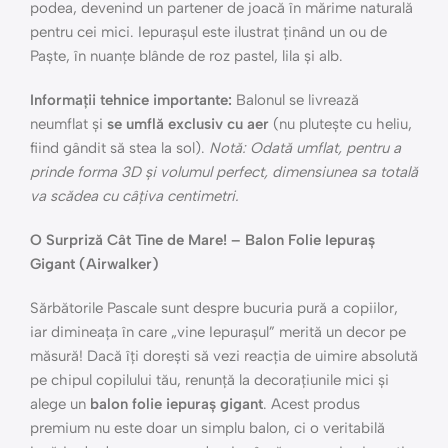
podea, devenind un partener de joacă în mărime naturală
pentru cei mici. Iepurașul este ilustrat ținând un ou de
Paște, în nuanțe blânde de roz pastel, lila și alb.
Informații tehnice importante:
Balonul se livrează
neumflat și
se umflă exclusiv cu aer
(nu plutește cu heliu,
fiind gândit să stea la sol).
Notă: Odată umflat, pentru a
prinde forma 3D și volumul perfect, dimensiunea sa totală
va scădea cu câțiva centimetri.
O Surpriză Cât Tine de Mare! – Balon Folie Iepuraș
Gigant (Airwalker)
Sărbătorile Pascale sunt despre bucuria pură a copiilor,
iar dimineața în care „vine Iepurașul” merită un decor pe
măsură! Dacă îți dorești să vezi reacția de uimire absolută
pe chipul copilului tău, renunță la decorațiunile mici și
alege un
balon folie iepuraș gigant
. Acest produs
premium nu este doar un simplu balon, ci o veritabilă