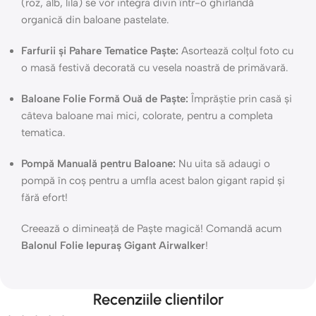
(roz, alb, lila) se vor integra divin într-o ghirlandă
organică din baloane pastelate.
Farfurii și Pahare Tematice Paște:
Asortează colțul foto cu
o masă festivă decorată cu vesela noastră de primăvară.
Baloane Folie Formă Ouă de Paște:
Împrăștie prin casă și
câteva baloane mai mici, colorate, pentru a completa
tematica.
Pompă Manuală pentru Baloane:
Nu uita să adaugi o
pompă în coș pentru a umfla acest balon gigant rapid și
fără efort!
Creează o dimineață de Paște magică! Comandă acum
Balonul Folie Iepuraș Gigant Airwalker
!
Recenziile clientilor