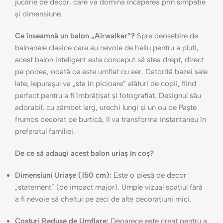
jucărie de decor, care va domina încăperea prin simpatie
și dimensiune.
Ce înseamnă un balon „Airwalker”?
Spre deosebire de
baloanele clasice care au nevoie de heliu pentru a pluti,
acest balon inteligent este conceput să stea drept, direct
pe podea, odată ce este umflat cu aer. Datorită bazei sale
late, iepurașul va „sta în picioare” alături de copii, fiind
perfect pentru a fi îmbrățișat și fotografiat. Designul său
adorabil, cu zâmbet larg, urechi lungi și un ou de Paște
frumos decorat pe burtică, îl va transforma instantaneu în
preferatul familiei.
De ce să adaugi acest balon uriaș în coș?
Dimensiuni Uriașe (150 cm):
Este o piesă de decor
„statement” (de impact major). Umple vizual spațiul fără
a fi nevoie să cheltui pe zeci de alte decorațiuni mici.
Costuri Reduse de Umflare:
Deoarece este creat pentru a