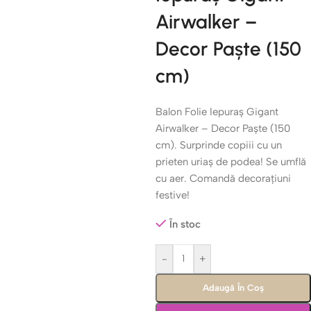
Airwalker –
Decor Paște (150
cm)
Balon Folie Iepuraș Gigant
Airwalker – Decor Paște (150
cm). Surprinde copiii cu un
prieten uriaș de podea! Se umflă
cu aer. Comandă decorațiuni
festive!
În stoc
-
+
Adaugă În Coș