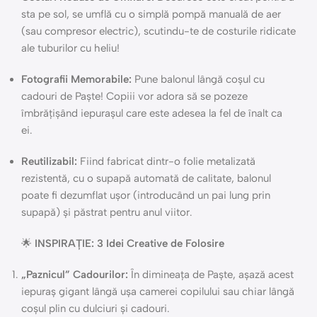
sta pe sol, se umflă cu o simplă pompă manuală de aer
(sau compresor electric), scutindu-te de costurile ridicate
ale tuburilor cu heliu!
Fotografii Memorabile:
Pune balonul lângă coșul cu
cadouri de Paște! Copiii vor adora să se pozeze
îmbrățișând iepurașul care este adesea la fel de înalt ca
ei.
Reutilizabil:
Fiind fabricat dintr-o folie metalizată
rezistentă, cu o supapă automată de calitate, balonul
poate fi dezumflat ușor (introducând un pai lung prin
supapă) și păstrat pentru anul viitor.
🌟
INSPIRAȚIE: 3 Idei Creative de Folosire
„Paznicul” Cadourilor:
În dimineața de Paște, așază acest
iepuraș gigant lângă ușa camerei copilului sau chiar lângă
coșul plin cu dulciuri și cadouri.