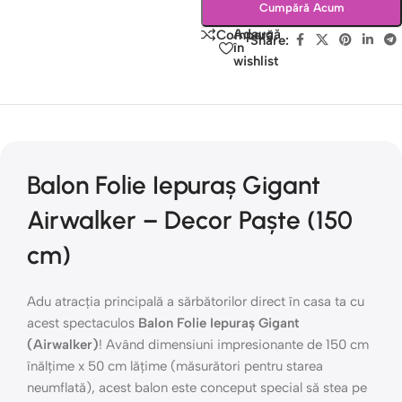
Cumpără Acum
Adaugă
Compară
Share:
în
wishlist
Balon Folie Iepuraș Gigant
Airwalker – Decor Paște (150
cm)
Adu atracția principală a sărbătorilor direct în casa ta cu
acest spectaculos
Balon Folie Iepuraș Gigant
(Airwalker)
! Având dimensiuni impresionante de 150 cm
înălțime x 50 cm lățime (măsurători pentru starea
neumflată), acest balon este conceput special să stea pe