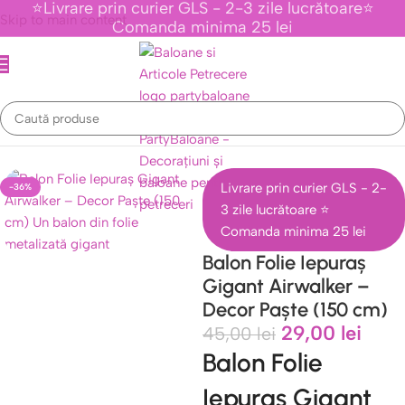
⭐Livrare prin curier GLS - 2-3 zile lucrătoare⭐
Skip to main content
Comanda minima 25 lei
ice Imprimate si Desene
/
Baloane Tematica Iepuri , Lebede Si Pisici
Livrare prin curier GLS - 2-
-36%
3 zile lucrătoare ⭐
Comanda minima 25 lei
Balon Folie Iepuraș
Gigant Airwalker –
Decor Paște (150 cm)
29,00
lei
45,00
lei
Balon Folie
Iepuraș Gigant