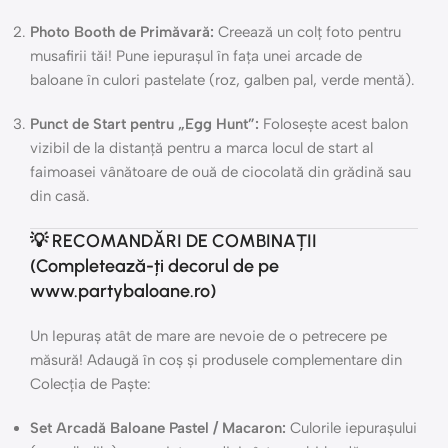
Photo Booth de Primăvară:
Creează un colț foto pentru
musafirii tăi! Pune iepurașul în fața unei arcade de
baloane în culori pastelate (roz, galben pal, verde mentă).
Punct de Start pentru „Egg Hunt”:
Folosește acest balon
vizibil de la distanță pentru a marca locul de start al
faimoasei vânătoare de ouă de ciocolată din grădină sau
din casă.
💡 RECOMANDĂRI DE COMBINAȚII
(Completează-ți decorul de pe
www.partybaloane.ro)
Un Iepuraș atât de mare are nevoie de o petrecere pe
măsură! Adaugă în coș și produsele complementare din
Colecția de Paște:
Set Arcadă Baloane Pastel / Macaron:
Culorile iepurașului