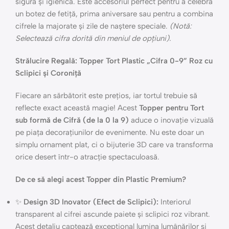
sigură și igienică. Este accesoriul perfect pentru a celebra
un botez de fetiță, prima aniversare sau pentru a combina
cifrele la majorate și zile de naștere speciale.
(Notă:
Selectează cifra dorită din meniul de opțiuni).
Strălucire Regală: Topper Tort Plastic „Cifra 0-9” Roz cu
Sclipici și Coroniță
Fiecare an sărbătorit este prețios, iar tortul trebuie să
reflecte exact această magie! Acest
Topper pentru Tort
sub formă de Cifră (de la 0 la 9)
aduce o inovație vizuală
pe piața decorațiunilor de evenimente. Nu este doar un
simplu ornament plat, ci o bijuterie 3D care va transforma
orice desert într-o atracție spectaculoasă.
De ce să alegi acest Topper din Plastic Premium?
✨
Design 3D Inovator (Efect de Sclipici):
Interiorul
transparent al cifrei ascunde paiete și sclipici roz vibrant.
Acest detaliu captează excepțional lumina lumânărilor și