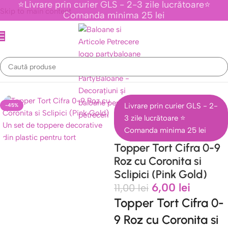
⭐Livrare prin curier GLS - 2-3 zile lucrătoare⭐
Skip to main content
Comanda minima 25 lei
Prima pagină
/
Topper tort
/
Toppere Cu Cifre
Livrare prin curier GLS - 2-
-45%
3 zile lucrătoare ⭐
Comanda minima 25 lei
Topper Tort Cifra 0-9
Roz cu Coronita si
Sclipici (Pink Gold)
6,00
lei
11,00
lei
Topper Tort Cifra 0-
9 Roz cu Coronita si