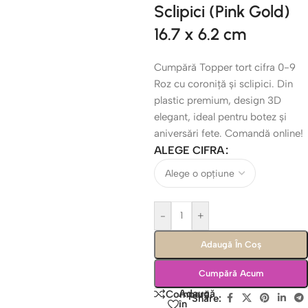
Sclipici (Pink Gold)
16.7 x 6.2 cm
Cumpără Topper tort cifra 0-9
Roz cu coroniță și sclipici. Din
plastic premium, design 3D
elegant, ideal pentru botez și
aniversări fete. Comandă online!
ALEGE CIFRA
-
+
Adaugă În Coș
Cumpără Acum
Adaugă
Compară
Share:
în