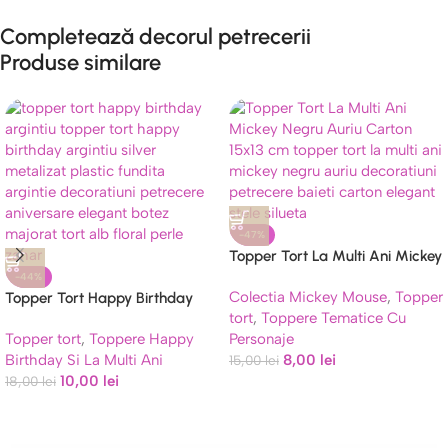
Completează decorul petrecerii
Produse similare
-47%
Topper Tort La Multi Ani Mickey
Negru Auriu Carton 15×13 cm
-44%
Colectia Mickey Mouse
,
Topper
Topper Tort Happy Birthday
tort
,
Toppere Tematice Cu
Argintiu Lucios cu Fundiță 18 cm
Topper tort
,
Toppere Happy
Personaje
Birthday Si La Multi Ani
8,00
lei
15,00
lei
10,00
lei
18,00
lei