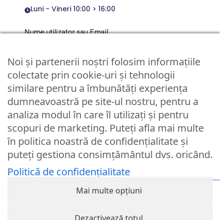
Luni - Vineri 10:00 > 16:00
Nume utilizator sau Email
Noi și partenerii noștri folosim informațiile
Parola
colectate prin cookie-uri și tehnologii
similare pentru a îmbunătăți experiența
dumneavoastră pe site-ul nostru, pentru a
Remember Me
analiza modul în care îl utilizați și pentru
scopuri de marketing. Puteți afla mai multe
Logare
în politica noastră de confidențialitate și
puteți gestiona consimțământul dvs. oricând.
Lost your password?
Politică de confidențialitate
© Partybaloane.ro - Toate drepturile rezervate. ™
Mai multe opțiuni
Dezactivează totul