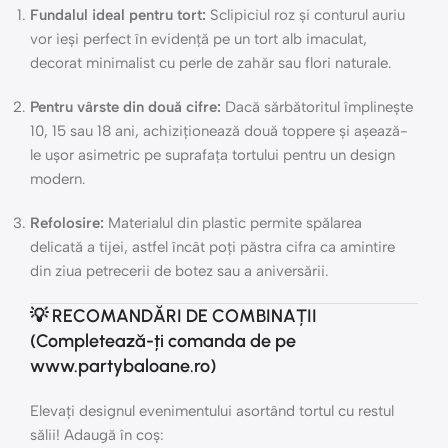
Fundalul ideal pentru tort:
Sclipiciul roz și conturul auriu
vor ieși perfect în evidență pe un tort alb imaculat,
decorat minimalist cu perle de zahăr sau flori naturale.
Pentru vârste din două cifre:
Dacă sărbătoritul împlinește
10, 15 sau 18 ani, achiziționează două toppere și așează-
le ușor asimetric pe suprafața tortului pentru un design
modern.
Refolosire:
Materialul din plastic permite spălarea
delicată a tijei, astfel încât poți păstra cifra ca amintire
din ziua petrecerii de botez sau a aniversării.
💡 RECOMANDĂRI DE COMBINAȚII
(Completează-ți comanda de pe
www.partybaloane.ro)
Elevați designul evenimentului asortând tortul cu restul
sălii! Adaugă în coș: