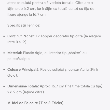
atent calculată pentru a fi vedeta tortului. Cifra are o
lățime de 6.2 cm, iar înălțimea totală cu tot cu tija de
fixare ajunge la 16.7 cm.
Specificații Tehnice:
Conținut Pachet:
1 x Topper decorativ tip cifră (la alegere
între 0 și 9).
Material:
Plastic rigid, cu interior tip „shaker” cu
paiete/sclipici.
Culoare Principală:
Roz cu sclipici și contur Auriu (Pink
Gold).
Dimensiune Totală:
Aprox. 16.7 cm (înălțime totală cu tijă)
x 6.2 cm (lățime cifră).
🌟
Idei de Folosire (Tips & Tricks)