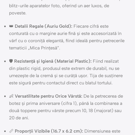
blitz-urile aparatelor foto, oferind un aer luxos, de
poveste.
👑
Detalii Regale (Auriu Gold):
Fiecare cifră este
conturată cu o margine aurie fină și este accesorizată în
vârf cu o coroniță elegantă, fiind ideală pentru petrecerile
tematicii „Mica Prințesă”.
🛡️
Rezistență și Igienă (Material Plastic):
Fiind realizat
din plastic rigid, produsul este extrem de durabil, nu se
umezește de la cremă și se curăță ușor. Tija de susținere
este sigură pentru contactul direct cu blatul tortului.
👶
Versatilitate pentru Orice Vârstă:
De la petrecerea de
botez și prima aniversare (cifra 1), până la combinarea a
două toppere pentru vârste precum 10, 18 (majorat) sau
20 de ani.
📏
Proporții Vizibile (16.7 x 6.2 cm):
Dimensiunea este