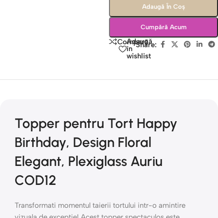
Adaugă În Coș
Cumpără Acum
Adaugă
Compară
Share:
în
wishlist
Topper pentru Tort Happy
Birthday, Design Floral
Elegant, Plexiglass Auriu
COD12
Transformati momentul taierii tortului intr-o amintire
vizuala de exceptie! Acest topper spectaculos este