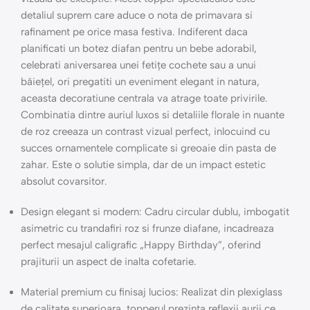
detaliul suprem care aduce o nota de primavara si
rafinament pe orice masa festiva. Indiferent daca
planificati un botez diafan pentru un bebe adorabil,
celebrati aniversarea unei fetițe cochete sau a unui
băiețel, ori pregatiti un eveniment elegant in natura,
aceasta decoratiune centrala va atrage toate privirile.
Combinatia dintre auriul luxos si detaliile florale in nuante
de roz creeaza un contrast vizual perfect, inlocuind cu
succes ornamentele complicate si greoaie din pasta de
zahar. Este o solutie simpla, dar de un impact estetic
absolut covarsitor.
Design elegant si modern: Cadru circular dublu, imbogatit
asimetric cu trandafiri roz si frunze diafane, incadreaza
perfect mesajul caligrafic „Happy Birthday”, oferind
prajiturii un aspect de inalta cofetarie.
Material premium cu finisaj lucios: Realizat din plexiglass
de calitate superioara, topperul prezinta reflexii aurii ce