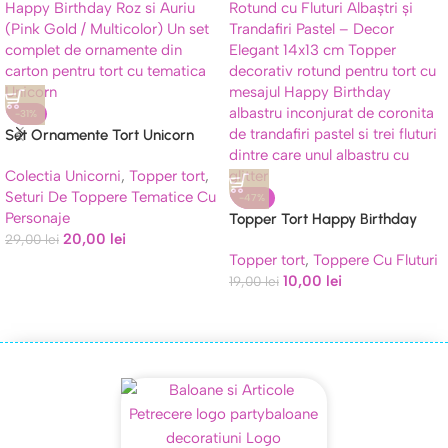
-31%
Set Ornamente Tort Unicorn
Happy Birthday Roz si Auriu
Colectia Unicorni
,
Topper tort
,
(Pink Gold / Multicolor)
Seturi De Toppere Tematice Cu
-47%
Personaje
Topper Tort Happy Birthday
20,00
lei
29,00
lei
Rotund cu Fluturi Albaștri și
Topper tort
,
Toppere Cu Fluturi
Trandafiri Pastel – Decor
10,00
lei
Elegant 14×13 cm
19,00
lei