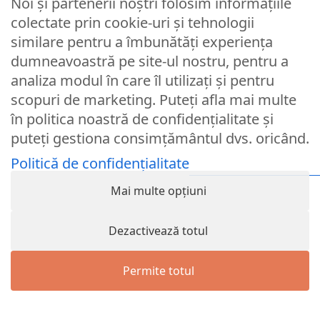
Noi și partenerii noștri folosim informațiile
Parola
colectate prin cookie-uri și tehnologii
similare pentru a îmbunătăți experiența
dumneavoastră pe site-ul nostru, pentru a
Remember Me
analiza modul în care îl utilizați și pentru
scopuri de marketing. Puteți afla mai multe
Logare
în politica noastră de confidențialitate și
puteți gestiona consimțământul dvs. oricând.
Lost your password?
Politică de confidențialitate
© Partybaloane.ro - Toate drepturile rezervate. ™
Mai multe opțiuni
Dezactivează totul
Permite totul
Menu
Wishlist
Cart
Contul meu