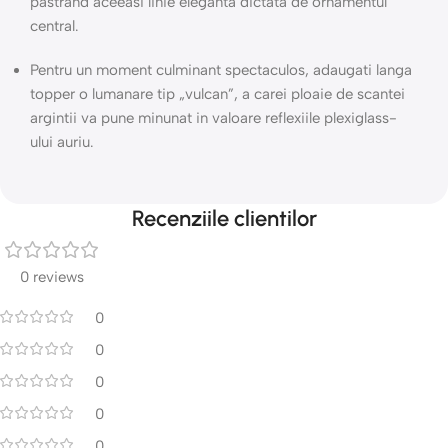
pastrand aceeasi linie eleganta dictata de ornamentul
central.
Pentru un moment culminant spectaculos, adaugati langa
topper o lumanare tip „vulcan”, a carei ploaie de scantei
argintii va pune minunat in valoare reflexiile plexiglass-
ului auriu.
Recenziile clientilor
0 reviews
0
0
0
0
0