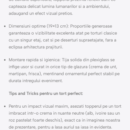
capteaza delicat lumina lumanarilor si a ambientului,
adaugand un efect vizual pretios.
Dimensiuni optime (19×13 cm): Proportiile generoase
garanteaza o vizibilitate excelenta atat pe torturi clasice
cu un singur etaj, cat si pe deserturi supraetajate, fara a
eclipsa arhitectura prajiturii.
Montare rapida si igienica: Tija solida din plexiglass se
infige usor si curat in orice tip de glazura (crema de unt,
martipan, frisca), mentinand ornamentul perfect stabil pe
durata intregului eveniment.
Tips and Tricks pentru un tort perfect:
Pentru un impact vizual maxim, asezati topperul pe un tort
imbracat intr-o crema in nuante neutre (alb, ivoire sau un
roz pastelat foarte deschis), exact ca in imaginea noastra
de prezentare, pentru a lasa auriul sa iasa in evidenta.