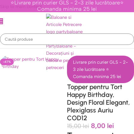
⭐Livrare prin curier GLS - 2-3 zile lucrătoare⭐
Skip to main content
Comanda minima 25 lei
Prima pagină
/
Topper tort
/
Toppere Din Plexiglas
Livrare prin curier GLS - 2-
-47%
3 zile lucrătoare ⭐
Comanda minima 25 lei
Topper pentru Tort
Happy Birthday,
Design Floral Elegant,
Plexiglass Auriu
COD12
8,00
lei
15,00
lei