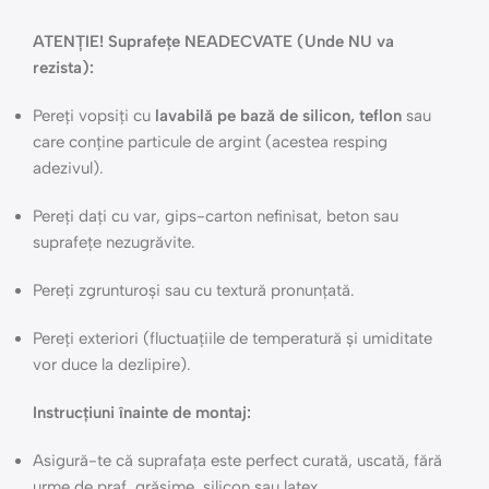
ATENȚIE! Suprafețe NEADECVATE (Unde NU va
rezista):
Pereți vopsiți cu
lavabilă pe bază de silicon, teflon
sau
care conține particule de argint (acestea resping
adezivul).
Pereți dați cu var, gips-carton nefinisat, beton sau
suprafețe nezugrăvite.
Pereți zgrunturoși sau cu textură pronunțată.
Pereți exteriori (fluctuațiile de temperatură și umiditate
vor duce la dezlipire).
Instrucțiuni înainte de montaj:
Asigură-te că suprafața este perfect curată, uscată, fără
urme de praf, grăsime, silicon sau latex.