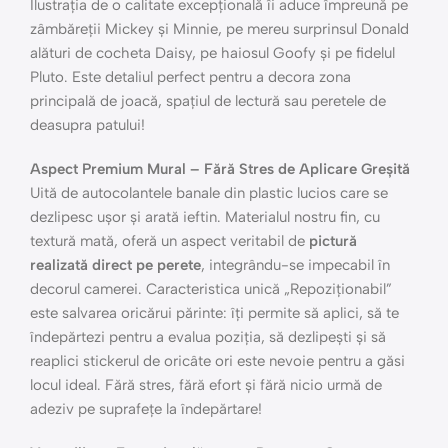
Ilustrația de o calitate excepțională îi aduce împreună pe
zâmbăreții Mickey și Minnie, pe mereu surprinsul Donald
alături de cocheta Daisy, pe haiosul Goofy și pe fidelul
Pluto. Este detaliul perfect pentru a decora zona
principală de joacă, spațiul de lectură sau peretele de
deasupra patului!
Aspect Premium Mural – Fără Stres de Aplicare Greșită
Uită de autocolantele banale din plastic lucios care se
dezlipesc ușor și arată ieftin. Materialul nostru fin, cu
textură mată, oferă un aspect veritabil de
pictură
realizată direct pe perete
, integrându-se impecabil în
decorul camerei. Caracteristica unică „Repoziționabil”
este salvarea oricărui părinte: îți permite să aplici, să te
îndepărtezi pentru a evalua poziția, să dezlipești și să
reaplici stickerul de oricâte ori este nevoie pentru a găsi
locul ideal. Fără stres, fără efort și fără nicio urmă de
adeziv pe suprafețe la îndepărtare!