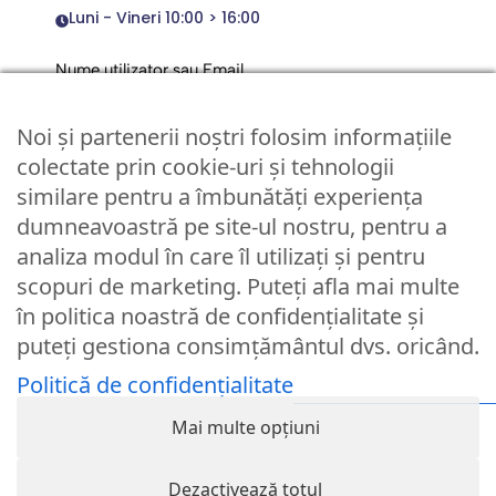
Luni - Vineri 10:00 > 16:00
Nume utilizator sau Email
Noi și partenerii noștri folosim informațiile
Parola
colectate prin cookie-uri și tehnologii
similare pentru a îmbunătăți experiența
dumneavoastră pe site-ul nostru, pentru a
Remember Me
analiza modul în care îl utilizați și pentru
scopuri de marketing. Puteți afla mai multe
Logare
în politica noastră de confidențialitate și
puteți gestiona consimțământul dvs. oricând.
Lost your password?
Politică de confidențialitate
© Partybaloane.ro - Toate drepturile rezervate. ™
Mai multe opțiuni
Dezactivează totul