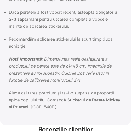
Dacă peretele a fost vopsit recent, așteaptă obligatoriu
2-3 săptămâni
pentru uscarea completă a vopselei
înainte de aplicarea stickerului.
Recomandăm aplicarea stickerului la scurt timp după
achiziție.
Notă importantă:
Dimensiunea reală desfășurată a
produsului pe perete este de 61×45 cm. Imaginile de
prezentare au rol sugestiv. Culorile pot varia ușor în
funcție de calibrarea monitorului dvs.
Alege calitatea premium și fă-i o surpriză de proporții
epice copilului tău! Comandă
Stickerul de Perete Mickey
și Prietenii
(COD 540B)!
Recenziile clientilor