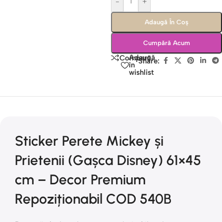
-
+
Adaugă În Coș
Cumpără Acum
Adaugă
Compară
Share:
în
wishlist
Sticker Perete Mickey și
Prietenii (Gașca Disney) 61×45
cm – Decor Premium
Repoziționabil COD 540B