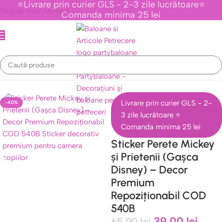
⭐Livrare prin curier GLS - 2-3 zile lucrătoare⭐
Skip to main content
Comanda minima 25 lei
e Tematice Personaje Din Desene Animate
/
Colectia Mickey Mouse
Livrare prin curier GLS - 2-
-40%
3 zile lucrătoare ⭐
Comanda minima 25 lei
Sticker Perete Mickey
și Prietenii (Gașca
Disney) – Decor
Premium
Repoziționabil COD
540B
39,00
lei
65,00
lei