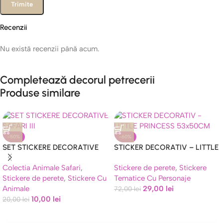
Recenzii
Nu există recenzii până acum.
Completează decorul petrecerii
Produse similare
-50%
-60%
SET STICKERE DECORATIVE
STICKER DECORATIV – LITTLE
SAFARI III
PRINCESS COD 272
Colectia Animale Safari
,
Stickere de perete
,
Stickere
Stickere de perete
,
Stickere Cu
Tematice Cu Personaje
Animale
29,00
lei
72,00
lei
10,00
lei
20,00
lei