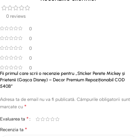
0 reviews
0
0
0
0
0
Fii primul care scrii o recenzie pentru „Sticker Perete Mickey și
Prietenii (Gașca Disney) – Decor Premium Repoziționabil COD
540B”
Adresa ta de email nu va fi publicată.
Câmpurile obligatorii sunt
*
marcate cu
*
Evaluarea ta
*
Recenzia ta