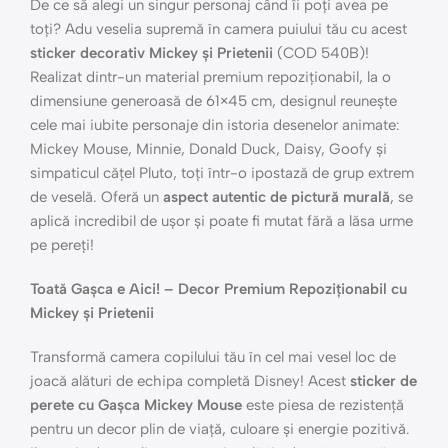
De ce să alegi un singur personaj când îi poți avea pe
toți? Adu veselia supremă în camera puiului tău cu acest
sticker decorativ Mickey și Prietenii
(COD 540B)!
Realizat dintr-un material premium repoziționabil, la o
dimensiune generoasă de 61×45 cm, designul reunește
cele mai iubite personaje din istoria desenelor animate:
Mickey Mouse, Minnie, Donald Duck, Daisy, Goofy și
simpaticul cățel Pluto, toți într-o ipostază de grup extrem
de veselă. Oferă un
aspect autentic de pictură murală
, se
aplică incredibil de ușor și poate fi mutat fără a lăsa urme
pe pereți!
Toată Gașca e Aici! – Decor Premium Repoziționabil cu
Mickey și Prietenii
Transformă camera copilului tău în cel mai vesel loc de
joacă alături de echipa completă Disney! Acest
sticker de
perete cu Gașca Mickey Mouse
este piesa de rezistență
pentru un decor plin de viață, culoare și energie pozitivă.