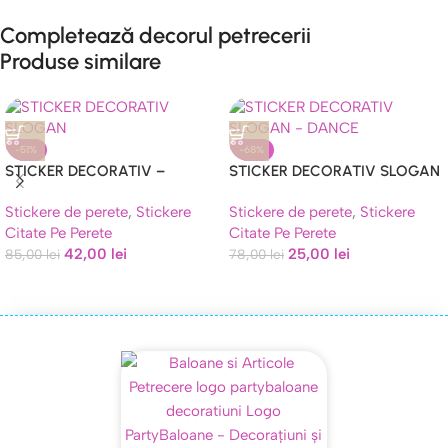
Completează decorul petrecerii
Produse similare
-51%
-68%
STICKER DECORATIV –
STICKER DECORATIV SLOGAN
SLOGAN
– DANCE,LOVE,SING,LIVE
Stickere de perete
,
Stickere
Stickere de perete
,
Stickere
Citate Pe Perete
Citate Pe Perete
42,00
lei
25,00
lei
85,00
lei
78,00
lei