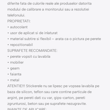
diferite fata de culorile reale ale produselor datorita
modului de calibrare a monitorului sau a rezolutiei
telefonului.
PROPRIETATI:
• autocolant
• usor de aplicat si de inlaturat
• material subtire si flexibil – arata ca o pictura pe perete
• repozitionabil
SUPRAFETE RECOMANDATE:
• perete vopsit cu lavabila
• mobilier
• geam
• faianta
• metal
ATENTIE!!! Stickerele nu se lipesc pe vopsea lavabila pe
baza de silicon, teflon sau care contine particule de
argint, pe pereti dati cu var, gips-carton, pereti
zgrunturosi, beton sau pe suprafete nezugravite.
INAINTE DE APLICARE: