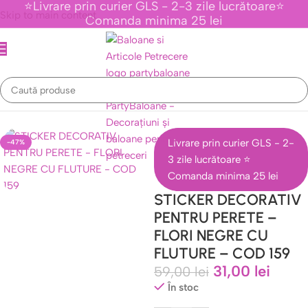
⭐Livrare prin curier GLS - 2-3 zile lucrătoare⭐
Skip to main content
Comanda minima 25 lei
Prima pagină
/
Stickere de perete
/
Stickere Cu Fluturi
Livrare prin curier GLS - 2-
-47%
3 zile lucrătoare ⭐
Comanda minima 25 lei
STICKER DECORATIV
PENTRU PERETE –
FLORI NEGRE CU
FLUTURE – COD 159
31,00
lei
59,00
lei
În stoc