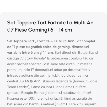
Set Toppere Tort Fortnite La Multi Ani
(17 Piese Gaming) 6 – 14 cm
Set Toppere Tort „Fortnite – La Mulți Ani”, kit complet
de 17 piese cu grafică epică de gaming, dimensiuni
variabile între 6 cm și 14 cm.
Sari direct din Battle Bus și
câștigă „Victory Royale” la petrecerea copilului tău cu
acest pachet spectaculos!. Realizate dintr-un material
premium, cele 17 decorațiuni aduc pe desertul festiv
întreaga acțiune din cel mai iubit joc video: banner
central „La Mulți Ani”, skin-uri legendare (Raven, Cuddle
Team Leader), Lame cu loot (Loot Llama), cufere,
grenade Boogie Bomb și faimosul autobuz zburător!
Fixarea este 100% igienică și facilă, fiind asigurată de
bețișoare din bambus natural (15 cm). Este kitul suprem