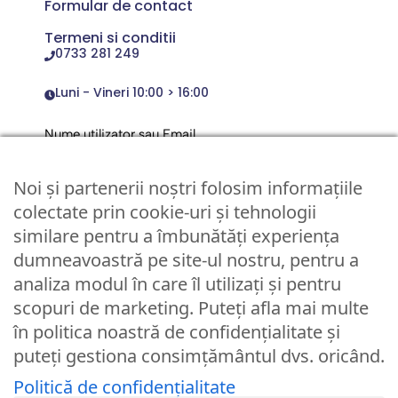
Formular de contact
Termeni si conditii
0733 281 249
Luni - Vineri 10:00 > 16:00
Nume utilizator sau Email
Noi și partenerii noștri folosim informațiile
Parola
colectate prin cookie-uri și tehnologii
similare pentru a îmbunătăți experiența
dumneavoastră pe site-ul nostru, pentru a
Remember Me
analiza modul în care îl utilizați și pentru
scopuri de marketing. Puteți afla mai multe
Logare
în politica noastră de confidențialitate și
puteți gestiona consimțământul dvs. oricând.
Lost your password?
Politică de confidențialitate