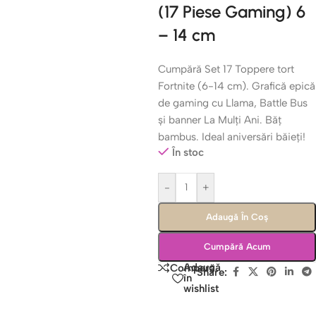
(17 Piese Gaming) 6
– 14 cm
Cumpără Set 17 Toppere tort
Fortnite (6-14 cm). Grafică epică
de gaming cu Llama, Battle Bus
și banner La Mulți Ani. Băț
bambus. Ideal aniversări băieți!
În stoc
-
+
Adaugă În Coș
Cumpără Acum
Adaugă
Compară
Share:
în
wishlist