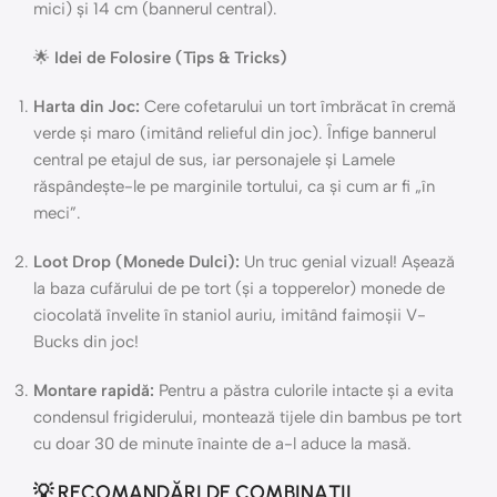
mici) și 14 cm (bannerul central).
🌟
Idei de Folosire (Tips & Tricks)
Harta din Joc:
Cere cofetarului un tort îmbrăcat în cremă
verde și maro (imitând relieful din joc). Înfige bannerul
central pe etajul de sus, iar personajele și Lamele
răspândește-le pe marginile tortului, ca și cum ar fi „în
meci”.
Loot Drop (Monede Dulci):
Un truc genial vizual! Așează
la baza cufărului de pe tort (și a topperelor) monede de
ciocolată învelite în staniol auriu, imitând faimoșii V-
Bucks din joc!
Montare rapidă:
Pentru a păstra culorile intacte și a evita
condensul frigiderului, montează tijele din bambus pe tort
cu doar 30 de minute înainte de a-l aduce la masă.
💡 RECOMANDĂRI DE COMBINAȚII