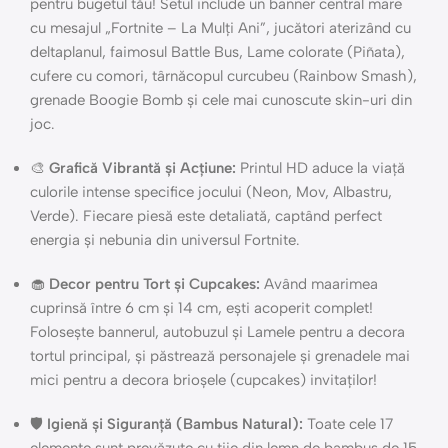
pentru bugetul tău! Setul include un banner central mare
cu mesajul „Fortnite – La Mulți Ani”, jucători aterizând cu
deltaplanul, faimosul Battle Bus, Lame colorate (Piñata),
cufere cu comori, târnăcopul curcubeu (Rainbow Smash),
grenade Boogie Bomb și cele mai cunoscute skin-uri din
joc.
🎨
Grafică Vibrantă și Acțiune:
Printul HD aduce la viață
culorile intense specifice jocului (Neon, Mov, Albastru,
Verde). Fiecare piesă este detaliată, captând perfect
energia și nebunia din universul Fortnite.
🧁
Decor pentru Tort și Cupcakes:
Având maarimea
cuprinsă între 6 cm și 14 cm, ești acoperit complet!
Folosește bannerul, autobuzul și Lamele pentru a decora
tortul principal, și păstrează personajele și grenadele mai
mici pentru a decora brioșele (cupcakes) invitaților!
🛡️
Igienă și Siguranță (Bambus Natural):
Toate cele 17