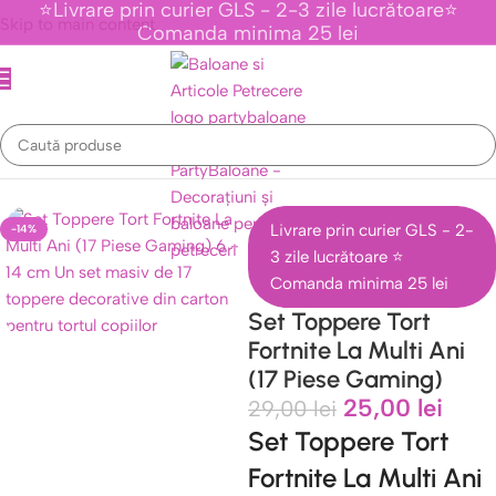
⭐Livrare prin curier GLS - 2-3 zile lucrătoare⭐
Skip to main content
Comanda minima 25 lei
Prima pagină
/
Topper tort
/
Seturi De Toppere Tematice Cu Personaje
Livrare prin curier GLS - 2-
-14%
3 zile lucrătoare ⭐
Comanda minima 25 lei
Set Toppere Tort
Fortnite La Multi Ani
(17 Piese Gaming)
25,00
lei
29,00
lei
Set Toppere Tort
Fortnite La Multi Ani