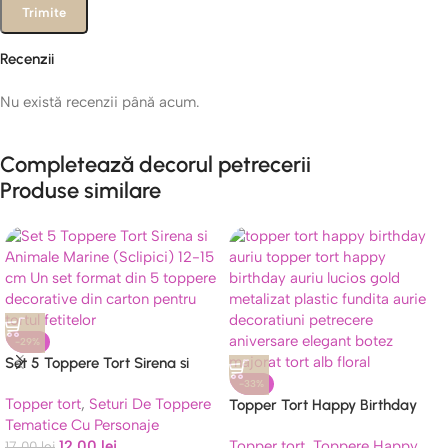
Recenzii
Nu există recenzii până acum.
Completează decorul petrecerii
Produse similare
-29%
Set 5 Toppere Tort Sirena si
Animale Marine (Sclipici)
-33%
Topper tort
,
Seturi De Toppere
Topper Tort Happy Birthday
Tematice Cu Personaje
Auriu Lucios 18 cm
12,00
lei
Topper tort
,
Toppere Happy
17,00
lei