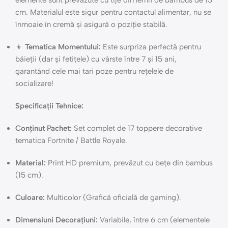
elemente sunt prevăzute cu tije din lemn de bambus de 15
cm. Materialul este sigur pentru contactul alimentar, nu se
înmoaie în cremă și asigură o poziție stabilă.
👦
Tematica Momentului:
Este surpriza perfectă pentru
băieții (dar și fetițele) cu vârste între 7 și 15 ani,
garantând cele mai tari poze pentru rețelele de
socializare!
Specificații Tehnice:
Conținut Pachet:
Set complet de 17 toppere decorative
tematica Fortnite / Battle Royale.
Material:
Print HD premium, prevăzut cu bețe din bambus
(15 cm).
Culoare:
Multicolor (Grafică oficială de gaming).
Dimensiuni Decorațiuni:
Variabile, între 6 cm (elementele