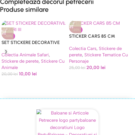
Completează decorul petrecerii
Produse similare
-20%
STICKER CARS 85 CM
-50%
SET STICKERE DECORATIVE
Colectia Cars
,
Stickere de
SAFARI III
Colectia Animale Safari
,
perete
,
Stickere Tematice Cu
Stickere de perete
,
Stickere Cu
Personaje
Animale
20,00
lei
25,00
lei
10,00
lei
20,00
lei