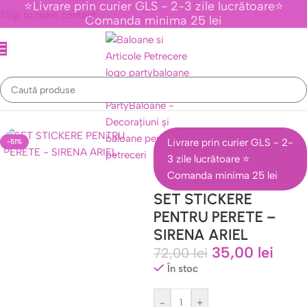
⭐Livrare prin curier GLS - 2-3 zile lucrătoare⭐
Skip to main content
Comanda minima 25 lei
Evenimente Tematice Personaje Din Desene Animate
/
Colectia Ariel
Livrare prin curier GLS - 2-
-51%
3 zile lucrătoare ⭐
Comanda minima 25 lei
SET STICKERE
PENTRU PERETE –
SIRENA ARIEL
35,00
lei
72,00
lei
În stoc
-
+