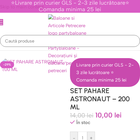
⭐Livrare prin curier GLS - 2-3 zile lucrătoare⭐
Skip to main content
Comanda minima 25 lei
ematice Personaje Din Desene Animate
/
Colectia Astronauti , Spatiu
Livrare prin curier GLS - 2-
-29%
3 zile lucrătoare ⭐
Comanda minima 25 lei
SET PAHARE
ASTRONAUT – 200
ML
10,00
lei
14,00
lei
În stoc
-
+