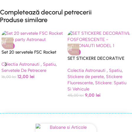
Completează decorul petrecerii
Produse similare
-25%
Set 20 servetele FSC Rocket
-80%
Space party Astronaut
SET STICKERE DECORATIVE
Colectia Astronauti , Spatiu
,
FOSFORESCENTE –
Servetele De Petrecere
Colectia Astronauti , Spatiu
,
ASTRONAUTI MODEL 1
12,00
lei
Stickere de perete
,
Stickere
16,00
lei
Fluorescente
,
Stickere: Spatiu
Si Vehicule
9,00
lei
45,00
lei