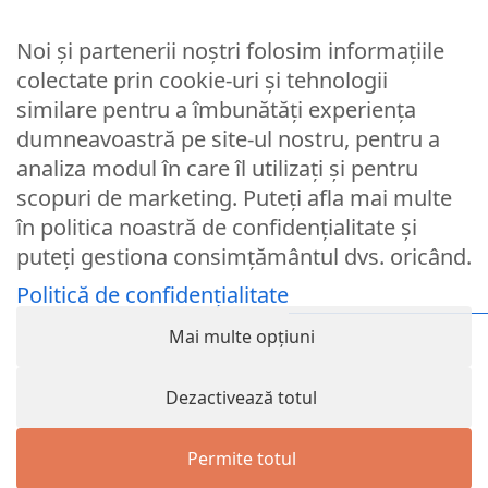
Noi și partenerii noștri folosim informațiile
Parola
colectate prin cookie-uri și tehnologii
similare pentru a îmbunătăți experiența
dumneavoastră pe site-ul nostru, pentru a
Remember Me
analiza modul în care îl utilizați și pentru
scopuri de marketing. Puteți afla mai multe
Logare
în politica noastră de confidențialitate și
puteți gestiona consimțământul dvs. oricând.
Lost your password?
Politică de confidențialitate
© Partybaloane.ro - Toate drepturile rezervate. ™
Mai multe opțiuni
Dezactivează totul
Permite totul