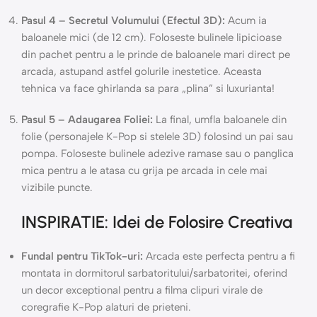
Pasul 4 – Secretul Volumului (Efectul 3D):
Acum ia
baloanele mici (de 12 cm). Foloseste bulinele lipicioase
din pachet pentru a le prinde de baloanele mari direct pe
arcada, astupand astfel golurile inestetice. Aceasta
tehnica va face ghirlanda sa para „plina” si luxurianta!
Pasul 5 – Adaugarea Foliei:
La final, umfla baloanele din
folie (personajele K-Pop si stelele 3D) folosind un pai sau
pompa. Foloseste bulinele adezive ramase sau o panglica
mica pentru a le atasa cu grija pe arcada in cele mai
vizibile puncte.
INSPIRATIE: Idei de Folosire Creativa
Fundal pentru TikTok-uri:
Arcada este perfecta pentru a fi
montata in dormitorul sarbatoritului/sarbatoritei, oferind
un decor exceptional pentru a filma clipuri virale de
coregrafie K-Pop alaturi de prieteni.