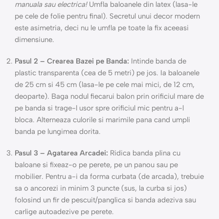
manuala sau electrica!
Umfla baloanele din latex (lasa-le
pe cele de folie pentru final). Secretul unui decor modern
este asimetria, deci nu le umfla pe toate la fix aceeasi
dimensiune.
Pasul 2 – Crearea Bazei pe Banda:
Intinde banda de
plastic transparenta (cea de 5 metri) pe jos. Ia baloanele
de 25 cm si 45 cm (lasa-le pe cele mai mici, de 12 cm,
deoparte). Baga nodul fiecarui balon prin orificiul mare de
pe banda si trage-l usor spre orificiul mic pentru a-l
bloca. Alterneaza culorile si marimile pana cand umpli
banda pe lungimea dorita.
Pasul 3 – Agatarea Arcadei:
Ridica banda plina cu
baloane si fixeaz-o pe perete, pe un panou sau pe
mobilier. Pentru a-i da forma curbata (de arcada), trebuie
sa o ancorezi in minim 3 puncte (sus, la curba si jos)
folosind un fir de pescuit/panglica si banda adeziva sau
carlige autoadezive pe perete.