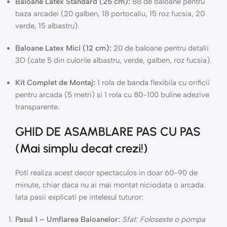
Baloane Latex Standard (25 cm):
88 de baloane pentru
baza arcadei (20 galben, 18 portocaliu, 15 roz fucsia, 20
verde, 15 albastru).
Baloane Latex Mici (12 cm):
20 de baloane pentru detalii
3D (cate 5 din culorile albastru, verde, galben, roz fucsia).
Kit Complet de Montaj:
1 rola de banda flexibila cu orificii
pentru arcada (5 metri) si 1 rola cu 80-100 buline adezive
transparente.
GHID DE ASAMBLARE PAS CU PAS
(Mai simplu decat crezi!)
Poti realiza acest decor spectaculos in doar 60-90 de
minute, chiar daca nu ai mai montat niciodata o arcada.
Iata pasii explicati pe intelesul tuturor:
Pasul 1 – Umflarea Baloanelor:
Sfat: Foloseste o pompa