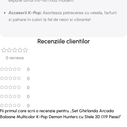
expune tortul intr-un mod modern.
Accesorii K-Pop:
Asorteaza petrecerea cu vesela, farfurii
si pahare in culori la fel de neon si vibrante!
Recenziile clientilor
0 reviews
0
0
0
0
0
Fii primul care scrii o recenzie pentru „Set Ghirlanda Arcada
Baloane Multicolor K-Pop Demon Hunters cu Stele 3D (119 Piese)”