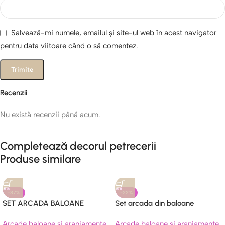
Salvează-mi numele, emailul și site-ul web în acest navigator
pentru data viitoare când o să comentez.
Recenzii
Nu există recenzii până acum.
Completează decorul petrecerii
Produse similare
-37%
-22%
SET ARCADA BALOANE
Set arcada din baloane
MACARONS SI UNICORN
albastre si argintii
Arcade baloane si aranjamente
Arcade baloane si aranjamente