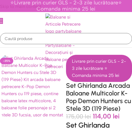
⭐Livrare prin curier GLS - 2-3 zile lucrătoare⭐
Skip to main content
Comanda minima 25 lei
tice Personaje Din Desene Animate
/
Colectia K-Pop Demon Hunter
Livrare prin curier GLS - 2-
-35%
3 zile lucrătoare ⭐
Comanda minima 25 lei
Set Ghirlanda Arcada
Baloane Multicolor K-
Pop Demon Hunters cu
Stele 3D (119 Piese)
114,00
lei
175,00
lei
Set Ghirlanda