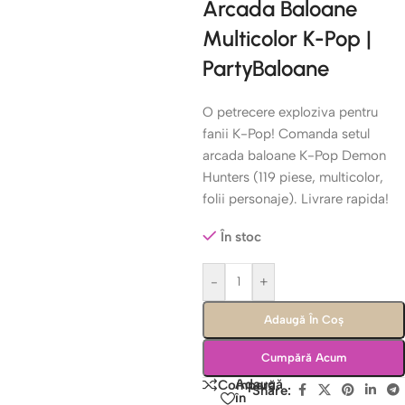
Arcada Baloane
Multicolor K-Pop |
PartyBaloane
O petrecere exploziva pentru
fanii K-Pop! Comanda setul
arcada baloane K-Pop Demon
Hunters (119 piese, multicolor,
folii personaje). Livrare rapida!
În stoc
-
+
Adaugă În Coș
Cumpără Acum
Adaugă
Compară
Share:
în