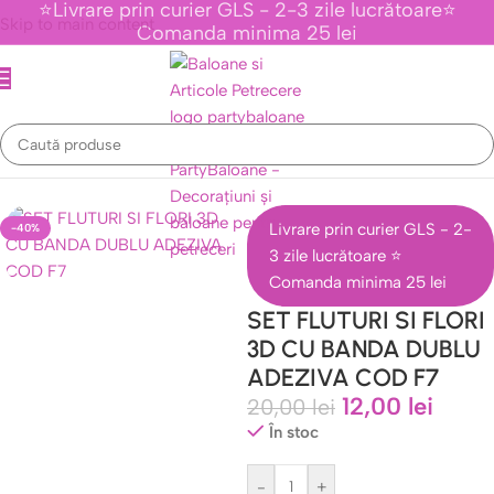
⭐Livrare prin curier GLS - 2-3 zile lucrătoare⭐
Skip to main content
Comanda minima 25 lei
Prima pagină
/
Stickere de perete
/
Stickere Cu Fluturi
Livrare prin curier GLS - 2-
-40%
3 zile lucrătoare ⭐
Comanda minima 25 lei
SET FLUTURI SI FLORI
3D CU BANDA DUBLU
ADEZIVA COD F7
12,00
lei
20,00
lei
În stoc
-
+