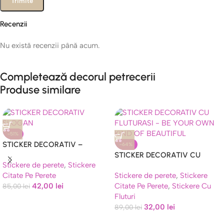
Recenzii
Nu există recenzii până acum.
Completează decorul petrecerii
Produse similare
-51%
STICKER DECORATIV –
-64%
SLOGAN
STICKER DECORATIV CU
Stickere de perete
,
Stickere
FLUTURASI – BE YOUR OWN
Citate Pe Perete
Stickere de perete
,
Stickere
KIND OF BEAUTIFUL
42,00
lei
Citate Pe Perete
,
Stickere Cu
85,00
lei
Fluturi
32,00
lei
89,00
lei