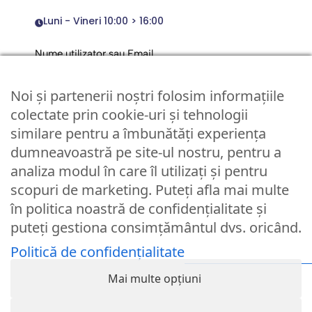
Luni - Vineri 10:00 > 16:00
Nume utilizator sau Email
Noi și partenerii noștri folosim informațiile
Parola
colectate prin cookie-uri și tehnologii
similare pentru a îmbunătăți experiența
dumneavoastră pe site-ul nostru, pentru a
Remember Me
analiza modul în care îl utilizați și pentru
scopuri de marketing. Puteți afla mai multe
Logare
în politica noastră de confidențialitate și
puteți gestiona consimțământul dvs. oricând.
Lost your password?
Politică de confidențialitate
© Partybaloane.ro - Toate drepturile rezervate. ™
Mai multe opțiuni