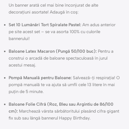
Un banner arată cel mai bine înconjurat de alte
decorațiuni asortate! Adaugă în coș:
Set 10 Lumânări Tort Spiralate Pastel:
Am adus anterior
pe site acest set – se va asorta 100% cu culorile
bannerului!
Baloane Latex Macaron (Pungă 50/100 buc):
Pentru a
construi o arcadă de baloane spectaculoasă în jurul
acestui mesaj.
Pompă Manuală pentru Baloane:
Salvează-ți respirația! O
pompă manuală te va ajuta să umfli cele 13 litere în mai
puțin de 5 minute.
Baloane Folie Cifră (Roz, Bleu sau Argintiu de 86/100
cm):
Marchează vârsta sărbătoritului plasând cifra gigant
fix sub sau lângă bannerul Happy Birthday.