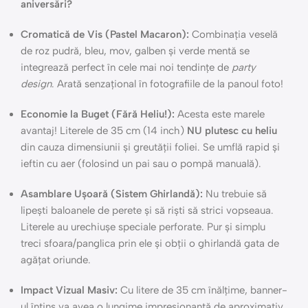
aniversări?
Cromatică de Vis (Pastel Macaron):
Combinația veselă
de roz pudră, bleu, mov, galben și verde mentă se
integrează perfect în cele mai noi tendințe de
party
design
. Arată senzațional în fotografiile de la panoul foto!
Economie la Buget (Fără Heliu!):
Acesta este marele
avantaj! Literele de 35 cm (14 inch)
NU plutesc cu heliu
din cauza dimensiunii și greutății foliei. Se umflă rapid și
ieftin cu aer (folosind un pai sau o pompă manuală).
Asamblare Ușoară (Sistem Ghirlandă):
Nu trebuie să
lipești baloanele de perete și să riști să strici vopseaua.
Literele au urechiușe speciale perforate. Pur și simplu
treci sfoara/panglica prin ele și obții o ghirlandă gata de
agățat oriunde.
Impact Vizual Masiv:
Cu litere de 35 cm înălțime, banner-
ul întins va avea o lungime impresionantă de aproximativ