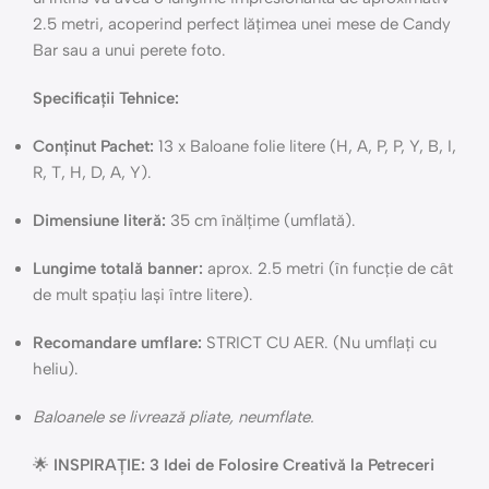
2.5 metri, acoperind perfect lățimea unei mese de Candy
Bar sau a unui perete foto.
Specificații Tehnice:
Conținut Pachet:
13 x Baloane folie litere (H, A, P, P, Y, B, I,
R, T, H, D, A, Y).
Dimensiune literă:
35 cm înălțime (umflată).
Lungime totală banner:
aprox. 2.5 metri (în funcție de cât
de mult spațiu lași între litere).
Recomandare umflare:
STRICT CU AER. (Nu umflați cu
heliu).
Baloanele se livrează pliate, neumflate.
🌟
INSPIRAȚIE: 3 Idei de Folosire Creativă la Petreceri