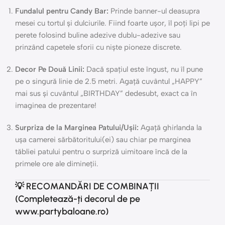
Fundalul pentru Candy Bar:
Prinde banner-ul deasupra
mesei cu tortul și dulciurile. Fiind foarte ușor, îl poți lipi pe
perete folosind buline adezive dublu-adezive sau
prinzând capetele sforii cu niște pioneze discrete.
Decor Pe Două Linii:
Dacă spațiul este îngust, nu îl pune
pe o singură linie de 2.5 metri. Agață cuvântul „HAPPY”
mai sus și cuvântul „BIRTHDAY” dedesubt, exact ca în
imaginea de prezentare!
Surpriza de la Marginea Patului/Ușii:
Agață ghirlanda la
ușa camerei sărbătoritului(ei) sau chiar pe marginea
tăbliei patului pentru o surpriză uimitoare încă de la
primele ore ale dimineții.
💡 RECOMANDĂRI DE COMBINAȚII
(Completează-ți decorul de pe
www.partybaloane.ro)