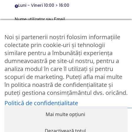
Luni - Vineri 10:00 > 16:00
Nume utilizator sau Email
Noi și partenerii noștri folosim informațiile
Parola
colectate prin cookie-uri și tehnologii
similare pentru a îmbunătăți experiența
dumneavoastră pe site-ul nostru, pentru a
Remember Me
analiza modul în care îl utilizați și pentru
scopuri de marketing. Puteți afla mai multe
Logare
în politica noastră de confidențialitate și
puteți gestiona consimțământul dvs. oricând.
Lost your password?
Politică de confidențialitate
© Partybaloane.ro - Toate drepturile rezervate. ™
Mai multe opțiuni
Dezactivează totul