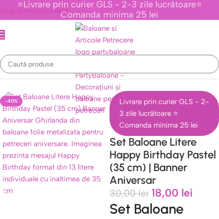
⭐Livrare prin curier GLS - 2-3 zile lucrătoare⭐
Skip to main content
Comanda minima 25 lei
 si Ghirlande
/
Bannere Balon Folie - Happy Birthday Si La Multi Ani
Livrare prin curier GLS - 2-
-40%
3 zile lucrătoare ⭐
Comanda minima 25 lei
Set Baloane Litere
Happy Birthday Pastel
(35 cm) | Banner
Aniversar
18,00
lei
30,00
lei
Set Baloane