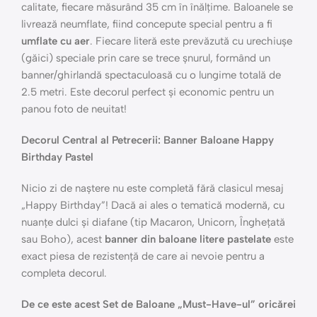
calitate, fiecare măsurând 35 cm în înălțime. Baloanele se
livrează neumflate, fiind concepute special pentru a fi
umflate cu aer
. Fiecare literă este prevăzută cu urechiușe
(găici) speciale prin care se trece șnurul, formând un
banner/ghirlandă spectaculoasă cu o lungime totală de
2.5 metri. Este decorul perfect și economic pentru un
panou foto de neuitat!
Decorul Central al Petrecerii: Banner Baloane Happy
Birthday Pastel
Nicio zi de naștere nu este completă fără clasicul mesaj
„Happy Birthday”! Dacă ai ales o tematică modernă, cu
nuanțe dulci și diafane (tip Macaron, Unicorn, Înghețată
sau Boho), acest
banner din baloane litere pastelate
este
exact piesa de rezistență de care ai nevoie pentru a
completa decorul.
De ce este acest Set de Baloane „Must-Have-ul” oricărei