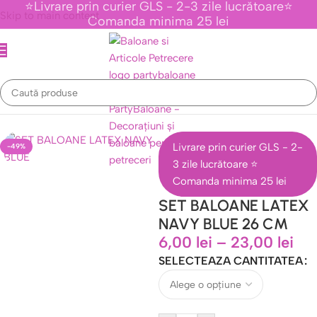
⭐Livrare prin curier GLS - 2-3 zile lucrătoare⭐
Skip to main content
Comanda minima 25 lei
Prima pagină
/
Baloane Latex
/
Baloane Latex 26 CM
Livrare prin curier GLS - 2-
-49%
3 zile lucrătoare ⭐
Comanda minima 25 lei
SET BALOANE LATEX
NAVY BLUE 26 CM
6,00
lei
–
23,00
lei
SELECTEAZA CANTITATEA