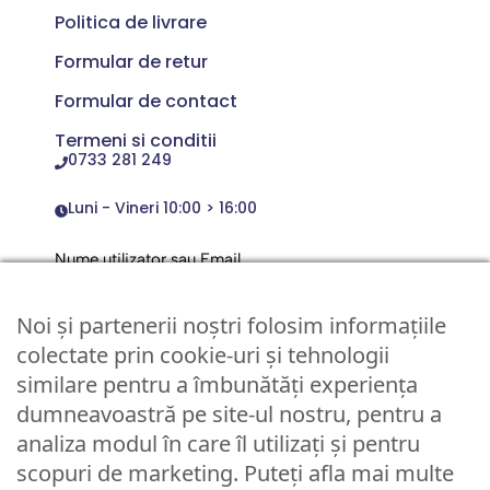
Politica de livrare
Formular de retur
Formular de contact
Termeni si conditii
0733 281 249
Luni - Vineri 10:00 > 16:00
Nume utilizator sau Email
Noi și partenerii noștri folosim informațiile
Parola
colectate prin cookie-uri și tehnologii
similare pentru a îmbunătăți experiența
dumneavoastră pe site-ul nostru, pentru a
Remember Me
analiza modul în care îl utilizați și pentru
scopuri de marketing. Puteți afla mai multe
Logare