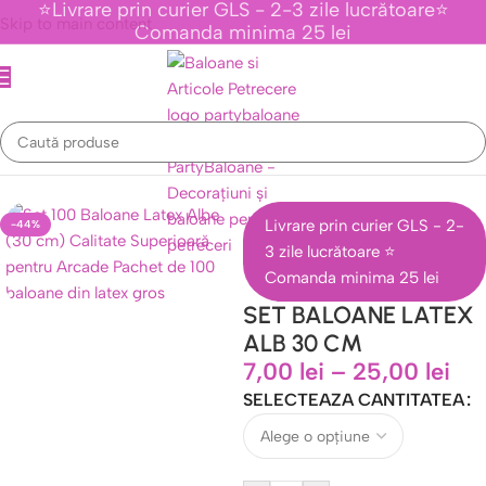
⭐Livrare prin curier GLS - 2-3 zile lucrătoare⭐
Skip to main content
Comanda minima 25 lei
Prima pagină
/
Baloane Latex
/
Baloane latex 30 cm
Livrare prin curier GLS - 2-
-44%
3 zile lucrătoare ⭐
Comanda minima 25 lei
SET BALOANE LATEX
ALB 30 CM
7,00
lei
–
25,00
lei
SELECTEAZA CANTITATEA