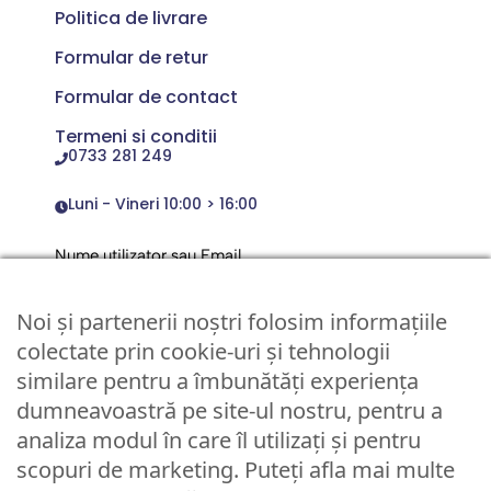
Politica de livrare
Formular de retur
Formular de contact
Termeni si conditii
0733 281 249
Luni - Vineri 10:00 > 16:00
Nume utilizator sau Email
Noi și partenerii noștri folosim informațiile
Parola
colectate prin cookie-uri și tehnologii
similare pentru a îmbunătăți experiența
dumneavoastră pe site-ul nostru, pentru a
Remember Me
analiza modul în care îl utilizați și pentru
scopuri de marketing. Puteți afla mai multe
Logare