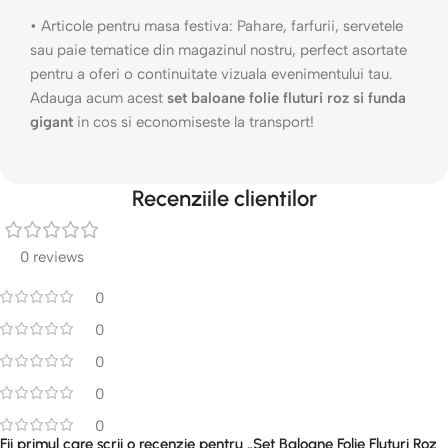
• Articole pentru masa festiva: Pahare, farfurii, servetele
sau paie tematice din magazinul nostru, perfect asortate
pentru a oferi o continuitate vizuala evenimentului tau.
Adauga acum acest
set baloane folie fluturi roz si funda
gigant
in cos si economiseste la transport!
Recenziile clientilor
0 reviews
0
0
0
0
0
Fii primul care scrii o recenzie pentru „Set Baloane Folie Fluturi Roz