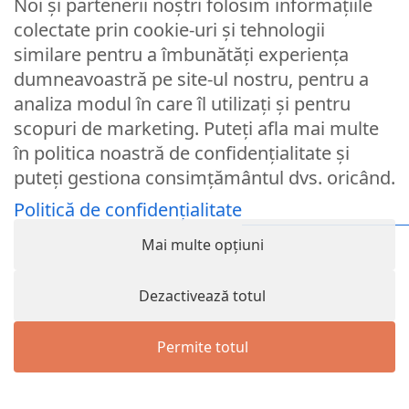
Noi și partenerii noștri folosim informațiile
Parola
colectate prin cookie-uri și tehnologii
similare pentru a îmbunătăți experiența
dumneavoastră pe site-ul nostru, pentru a
Remember Me
analiza modul în care îl utilizați și pentru
scopuri de marketing. Puteți afla mai multe
Logare
în politica noastră de confidențialitate și
puteți gestiona consimțământul dvs. oricând.
Lost your password?
Politică de confidențialitate
© Partybaloane.ro - Toate drepturile rezervate. ™
Mai multe opțiuni
Dezactivează totul
Permite totul
Menu
Wishlist
Cart
Contul meu