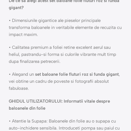
De ce sa alegi acest set baloane folie fluturi roz si funda
gigant?
• Dimensiunile gigantice ale pieselor principale
transforma baloanele in veritabile elemente de recuzita cu
impact maxim.
• Calitatea premium a foliei retine excelent aerul sau
heliul, pastrandu-si forma si culorile vibrante mult timp
dupa finalizarea petrecerii.
• Alegand un
set baloane folie fluturi roz si funda gigant
,
vei obtine un cadru de poveste si fotografii absolut
fabuloase.
GHIDUL UTILIZATORULUI: Informatii vitale despre
baloanele din folie
• Atentie la Supapa: Baloanele din folie au o supapa cu
auto-inchidere sensibila. Introduceti pompa sau paiul cu