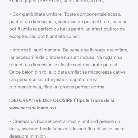
Funda gigant (98×75 cm) si 5 x Inimi (45 cm).
• Compatibilitate umflare: Toate componentele acestui
pachet au dimensiuni generoase de peste 45 cm, asadar
pot fi umflate perfect cu heliu pentru un efect plutitor de
exceptie, sau pot fi umflate cu aer.
• Informatii suplimentare: Baloanele se livreaza neumflate,
iar accesoriile de prindere nu sunt incluse. Va rugam sa
retineti ca dimensiunile afisate sunt masurate pe plat.
Orice balon din folie, o data umflat se micsoreaza cativa
cm deoarece se rotunjeste si capata forma
tridimensionala, fiind un proces perfect normal.
IDEI CREATIVE DE FOLOSIRE (Tips & Tricks de la
www.partybaloane.ro)
• Creeaza un buchet central masiv umfland piesele cu
heliu, asezand funda la baza si lasand fluturii sa se inalte
deasupra inimilor.