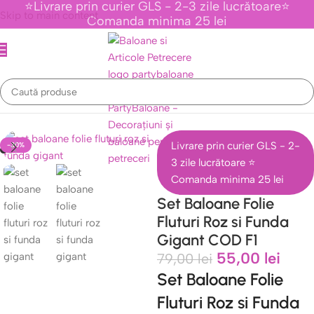
⭐Livrare prin curier GLS - 2-3 zile lucrătoare⭐
Skip to main content
Comanda minima 25 lei
mente Tematice Personaje Din Desene Animate
/
Colectia Cu Fluturi
Livrare prin curier GLS - 2-
-30%
3 zile lucrătoare ⭐
Comanda minima 25 lei
Set Baloane Folie
Fluturi Roz si Funda
Gigant COD F1
55,00
lei
79,00
lei
Set Baloane Folie
Fluturi Roz si Funda