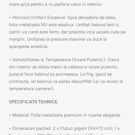
mare grija pentru a nu perfora valva in interior.
• Pericolul Umflarii Excesive: Spre deosebire de latex,
folia metalizata NU este elastica. Umflati balonul lent si
opriti-va cand este ferm, dar prezinta inca usoare cute pe
margini. Umflarea la presiune maxima va duce la
spargerea acestuia.
• Sensibilitatea la Temperatura (Soare Puternic): Gazul
din interior se dilata masiv la caldura si soare puternic,
putand face balonul sa pocneasca. La frig, gazul se
contracta, iar balonul va parea dezumflat (isi va reveni la
temperatura camerei).
SPECIFICATII TEHNICE
• Material: Folie metalizata premium in nuante elegante.
• Dimensiuni pachet: 2 x Fluturi gigant (94×73 cm), 1 x