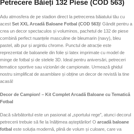
Petrecere Băieți 132 Piese (COD 563)
Adu atmosfera de pe stadion direct la petrecerea băiatului tău cu
acest
Set XXL Arcadă Baloane Fotbal (COD 563)
! Gândit pentru a
crea un decor spectaculos și voluminos, pachetul de 132 de piese
combină perfect nuanțele masculine de bleumarin (navy), bleu
pastel, alb pur și argintiu chrome. Punctul de atracție este
reprezentat de baloanele din folie și latex imprimate cu model de
minge de fotbal și de stelele 3D. Ideal pentru aniversări, petreceri
tematice sportive sau vizionări de campionate. Urmează ghidul
nostru simplificat de asamblare și obține un decor de revistă la tine
acasă!
Decor de Campion! – Kit Complet Arcadă Baloane cu Tematică
Fotbal
Dacă sărbătoritul este un pasionat al „sportului rege”, atunci decorul
petrecerii trebuie să fie la înălțimea așteptărilor! O
arcadă baloane
fotbal
este soluția modernă, plină de volum și culoare, care va