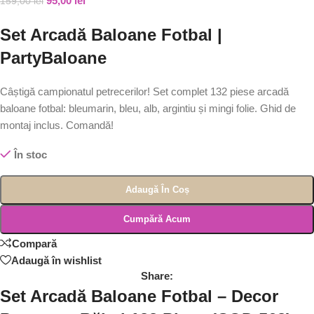
95,00
lei
159,00
lei
Set Arcadă Baloane Fotbal |
PartyBaloane
Câștigă campionatul petrecerilor! Set complet 132 piese arcadă
baloane fotbal: bleumarin, bleu, alb, argintiu și mingi folie. Ghid de
montaj inclus. Comandă!
În stoc
Adaugă În Coș
Cumpără Acum
Compară
Adaugă în wishlist
Share:
Set Arcadă Baloane Fotbal – Decor