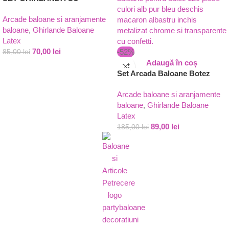
BALOANE
Arcade baloane si aranjamente
ALBASTRE,ALBE,BLEU SI
baloane
,
Ghirlande Baloane
ARGINTII
Latex
70,00
lei
-52%
85,00
lei
Adaugă în coș
Set Arcada Baloane Botez
Baiat Alb Albastru si Chrome
Arcade baloane si aranjamente
(120 Piese)
baloane
,
Ghirlande Baloane
Latex
89,00
lei
185,00
lei