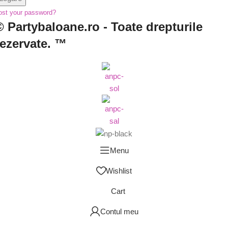
ost your password?
© Partybaloane.ro - Toate drepturile
rezervate. ™
Menu
Wishlist
Cart
Evenimente
Tematice
Personaje
Contul meu
Din Desene