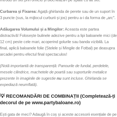
Curbarea și Fixarea:
Agață ghirlanda de perete sau de un suport în
3 puncte (sus, la mijlocul curburii și jos) pentru a-i da forma de „arc”.
Adăugarea Volumului și a Mingilor:
Aceasta este partea
distractivă! Folosește bulinele adezive pentru a lipi baloanele mici (de
12 cm) peste cele mari, acoperind golurile sau banda vizibilă. La
final, aplică baloanele folie (Stelele și Mingile de Fotbal) pe deasupra
arcadei pentru efectul final spectaculos!
(Notă importantă de transparență: Panourile de fundal, perdelele,
mesele cilindrice, machetele de poartă sau suporturile metalice
prezente în imaginile de sugestie
nu
sunt incluse. Ghirlanda se
expediază neumflată).
💡 RECOMANDĂRI DE COMBINAȚII (Completează-ți
decorul de pe www.partybaloane.ro)
Ești gata de meci? Adaugă în coș și aceste accesorii esențiale de pe