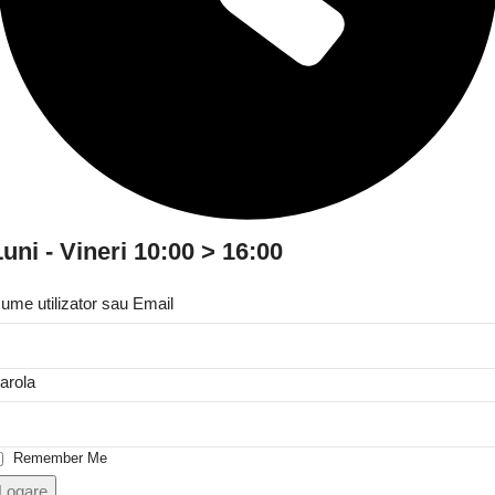
uni - Vineri 10:00 > 16:00
ume utilizator sau Email
arola
Remember Me
Logare