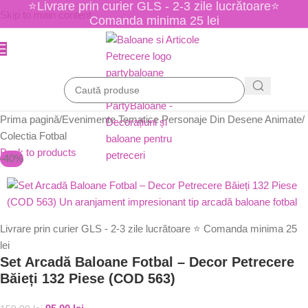
⭐Livrare prin curier GLS - 2-3 zile lucrătoare⭐
Skip to main content
Comanda minima 25 lei
Prima pagină
/
Evenimente Tematice Personaje Din Desene Animate
/
Colectia Fotbal
Back to products
-40%
Livrare prin curier GLS - 2-3 zile lucrătoare ⭐ Comanda minima 25
lei
Set Arcadă Baloane Fotbal – Decor Petrecere
Băieți 132 Piese (COD 563)