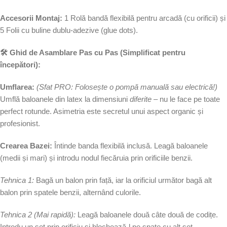
Accesorii Montaj:
1 Rolă bandă flexibilă pentru arcadă (cu orificii) și
5 Folii cu buline dublu-adezive (glue dots).
🛠️ Ghid de Asamblare Pas cu Pas (Simplificat pentru
începători):
Umflarea:
(Sfat PRO: Folosește o pompă manuală sau electrică!)
Umflă baloanele din latex la dimensiuni
diferite
– nu le face pe toate
perfect rotunde. Asimetria este secretul unui aspect organic și
profesionist.
Crearea Bazei:
Întinde banda flexibilă inclusă. Leagă baloanele
(medii și mari) și introdu nodul fiecăruia prin orificiile benzii.
Tehnica 1:
Bagă un balon prin față, iar la orificiul următor bagă alt
balon prin spatele benzii, alternând culorile.
Tehnica 2 (Mai rapidă):
Leagă baloanele două câte două de codițe.
Introdu un set prin orificiu și blochează-l pe spate cu alt set.